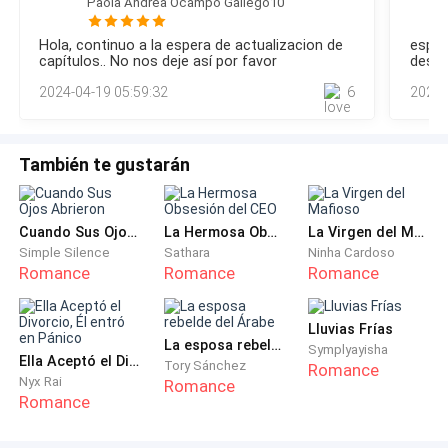
Paola Andrea Ocampo Gallego10
abanico y tirarle aire en la cara a mi madre para que no
terminara con un infarto mientras Kiara le pedía que se
Hola, continuo a la espera de actualizacion de
esper
tranquilizara e intentaba cambiar su vaso de whiskey por
capítulos.. No nos deje así por favor
descu
una taza de té. Y yo como un inútil sentado en el sofá sin
2024-04-19 05:59:32
6
2024-
poder moverme, a penas respiro porque hasta eso
También te gustarán
Cuando Sus Ojos Abrieron
La Hermosa Obsesión del CEO
La Virgen del Mafioso
Simple Silence
Sathara
Ninha Cardoso
Romance
Romance
Romance
Lluvias Frías
La esposa rebelde del Árabe
Symplyayisha
Ella Aceptó el Divorcio, Él entró en Pánico
Tory Sánchez
Romance
Nyx Rai
Romance
Romance