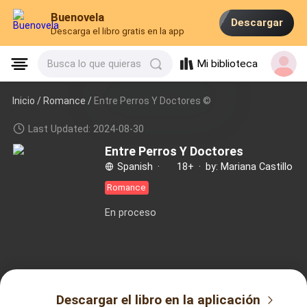
Buenovela
Descargar
Descarga el libro gratis en la app
Mi biblioteca
Busca lo que quieras
Inicio /
Romance
/
Entre Perros Y Doctores ©
Last Updated: 2024-08-30
Entre Perros Y Doctores
Spanish
·
18+
·
by: Mariana Castillo
Romance
En proceso
Descargar el libro en la aplicación