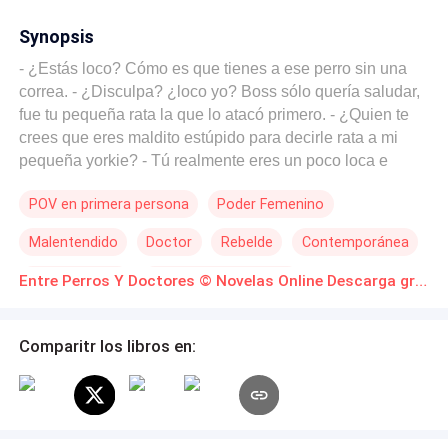
Synopsis
- ¿Estás loco? Cómo es que tienes a ese perro sin una
correa. - ¿Disculpa? ¿loco yo? Boss sólo quería saludar,
fue tu pequeña rata la que lo atacó primero. - ¿Quien te
crees que eres maldito estúpido para decirle rata a mi
pequeña yorkie? - Tú realmente eres un poco loca e
inmadura pequeña fiera. Por cierto, soy el Doctor Noah
POV en primera persona
Poder Femenino
Miller, comencemos de nuevo. Kiara Ferretti, una
veterinaria italiana con una vida tranquila y sin mucho
Malentendido
Doctor
Rebelde
Contemporánea
drama pero todo cambia cuando conoce a Noah y su
perro Boss, un sexy cirujano plástico millonario que viene
Independiente
Amor a Primera Vista
Entre Perros Y Doctores © Novelas Online Descarga gratuita de PDF
de Londres, la fantasía de cualquier mujer pero adicto al
trabajo y no tiene tiempo para relaciones amorosas. Algo
de Kiara llama su atención y quiere conocerla. ¿El
Comparitr los libros en:
problema? Kiara es la hermana de su mejor amigo y
entre amigos hay códigos. ADVERTENCIA: Libro para
mayores de 18 años. • No se aceptan copias ni
adaptaciones. • Obra registrada.