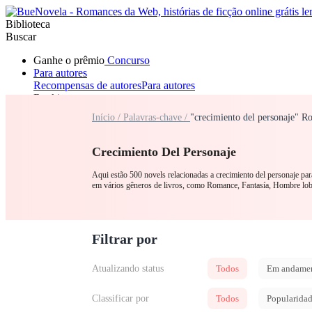
Biblioteca
Buscar
Ganhe o prêmio
Concurso
Para autores
Recompensas de autores
Para autores
Ranking
Navegar
Início /
Palavras-chave /
"crecimiento del personaje" R
Novelas
Contos Curtos
Todos
Romance
Lobisomem
Máfia
Sistema
Fantasia
Urbano
LGB
Crecimiento Del Personaje
Aqui estão 500 novels relacionadas a crecimiento del personaje par
em vários gêneros de livros, como Romance, Fantasía, Hombre lo
Filtrar por
Atualizando status
Todos
Em andame
Classificar por
Todos
Popularida