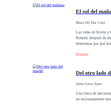
El sol del mañ
Maria Del Mar Loka
Las vidas de Kevin y 
Roland; después de det
determinar por qué han
en sus cabezas, decide
Romance
de secretos que van má
comisaria, pasan de se
otro país. Con
Del otro lado d
Jaime Garza Autor
Una chica de diecisiet