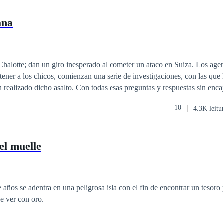
ana
Chalotte; dan un giro inesperado al cometer un ataco en Suiza. Los ag
ener a los chicos, comienzan una serie de investigaciones, con las que 
 realizado dicho asalto. Con todas esas preguntas y respuestas sin enca
n que lo mejor es seguir investigando sin descanso. Con el paso del tie
10
4.3K leitu
s allá de lo que nadie pueda imaginar. Escondiendo algunas de las pru
r policías a profugois de la ley, teniendo que buscar identidades nuevas,
 la ayuda de un abogado-detective, y sus astucias consiguen salir bien parados.
el muelle
e años se adentra en una peligrosa isla con el fin de encontrar un tesoro
no necesariamente tiene ver con oro.