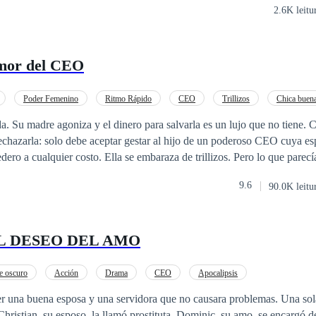
2.6K leitu
amor del CEO
Poder Femenino
Ritmo Rápido
CEO
Trillizos
Chica buen
Segunda Oportunidad
Sustituta
u madre agoniza y el dinero para salvarla es un lujo que no tiene. Cuando obtiene
echazarla: solo debe aceptar gestar al hijo de un poderoso CEO cuya es
alquier costo. Ella se embaraza de trillizos. Pero lo que parecía un simple
 acusada de la muerte de la hermana predilecta
9.6
90.0K leitu
par por temor a la ira del hombre. Tres años después, Hermes Hang logra
go, cuando la vida de los pequeños hijos corre peligro, la única solució
hora, Darina es la esposa de un hombre que la desprecia… y la sombra
L DESEO DEL AMO
enta de algo
 la que juró odiar es la única capaz de enloquecer su corazón.
 oscuro
Acción
Drama
CEO
Apocalipsis
ser una buena esposa y una servidora que no causara problemas. Una so
Christian, su esposo, la llamó prostituta. Dominic, su amo, se encargó d