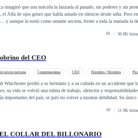
 imaginó que una traición la lanzaría al pasado, sin poderes y sin prote
, el Alfa de ojos grises que había amado en silencio desde niña. Pero en
al… y aunque la tomó como amante secreta, frente a toda la manada la d
10
30.8K leitu
l Alfa oscuro apareció. Cassian, enemigo mortal de Maverik, la reclamó
sión.
 un deseo brutal, Maverik la atormentó con su indiferencia y su lujuria s
sobrino del CEO
da en un triángulo peligroso donde cada decisión podía costarle el alma
r de un don prohibido que podría cambiar la historia, Katherine deberá 
si ella misma está destinada a destruirlos a ambos.
n tercera persona
Contemporánea
CEO
Heredero / Heredera
Píc
Relación en la Oficina
ah Winchester perdió a su hermano y a su cuñada en un accidente que l
s, su vida se volvió una rutina de trabajo, silencios y responsabilid
s importantes del país, se juró no volver a mostrar debilidad. Su único
brino, al que cuida como si fuera su propio hijo. En otro punto de la ciudad,
10
11.9K leitu
 levantarse después de que un rumor destruyera su carrera como maestr
día por encontrar un nuevo empleo sin perder la fe en sí misma. Lo que
mbiaría la noche que ayudó a un niño perdido en un hospital… un niño d
EL COLLAR DEL BILLONARIO
er el sobrino del CEO más temido y reservado del país. Un malentendido, una