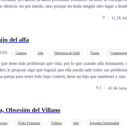
 silencio; no por miedo, sino porque no tenía ningún otro lugar a donde
9
12.2K lei
ijo del alfa
ll1D)
Campus
Alfa
Diferencia de Edad
Pasión
Contemporá
o
CEO
Drama
ne más problemas que vida, por lo que cuando alfa dominante, mejor conocido
 nadie se meta en sus asuntos. No obstante, todo se ve detenido cuand
9.5
45.6K leitu
na con más timidez que otra cosa, dejando salir toda esa inocencia que ta
r a un hombre en su vida. Ambos necesitan uno del otro, Charlotte
n necesita de alguien que se haga cargo de su hijo. ¿Cuál es el proble
a, Obsesión del Villano
 a la tarea de que Charlotte se vuelva su madre.
scuro
Poder Femenino
Trillizos
Alfa
Segunda Oportunidad