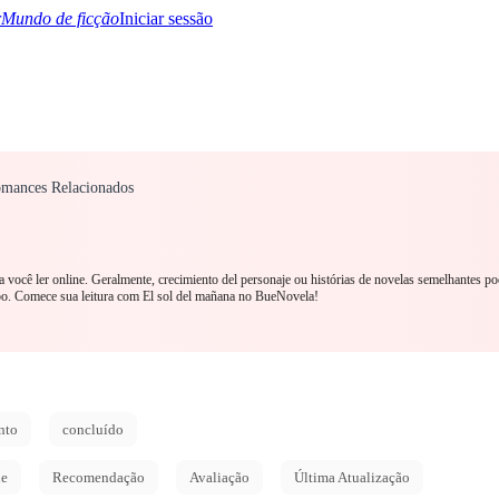
Mundo de ficção
Iniciar sessão
omances Relacionados
TQ+
YA/TEEN
Paranormal
Mistério/Thriller
Oriental
Jogos
História
MM R
a você ler online. Geralmente, crecimiento del personaje ou histórias de novelas semelhantes p
bo. Comece sua leitura com El sol del mañana no BueNovela!
nto
concluído
de
Recomendação
Avaliação
Última Atualização