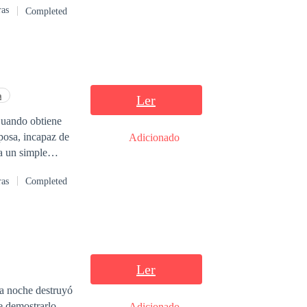
ras
Completed
a
Ler
posa, incapaz de
Adicionado
ras
Completed
n es un
 de la mujer
Ler
la noche destruyó
e demostrarlo.
Adicionado