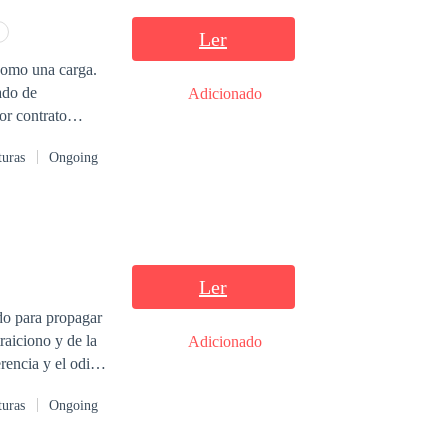
el amor surge
Ler
 para siempre?
como una carga.
ado de
Adicionado
turas
Ongoing
ro que
s salen a la luz.
mma
Ler
raiciono y de la
Adicionado
go, es ignorante
turas
Ongoing
culpable. Un
arenta. La