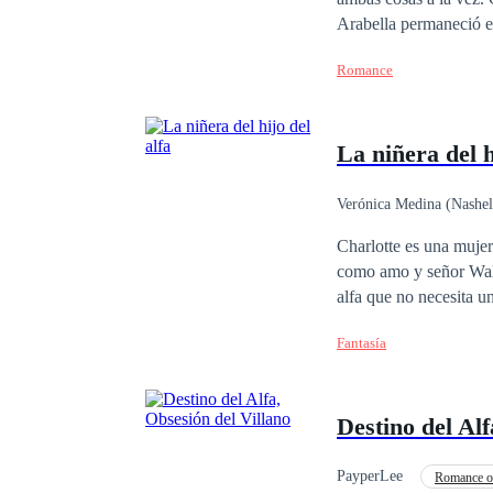
Arabella permaneció en
Romance
La niñera del h
Verónica Medina (Nashe
Matrimonio por Contrat
Charlotte es una mujer que tie
como amo y señor Walter, le propone algo que logrará que ella pueda salir todos sus problemas. Damián es un
alfa que no necesita una pareja para tener todo bajo control, tiene un hijo que mantener y una imagen pulcra
que mantener para que
Fantasía
mujer entra a su ofici
una mujer que no sabe lo que es tene
necesita dinero, Damiá
Destino del Alf
pequeño retoño se dará
PayperLee
Romance o