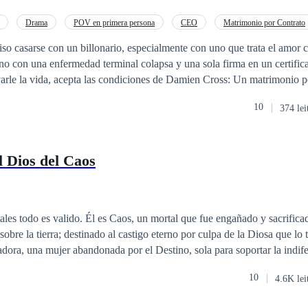
 una conexión que ninguno vio venir los unirán en una historia donde 
á Denisse enseñarle a Noah que el corazón no se gobierna
Drama
POV en primera persona
CEO
Matrimonio por Contrato
s? ¿O el miedo de él a volver a perder lo que ama terminará alejándolos
 casarse con un billonario, especialmente con uno que trata el amor 
o con una enfermedad terminal colapsa y una sola firma en un certific
vida, acepta las condiciones de Damien Cross: Un matrimonio por contrato
importante del contrato: No enamorarse. La familia
10
374 lei
 y la considera indigna. Y cuando Damien le entrega un collar de zafi
atherine Cross murió, le hacen la vida imposible. La piedra del collar atrae
y carga un peso que Emma no puede explicar. Y mientras Damien la mantiene a
l Dios del Caos
amente calculada, la mansión comienza a cerrarse sobre ella. Los secreto
o. Y el collar no es solo una reliquia del pasado… es una advertencia. Cuando E
legida, quizá ya sea demasiado tarde.
mortal que fue engañado y sacrificado para propagar
obre la tierra; destinado al castigo eterno por culpa de la Diosa que lo t
ean, como lo es su familia; en especial su hermana envidiosa. Sin embar
10
4.6K lei
a y una deuda que debe pagar con sangre a causa un Pecado del cual es 
uel y peligrosos que finge ser un Príncipe Azul, pero es más de lo que ap