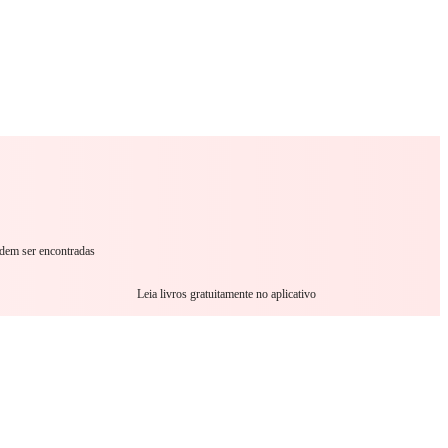
omance
Sci-Fi
Guerra
Outro
odem ser encontradas
Leia livros gratuitamente no aplicativo