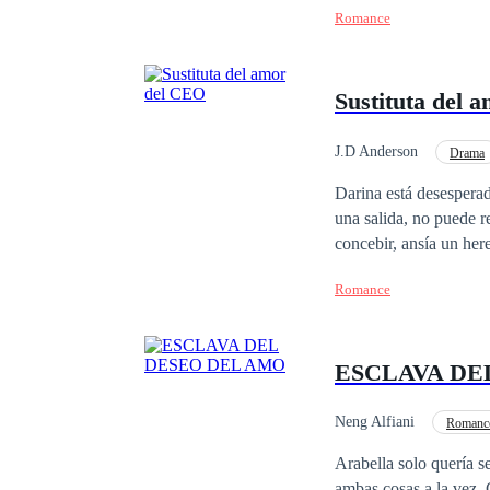
Romance
Sustituta del 
J.D Anderson
Drama
Huida con un Bebé
Darina está desesperada. S
una salida, no puede r
concebir, ansía un heredero a cu
acuerdo se convierte en una pesadilla. Su madre muere y ella es
Romance
del CEO. Darina es obligada a esca
encontrarla, sin embar
matrimonio forzado. A
ESCLAVA DE
fallecida aún la persigue. Pero, mientras Hermes lucha contra su rencor, comienza a darse cu
aterrador: esa mujer a
Neng Alfiani
Romance
Arabella solo quería 
ambas cosas a la vez. 