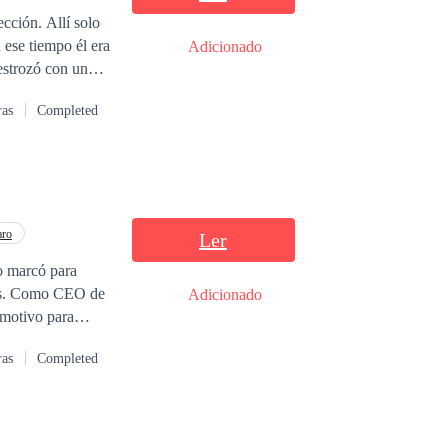
cción. Allí solo
 ese tiempo él era
Adicionado
estrozó con un
ras
Completed
 frente a todos
ecreta, y
. Entre celos,
descubrir quién
aro
Ler
o marcó para
ades. Como CEO de
Adicionado
 motivo para
ras
Completed
a. Humillada y
 nunca imaginó
e ojos dulces y