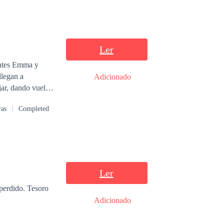
Ler
entes Emma y
llegan a
Adicionado
jar, dando vueltas
mpo, se enteran
ras
Completed
ebas en su
 para poder huir a
Ler
 perdido. Tesoro
Adicionado