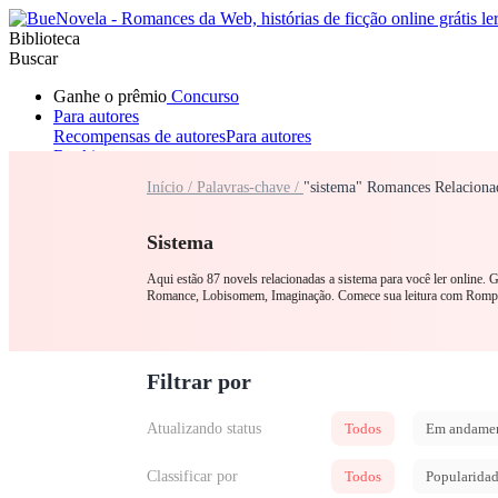
Biblioteca
Buscar
Ganhe o prêmio
Concurso
Para autores
Recompensas de autores
Para autores
Ranking
Navegar
Início /
Palavras-chave /
"sistema" Romances Relaciona
Novelas
Contos Curtos
Todos
Romance
Lobisomem
Máfia
Sistema
Fantasia
Urbano
LGB
Sistema
Aqui estão 87 novels relacionadas a sistema para você ler online.
Romance, Lobisomem, Imaginação. Comece sua leitura com Rompie
Filtrar por
Atualizando status
Todos
Em andame
Classificar por
Todos
Popularida