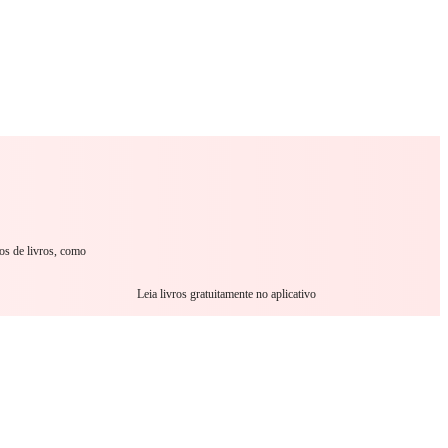
omance
Sci-Fi
Guerra
Outro
os de livros, como
Leia livros gratuitamente no aplicativo