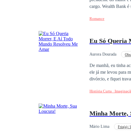
cargo. Wealth Bank é 
vida sexual. Seu pai d
Romance
garantindo que, se ele 
vê em uma encruzilha
Sem muitas opções ele
Eu Só Queria 
junto com um tratament
todos os problemas do
Aurora Dourada
Obse
Família Arrependida
De manhã, eu tinha aca
ele já me levou para m
divórcio, e fiquei tra
frase da Sara, você me
História Curta · Imaginaç
Vai chorar, é? Enzo, 
que os dois papéis est
um sorriso se abriu. E
Minha Morte, 
Meu irmão mais velho,
pouco de decência. Me
A vida dela foi dura.
Mário Lima
Frio(a) / 