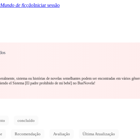
Mundo de ficção
Iniciar sessão
dos
TQ+
YA/TEEN
Paranormal
Mistério/Thriller
Oriental
Jogos
História
MM R
 Geralmente, sistema ou histórias de novelas semelhantes podem ser encontradas em vários gêner
ndo el Sistema [El padre prohibido de mi bebé] no BueNovela!
nto
concluído
de
Recomendação
Avaliação
Última Atualização