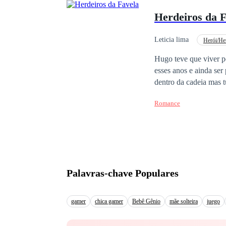
Herdeiros da F
Leticia lima
Herói/He
Vingança
Hugo teve que viver po
esses anos e ainda ser
dentro da cadeia mas 
toda a verdade sobre 
Romance
Palavras-chave Populares
gamer
chica gamer
Bebê Gênio
mãe solteira
juego