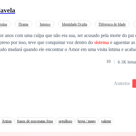
avela
roína
Drama
Intenso
Identidade Oculta
Diferença de Idade
r anos com uma culpa que não era sua, ser acusado pela morte do pai o
 preso por isso, teve que conquistar voz dentro do
sistema
e aguentar as
tudo mudará quando ele encontrar o Amor em uma visita íntima e acab
a morte do pai quando o mesmo retorna ao morro.
10
6.1K leitu
Anterior
Artista
frases de psicopatas frios
orgulloso
bruja / mago
valente