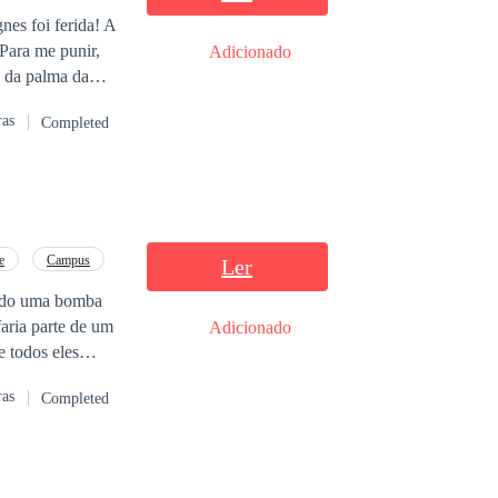
e de perseguir
nes foi ferida! A
or ideal deles. O
 Para me punir,
Adicionado
issão de
 da palma da
de trás, com um
ente abandonado.
nado por causa da
ras
Completed
peradamente por
ue os ossos
 do lado de fora
gorífico,
e
Campus
Ler
ando uma bomba
aria parte de um
Adicionado
 todos eles
 Newcastle onde
ras
Completed
 o que Laura não
á por vir e salvar
o estava
 que ela não