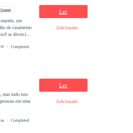
do da maldade do
a a fazer
Amante
Ler
 por gostar de
u marido, um
e pode sobreviver
idão de casamento
Adicionado
ocê se divorciou
tado civil
ras
Completed
o de mágoa me
ha planejado
esperávamos há
comigo mesma:
gar cheio de
Ler
, mas tudo isso
s pessoas em uma
Adicionado
ras
Completed