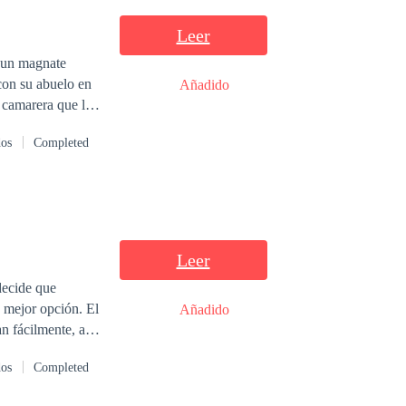
Leer
s un magnate
 con su abuelo en
Añadido
 camarera que le
dos
Completed
Leer
decide que
a mejor opción. El
Añadido
an fácilmente, al
pondrá a los dos,
dos
Completed