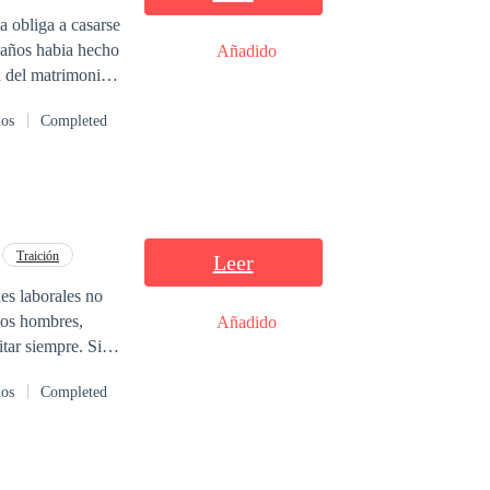
a obliga a casarse
Añadido
contrato de
dos
Completed
ue los llevará a
 confianza, que si
Traición
Leer
es laborales no
los hombres,
Añadido
uso lleva a
dos
Completed