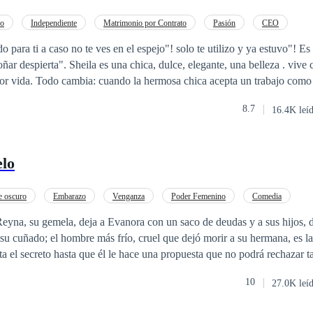
ro
Independiente
Matrimonio por Contrato
Pasión
CEO
a
o para ti a caso no te ves en el espejo"! solo te utilizo y ya estuvo"! E
ñar despierta". Sheila es una chica, dulce, elegante, una belleza . vive
or vida. Todo cambia: cuando la hermosa chica acepta un trabajo como
vando la al borde de la muerte . Salva da por un joven millonarios que
8.7
16.4K leí
 sociedad. Una historia de amor y odio .
lo
 oscuro
Embarazo
Venganza
Poder Femenino
Comedia
o
Gemelos
Niñera
eyna, su gemela, deja a Evanora con un saco de deudas y a sus hijos, 
su cuñado; el hombre más frío, cruel que dejó morir a su hermana, es l
lta el secreto hasta que él le hace una propuesta que no podrá rechazar t
ella es idéntica a su mujer, comienza a maquinar un sucio plan que los 
10
27.0K leí
y a dar, ¡mi hermana está muerta por tu
la mesa, y al leerlo, la sangre le hirvió,