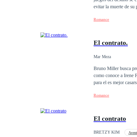
evitar la muerte de su 
Muchos eventos van a 
Romance
una montaña rusa de sentimientos. De las decisiones que ellos tomen v
termine antes de tiemp
El contrato.
Mar Meza
Bruno Miller busca pro
como conoce a Irene F
para el es mejor casars
Romance
El contrato
BRETZY KIM
Avent