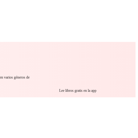
 Romance
Sci-Fi
Guerra
Otros
 en varios géneros de
Lee libros gratis en la app