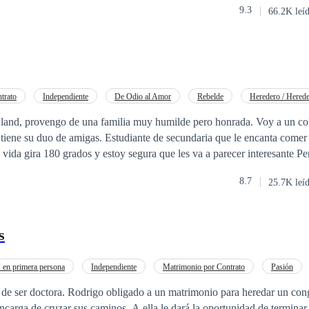
s, era el proyecto que más los mantenía ocupados y sumergidos ya que a
9.3
66.2K leí
ría no solo la estabilidad familiar, sino también la economía y el estat
trato
Independiente
De Odio al Amor
Rebelde
Heredero / Herede
Ritmo Rápido
nd, provengo de una familia muy humilde pero honrada. Voy a un co
tiene su duo de amigas. Estudiante de secundaria que le encanta comer y jug
 vida gira 180 grados y estoy segura que les va a parecer interesante Pe
importante aquí es ¿Amor u odio? Si quieren saber más, solo sigan leyendo...
8.7
25.7K leí
s
en primera persona
Independiente
Matrimonio por Contrato
Pasión
afío a las Expectativas
Contemporánea
Adolescente
o de ser doctora. Rodrigo obligado a un matrimonio para heredar un co
minos. A ella le dará la oportunidad de terminar sus estudios y