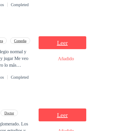
l lograr enlazar
dos
Completed
us.
ra
Comedia
Leer
legio normal y
ar Me veo
Añadido
ro lo más
dos
Completed
Doctor
Leer
nglomerado. Los
Añadido