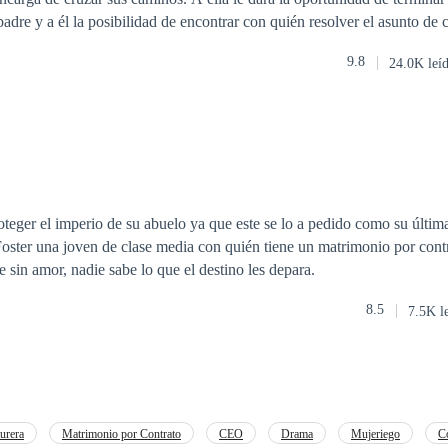
padre y a él la posibilidad de encontrar con quién resolver el asunto de 
marcar la vida de cada uno de los personajes, donde sus vidas se verán
9.8
24.0K leí
a a depender si el contrato se cumple o
o.
teger el imperio de su abuelo ya que este se lo a pedido como su últim
oster una joven de clase media con quién tiene un matrimonio por cont
e sin amor, nadie sabe lo que el destino les depara.
8.5
7.5K l
urera
Matrimonio por Contrato
CEO
Drama
Mujeriego
C