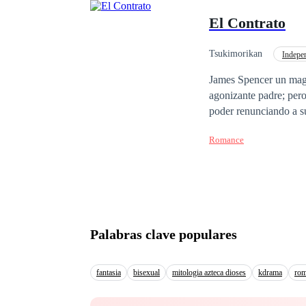
porque él quería que e
El Contrato
Tsukimorikan
Indepe
Doctor
Romance 
James Spencer un magn
agonizante padre; pero
poder renunciando a su
sus padres, y así sin conocer
Romance
chica que quiere estud
decirse "prostituta" es
rato... Al firmar el contrato de la agencia una de las cláusulas hace estremecer a Danielle "la acompañante tiene
prohibido enamorarse del cliente"... Lo que ninguno de ellos sabe 
laboral...
Palabras clave populares
fantasia
bisexual
mitologia azteca dioses
kdrama
rom