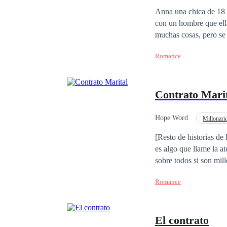
Arrogante
Traici
Anna una chica de 18 a
con un hombre que ella no conocia. Agustin director ejecutivo de ca
muchas cosas, pero se decia que era un
aun así deciden casara
Romance
matrimonio donde cada uno estipula sus prop
de terceras personas y
conocer el significado
Contrato Mari
no hay nada en confianza y respeto en
de nuevo en el amor.
Hope Word
Millonari
Matrimonio por Contrat
[Resto de historias de
es algo que llame la a
sobre todos si son millonarios. Mikhail, es precisamente la clase de hombre que 
embargo, la aparición 
Romance
pensar en aceptar la p
El contrato