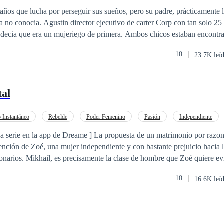
ón
ños que lucha por perseguir sus sueños, pero su padre, prácticamente l
rter Corp con tan solo 25 años habia hecho
 mujeriego de primera. Ambos chicos estaban encontra del matrimonio,
se, para hacer felices a sus familias, pero no obstante deciden hacer un 
10
23.7K leí
ias reglas. Pero la vida no siempre es como la piensas, por culpa
 desconfianzas, ellos se separan, cada uno tomo sus propias decisiones q
 del verdadero amor. Y a entender que el amor se basa en el respeto y la
tal
 una relación no hay nada. Ella conocerá a una persona que la ara creer
o Instantáneo
Rebelde
Poder Femenino
Pasión
Independiente
o
Contemporánea
CEO
 la serie en la app de Dreame ] La propuesta de un matrimonio por razon
tención de Zoé, una mujer independiente y con bastante prejuicio hacia 
Zoé quiere evitar siempre. Sin
de una persona del pasado coloca a Zoé en una situación difícil que incl
10
16.6K leí
ropuesta marital de aquel hombre que no le cae nada bien.