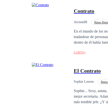
Contrato
AirinneBl
Ritmo Rápi
Matrimonio por Contrat
En el mundo de los ne
tratándose de personas
dentro de él había fam
Entre estos se encontr
LGBTQ+
proveniente de una fam
joven marido también h
hace unos años atrás pa
El Contrato
años de edad cuando s
para ampliar la socied
empresarios que se esp
Sophie Lenom
Ritmo
futuro se veía promete
CEO
Comedia
Sophie... Sexy, astuta
simpatizaron lo sufici
mejor secretaria. Adam... Serio, musculoso, estricto, orgulloso, millonario, perfeccionista, guapo, inteligente, el
ambos apellidos para 
eran muy importantes,