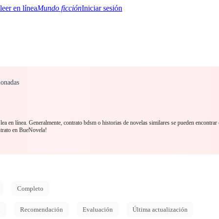
Mundo ficción
Iniciar sesión
ionadas
BTQ+
YA/TEEN
Paranormal
Misterio/Thriller
Oriental
Juegos
Historia
MM
ea en línea. Generalmente, contrato bdsm o historias de novelas similares se pueden encontrar
trato en BueNovela!
Completo
d
Recomendación
Evaluación
Última actualización