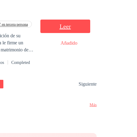
en tercera persona
Leer
ción de su
 le firme un
Añadido
o matrimonio de
dos
Completed
jor forma de
divertirse un
Siguiente
Más