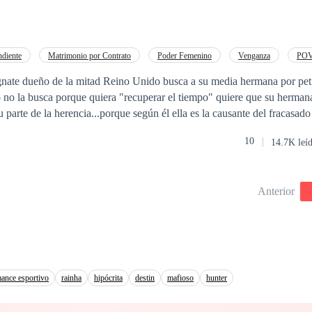
lla fuera… la niñera de sus propios sobrinos.
ndiente
Matrimonio por Contrato
Poder Femenino
Venganza
POV 
oscuro
CEO
Universo Alterno
ate dueño de la mitad Reino Unido busca a su media hermana por peti
 no la busca porque quiera "recuperar el tiempo" quiere que su hermana
 parte de la herencia...porque según él ella es la causante del fracasad
la alberga por ella un profundo odio y resentimiento. Danielle Astley una dulce
10
14.7K leí
iar medicina se ha visto obligada a trabajar como acompañante otra me
 ahí donde conoce a James y este contrata a la chica con la intención de 
Anterior
es que su lazo va más allá de un contrato
ance esportivo
rainha
hipócrita
destin
mafioso
hunter