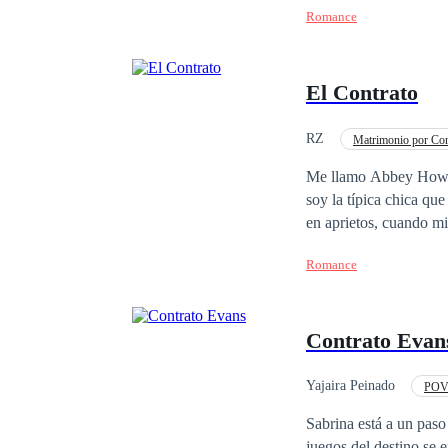
poderosa fuera del paí
Romance
ambas empresas se logra
El Contrato
RZ
Matrimonio por Con
Contemporánea
Me llamo Abbey Howla
soy la típica chica que 
en aprietos, cuando mi
Romance
Contrato Evan
Yajaira Peinado
POV 
Primer Amor
Des
Sabrina está a un pas
juegos del destino se encarga de cruzar sus ca