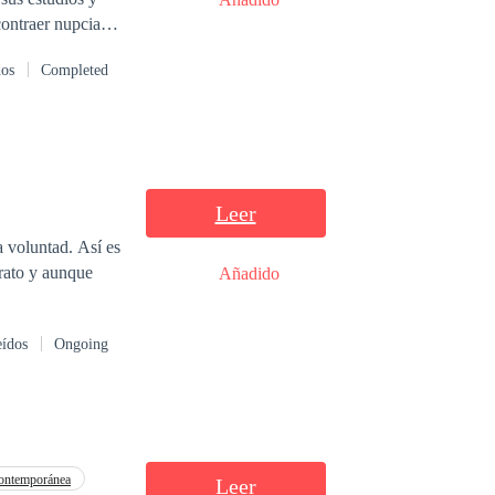
contraer nupcias.
 involucradas en
dos
Completed
Leer
a voluntad. Así es
rato y aunque
Añadido
eídos
Ongoing
ontemporánea
Leer