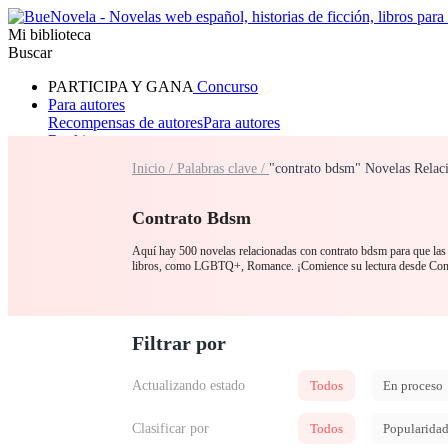
Mi biblioteca
Buscar
PARTICIPA Y GANA
Concurso
Para autores
Recompensas de autores
Para autores
Ranking
Navegar
Inicio /
Palabras clave /
"contrato bdsm" Novelas Relac
Novelas
Cuentos Cortos
Todos
Romance
Hombre lobo
Mafia
Sistema
Fantasía
Urbano
LG
Contrato Bdsm
Aquí hay 500 novelas relacionadas con contrato bdsm para que las l
libros, como LGBTQ+, Romance. ¡Comience su lectura desde Con
Filtrar por
Actualizando estado
Todos
En proceso
Clasificar por
Todos
Popularida