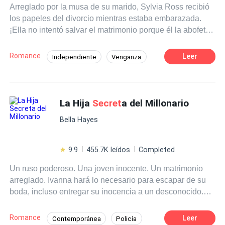
Arreglado por la musa de su marido, Sylvia Ross recibió
los papeles del divorcio mientras estaba embarazada.
¡Ella no intentó salvar el matrimonio porque él la abofeteo
por sesenta veces, sino que incluso trató de quitarle a su
hijo!“Odell Carter, ¿nunca me amaste en absoluto durante
Romance
Leer
Independiente
Venganza
todo estos años?” ella preguntó.Su respuesta fue
Comedia
CEO
Contemporánea
indiferente y cruel. "No siento nada por ti, solo odio".Tres
años más tarde, Sylvia Ross renacía tras el bautismo de
Traición
Drama
fuego. Regresó a la ciudad de Westchester con la hija,
La Hija
Secret
a del Millonario
Matrimonio por Contrato
cuya existencia mantuvo en
secret
o todo este tiempo.Al
Bella Hayes
encontrarse nuevamente con ella, Odell trató de forzarse
a sí mismo en su vida. "Vamos a casarnos."Sylvia solo
pudo reírse. "Lo siento, ese barco ya zarpó".
9.9
455.7K leídos
Completed
Un ruso poderoso. Una joven inocente. Un matrimonio
arreglado. Ivanna hará lo necesario para escapar de su
boda, incluso entregar su inocencia a un desconocido.
Descubierta por su padre, deberá huir para salvar su
vida, sin saber que lleva en su vientre a la hija del
Romance
Leer
Contemporánea
Policía