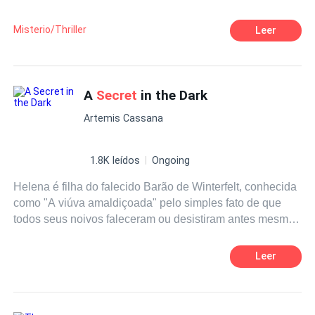
descubres los misterios que conectan al bosque y al ser
Mariana R.
humano. ¿Te adentrarás a descubrir los misterios?
Misterio/Thriller
Leer
A
Secret
in the Dark
Artemis Cassana
1.8K leídos
Ongoing
Helena é filha do falecido Barão de Winterfelt, conhecida
como "A viúva amaldiçoada" pelo simples fato de que
todos seus noivos faleceram ou desistiram antes mesmo
de a levar ao altar. O desgosto de sua madrasta era
gigantesco, pois com sua nomenclatura, a jovem acabara
Leer
por afastar tantos seus cortejos quanto o de suas irmãs.
Com a crescente onda de assassinatos na cidade o baile
da temporada estava quase sendo adiado se não fosse