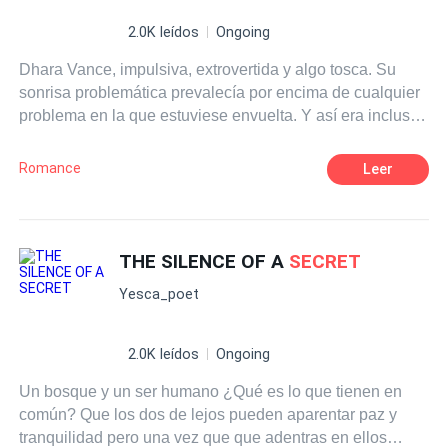
2.0K leídos
Ongoing
Dhara Vance, impulsiva, extrovertida y algo tosca. Su
sonrisa problemática prevalecía por encima de cualquier
problema en la que estuviese envuelta. Y así era incluso
cuando descubrió que su graduación dependía de unos
trabajos que, a simple vista, parecían sencillos. No creyó
Romance
Leer
que en realidad, esos simples "trabajos" serían una
entrada gratuita a una nueva etapa un poco... ¿caótica?
Ella tenía un único objetivo, terminar sus trabajos y
graduarse. Pero ahora, su nuevo objetivo era descubrir
THE SILENCE OF A
SECRET
qué había pasado con él. Sí, él. Él es el nuevo objetivo
Yesca_poet
de Dhara, y no pararía hasta dar con respuestas. ¿Era
posible estudiar con alguien por años y no reparar en su
ausencia? Dhara creía que sí. El chico era otra historia
2.0K leídos
Ongoing
más para ella, una etapa un poco tediosa que se sumó a
Un bosque y un ser humano ¿Qué es lo que tienen en
su desastrosa vida, pero... ¿también tendrá un final? Blue
común? Que los dos de lejos pueden aparentar paz y
Secret
es una novela completamente original creada bajo
tranquilidad pero una vez que que adentras en ellos
mi autoría, no se aceptan copias ni adaptaciones.