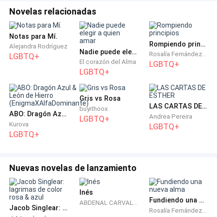
- Sabemos que aún no concibieron un hijo, pero... el
Novelas relacionadas
primero en nacer será unido en matrimonio con mi
hijo Brian. – Jane junto con Pablo giran a mirarse de
Notas para Mí.
inmediato.
Rompiendo principios
Alejandra Rodríguez
Nadie puede elegir a quien amar
Rosalía Fernández de Córdova
LGBTQ+
El corazón del Alma
LGBTQ+
- Mi esposa, no puede concebir... y aunque tuviéramos
LGBTQ+
la dicha de tener un hijo, no podemos atarlo a otro de
esa manera... - Responde Pablo lanzando un suspiro
Gris vs Rosa
de agobio, llevaban meses intentando que Jane
LAS CARTAS DE ESTHER
buyithoox
quedara embarazada, pero esto no ocurría y si fuera
ABO: Dragón Azul & León de Hierro (EnigmaXAlfaDominante)
Andrea Pereira
LGBTQ+
Kurova
LGBTQ+
posible no querían seguir con ese tipo de uniones.
LGBTQ+
- Necesitamos asegurar la unión de ambas familias,
como entenderás... no puedo arriesgar que una vez
Nuevas novelas de lanzamiento
que se hayan ido quedemos en zozobra de lo que
pueda ocurrir en un futuro.
Inés
Fundiendo una nueva alma
ABDENAL CARVALHO
Jacob Singlear: lagrimas de color rosa & azul
Rosalía Fernández de Córdova
- Benet es muy poderosa como para temer que se