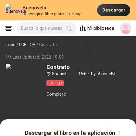
Buenovela
Descargar
Descarga el libro gratis en la app
Mi biblioteca
Busca lo que quieras
Inicio /
LGBTQ+
/
Contrato
Last Updated: 2022-10-09
Contrato
Spanish
·
16+
·
by: AirinneBl
LGBTQ+
Completo
Descargar el libro en la aplicación