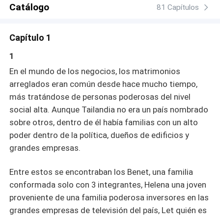
provenían de familias de grandes empresarios que se
Catálogo
81 Capítulos
especializaban en invertir en el extranjero. Aunque
amaban su país, estaban seguros que el futuro se veía
Capítulo 1
prometedor fuera de ella. Luego de una larga
conversación en dicho evento, las parejas simpatizaron
1
lo suficiente como para volverse en grandes amigos. No
En el mundo de los negocios, los matrimonios
alejándose de lo conveniente que era unir ambos
arreglados eran común desde hace mucho tiempo,
apellidos para el futuro de sus hijos, aunque la pareja
más tratándose de personas poderosas del nivel
Wins aún no concibieron uno. Ambas empresas eran muy
importantes, la Sociedad Benet era la más poderosa en
social alta. Aunque Tailandia no era un país nombrado
Tailandia junto con Wins JP que era muy poderosa fuera
sobre otros, dentro de él había familias con un alto
del país, era el proyecto que más los mantenía ocupados
poder dentro de la política, dueños de edificios y
y sumergidos ya que al lograr enlazar ambas empresas
grandes empresas.
se lograría no solo la estabilidad familiar, sino también la
economía y el estatus.
Entre estos se encontraban los Benet, una familia
conformada solo con 3 integrantes, Helena una joven
proveniente de una familia poderosa inversores en las
grandes empresas de televisión del país, Let quién es