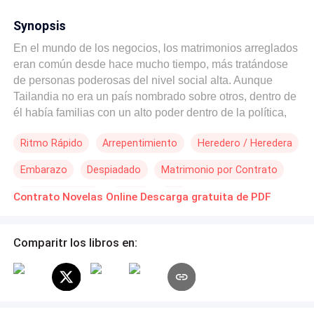
Synopsis
En el mundo de los negocios, los matrimonios arreglados
eran común desde hace mucho tiempo, más tratándose
de personas poderosas del nivel social alta. Aunque
Tailandia no era un país nombrado sobre otros, dentro de
él había familias con un alto poder dentro de la política,
dueños de edificios y grandes empresas. Entre estos se
Ritmo Rápido
Arrepentimiento
Heredero / Heredera
encontraban los Benet, una familia conformada solo con
3 integrantes, Helena una joven proveniente de una
Embarazo
Despiadado
Matrimonio por Contrato
familia poderosa inversores en las grandes empresas de
televisión del país, Let quién es su joven marido también
Contemporánea
Drama
CEO
Contrato Novelas Online Descarga gratuita de PDF
heredero de una gran fortuna de la Sociedad Benet, estos
fueron obligados a casarse hace unos años atrás para
mantener a las familias unidas, juntos criaron a su único
Comparitr los libros en:
hijo Brian, quién solo tenía 2 años de edad cuando se
hicieron cargo del 50 % de la empresa de los padres de
Helena. En un evento realizado para ampliar la sociedad
conocieron a la joven pareja Wins, Jane y Pablo que