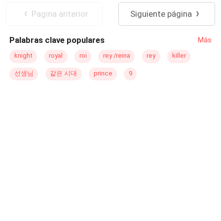
los obligó a quedarse juntos en una habitación de hotel,
Hombres lobo
Pagina anterior
Siguiente página
haciendo lo que dos amantes siempre hacen cuando
están en un mismo lugar sin que nadie los vigile. Zair le
Palabras clave populares
Más
confesó a Anya su secreto, por lo que ella decidió
ayudarlo a poder dormir, y sí que lo consiguió, ya que,
knight
royal
roi
rey /reina
rey
killer
cuando él estaba con ella, por muy extraño que parezca,
선생님
같은 시대
prince
9
siempre podía conciliar el sueño. Eran dos amantes que
se amaban tanto. Sin embargo, una noche fueron
víctimas de un enemigo que terminó por separarlos, y con
un niño que apenas sabe que Zair es su padre, pero que
no puede acercarse a él porque eso los pondría en
peligro a los tres.