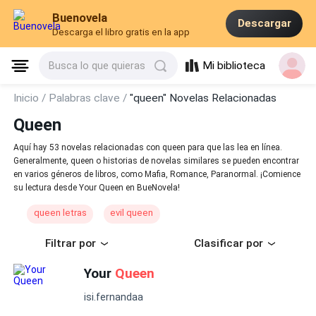
Buenovela
Descargar
Descarga el libro gratis en la app
Mi biblioteca
Busca lo que quieras
Inicio /
Palabras clave /
"queen" Novelas Relacionadas
Queen
Aquí hay 53 novelas relacionadas con queen para que las lea en línea.
Generalmente, queen o historias de novelas similares se pueden encontrar
en varios géneros de libros, como Mafia, Romance, Paranormal. ¡Comience
su lectura desde Your Queen en BueNovela!
queen letras
evil queen
Filtrar por
Clasificar por
Your
Queen
isi.fernandaa