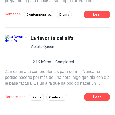
preparatoria para impulsar su propia carrera como
dibujante de historietas. Cree que se salió con la suya,
hasta que la mentira se le escapa de las manos y se ve
Romance
Leer
Contemporánea
Drama
obligada a fingir que es la novia de la estrella de rock.
Chica mala
Estrella
Matrimonio por Contrato
De Odio al Amor
La favorita del alfa
Triángulo Amoroso
Violeta Queen
2.1K leídos
Completed
Zair es un alfa con problemas para dormir. Nunca ha
podido hacerlo por más de una hora, algo que día con día
le pasa factura. Es un alfa que ha podido hacer un
imperio en el mundo de los videojuegos, seguridad y en
otros ámbitos que contengan tecnología. Creó todo desde
Hombre lobo
Leer
Drama
Cautiverio
cero, sin ayuda de nadie, y es alguien que sabe cómo
Dominante
Alfa
Secretario/a
lograr su objetivo fácilmente. Anya y Zair se conocieron
años atrás a causa de un malentendido en una fiesta que
Amor Prohibido
Harem
Embarazo