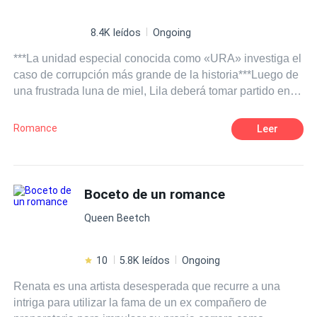
Aleandro.
8.4K leídos
Ongoing
***La unidad especial conocida como «URA» investiga el
caso de corrupción más grande de la historia***Luego de
una frustrada luna de miel, Lila deberá tomar partido entre
su familia y una nueva vida, pero su mundo se hará
pedazos cuando un terrible secreto salga a la luz y eso la
Romance
Leer
llevará a tomar una drástica decisión que cambiará su
destino para siempre.
Boceto de un romance
Queen Beetch
10
5.8K leídos
Ongoing
Renata es una artista desesperada que recurre a una
intriga para utilizar la fama de un ex compañero de