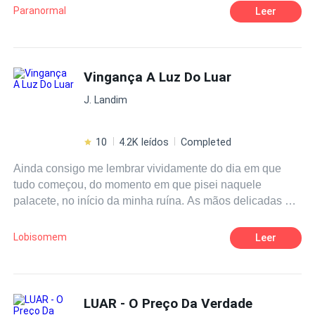
principal que eu moro chama lua negra. Este e o primeiro
Paranormal
Leer
livro da saga companheiros do luar. Primeira obra
(companheiros do luar.) Segunda obra (Eternamente
sua). Terceira obra (Meu arcanjo caído )
Vingança A Luz Do Luar
J. Landim
10
4.2K leídos
Completed
Ainda consigo me lembrar vividamente do dia em que
tudo começou, do momento em que pisei naquele
palacete, no início da minha ruína. As mãos delicadas de
Helen Wills apertavam as minhas, e eu sentia o medo
pulsando em minhas veias. Helen, a irmã mais velha de
Lobisomem
Leer
minha falecida mãe, era uma das últimas pessoas vivas
de minha família, de nossa linhagem. — Eu estou com
medo, tia Helen… — sussurrei, a voz trêmula. E ela me
lançou um olhar severo. — Deixe de frescuras, Camille
LUAR - O Preço Da Verdade
— retrucou ela, com firmeza. — Não temos escolhas. Não