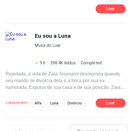
terra, que é o correto de se acontecer."
Luna.
Leer
Eu sou a Luna
Musa do Luar
9.6
398.4K leídos
Completed
Rejeitada, a vida de Zaia Toussaint desmorona quando
seu marido se divorcia dela e a troca por sua ex-
namorada. Expulsa de sua casa e de sua posição, Zaia
abandona o grupo, levando consigo um segredo que ela
espera que seu marido nunca descubra. Ela está grávida
Lobisomem
Leer
Alfa
Luna
Divórcio
dos filhos dele.Sebastian King é um belo e conhecido
Romance Sombrio
Médico/Médica
Alfa com um império multimilionário, cujo nome é bem
conhecido, não apenas no mundo dos lobisomens, mas
Gravidez
Rejeição
no mundo dos negócios.Ele tem tudo, riqueza, poder,