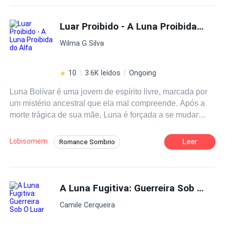
luar). Segunda obra( Eternamente sua). Terceira obra
Amor à Primeira Vista
Romance Sombrio
(Meu arcanjo caído). Boa leitura
Luar Proibido - A Luna Proibida do Alfa
Luna
Ação
Wilma G Silva
10
3.6K leídos
Ongoing
Luna Bolívar é uma jovem de espírito livre, marcada por
um mistério ancestral que ela mal compreende. Após a
morte trágica de sua mãe, Luna é forçada a se mudar
para a cidade de Lendcity, para morar com Eliezer, um
homem enigmático e misterioso. Na nova casa, Luna
Lobisomem
Leer
Romance Sombrio
logo percebe que seu destino está entrelaçado com
Lobisomem
Amor Proibido
Drama
segredos antigos e forças sobrenaturais, especialmente
quando ela começa a ter sonhos e sensações estranhas,
Alfa
Vampiro
Luna
Traição
como se fosse atraída por algo além da realidade. Em
A Luna Fugitiva: Guerreira Sob O Luar
Gravidez
sua jornada, Luna é confrontada por Ravena, uma
Camile Cerqueira
empregada com laços sombrios com a família Bolívar e
uma conexão com o mundo das bruxas. Ravena guarda