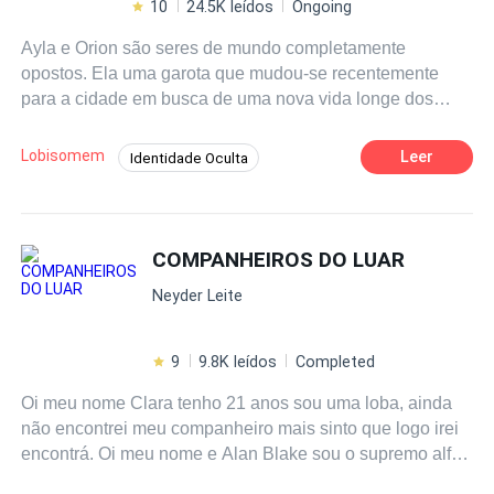
10
24.5K leídos
Ongoing
Ayla e Orion são seres de mundo completamente
opostos. Ela uma garota que mudou-se recentemente
para a cidade em busca de uma nova vida longe dos
traumas passados. Ele, aparentemente humano, mas na
verdade é um lupus, uma raça de lobisomem que vive há
Lobisomem
Leer
Identidade Oculta
centenas de anos nos arredores da cidade. Com a
Aventura
Lobisomem
Independente
chegada de Ayla, Orion passa a observa-la com mais
atenção e se aproximou dela mantendo os segredos seus
Drama
Bullying
e de sua família o mais escondido que pode começando
COMPANHEIROS DO LUAR
assim uma amizade que veio a se transformar em algo a
Neyder Leite
mais no coração de ambos, mas num belo dia Ayla acaba
por encontrar um lobo rival e para protege-la Orion se
transforma em sua frente revelando todos os seus
9
9.8K leídos
Completed
segredos deixando a vida da amada de pernas para o ar
Oi meu nome Clara tenho 21 anos sou uma loba, ainda
e numa corda bamba.
não encontrei meu companheiro mais sinto que logo irei
encontrá. Oi meu nome e Alan Blake sou o supremo alfa
de todas as alcatéia tenho 350 anos minha alcatéia