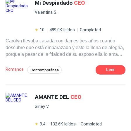
familiar.
Mi Despiadado
CEO
Misterio
Desafío a las Expectativas
Valentina S.
10
489.0K leídos
Completed
Carolyn llevaba casada con James tres años cuando
descubre que está embarazada y esto la llena de alegría,
porque a pesar de la frialdad de su esposo ella lo ama
demasiado, pero cuando va a darle la noticia de su
embarazo descubre que el se está acostando con su
Romance
Leer
Contemporánea
mejor amiga y la llama patética. Ella sin poder creer lo
Poder Femenino
Despiadado
que escucha, sintiéndose destrozada decide quedarse a
escuchar a escondidas u poco más, esperando que nada
Romance oscuro
Venganza
CEO
de esto real, pero termina dándose cuenta de que si lo es
AMANTE DEL
CEO
Traición
Matrimonio por Contrato
y se entera que James es el causante de la muerte de su
Heredero / Heredera
Sirley V.
padre y la ruina de su empresa. Sin poderlo soportar más
decide enfrentarse a el y reclamarle por lo sucedido, pero
en lugar de una disculpa o explicación de su parte este la
9.4
132.6K leídos
Completed
termina golpeando y humillando. Ella al verse indefensa