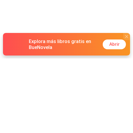
Explora más libros gratis en
Abrir
BueNovela
Hot Genres
Romance
Recursos
Hombre lobo
Palabras clave
Redes Sociales
Mafia
Búsquedas calientes