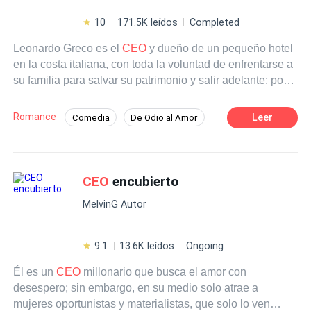
10
171.5K leídos
Completed
Leonardo Greco es el
CEO
y dueño de un pequeño hotel
en la costa italiana, con toda la voluntad de enfrentarse a
su familia para salvar su patrimonio y salir adelante; por
desgracia eso no cambia el hecho de que es un
veinteañero consentido. Angélica De Luca lo aventaja en
Romance
Leer
Comedia
De Odio al Amor
ocho años de experiencia, en su profesión y en la vida, y
Rebelde
Romance oscuro
CEO
ciertamente los únicos berrinches que soporta son los de
su hijo adolescente. Cuando Leo decide que su única
Contemporánea
Independiente
alternativa es aprender de los mejores empleados de su
CEO
encubierto
Diferencia de Edad
padre, colarse en su hotel como un cliente encubierto le
Desafío a las Expectativas
MelvinG Autor
parece la solución perfecta. Sin embargo en sus planes
no está que la mejor ejecutiva de ventas del negocio
fuera una mujer como ella, capaz de abrirle los ojos a una
9.1
13.6K leídos
Ongoing
realidad diferente, a un objetivo por el que vale la pena
Él es un
CEO
millonario que busca el amor con
pelear, y a sentimientos que van más allá del simple
desespero; sin embargo, en su medio solo atrae a
deseo de un hombre por una mujer. Porque eso sí, si de
mujeres oportunistas y materialistas, que solo lo ven
algo es capaz Angélica De Luca es de conquistarlo con