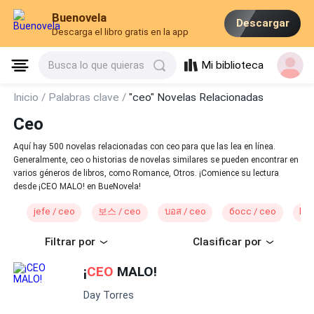
Buenovela
Descargar
Descarga el libro gratis en la app
Mi biblioteca
Busca lo que quieras
Inicio /
Palabras clave /
"ceo" Novelas Relacionadas
Ceo
Aquí hay 500 novelas relacionadas con ceo para que las lea en línea.
Generalmente, ceo o historias de novelas similares se pueden encontrar en
varios géneros de libros, como Romance, Otros. ¡Comience su lectura
desde ¡CEO MALO! en BueNovela!
jefe / ceo
보스 / ceo
บอส / ceo
босс / ceo
bos
Filtrar por
Clasificar por
¡
CEO
MALO!
Day Torres