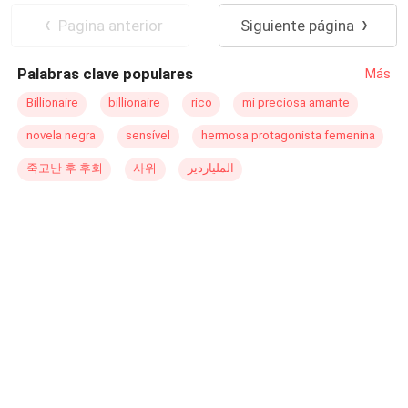
cierto… — Señor Delacroix, yo puedo explicarle porque
Mujeriego
CEO
Pagina anterior
Siguiente página
no estaba en mi lugar de trabajo — murmuro asustada. —
Entonces eres tú quien va a darme un hijo. — susurra
Palabras clave populares
Más
mostrándome más sorpresa que enojo en sus ojos. El
asombro me invade y siento yo un fuerte golpe que me
Billionaire
billionaire
rico
mi preciosa amante
desubica ante sus palabras. — ¿Qué yo le voy a dar
novela negra
sensível
hermosa protagonista femenina
qué? — Tú tomaste mi reserva de esperma. Tú… eres la
madre de mi primer hijo. Vas a ser la madre de mi hijo,
죽고난 후 후회
사위
الملياردير
señorita Morgan. Oh, rayos. ¿La reserva era de mi jefe?
¿Realmente voy a tener al hijo del
CEO
? No, esto debe
ser una broma. Yo… no puedo estar embarazada de mi
jefe mujeriego. Eso, no puede ser posible, ¿o sí?