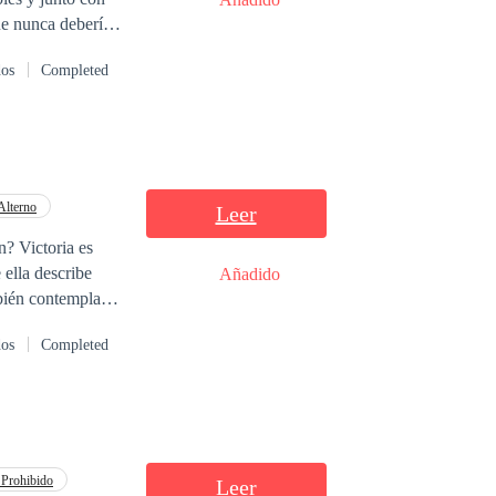
que nunca debería
dos
Completed
Alterno
Leer
n? Victoria es
 ella describe
Añadido
mbién contempla
ue Victoria se
dos
Completed
tirse
rnado de prestigio
dera naturaleza
inal ha
 caerán sobre ti
Prohibido
Leer