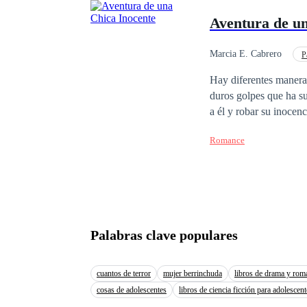
Aventura de un
Marcia E. Cabrero
P
Independiente
Po
Hay diferentes maneras
duros golpes que ha su
a él y robar su inocenci
historia de la serie Av
Romance
Palabras clave populares
cuantos de terror
mujer berrinchuda
libros de drama y rom
cosas de adolescentes
libros de ciencia ficción para adolescent