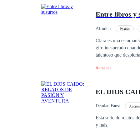
Entre libros y
Afrodita
Pasión
Clara es una estudiant
giro inesperado cuando
talentoso que despiert
vez más atraída por s
Romance
EL DIOS CA
Demian Faust
Acción
Esta serie de relatos 
y más.