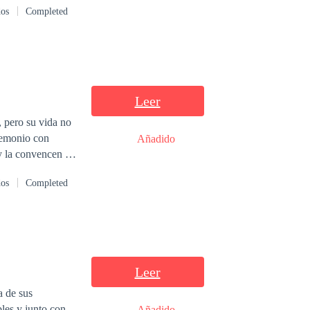
dos
Completed
Leer
, pero su vida no
 demonio con
Añadido
dos
Completed
una Chica
Leer
a de sus
bles y junto con
Añadido