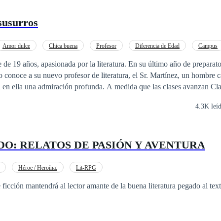
 susurros
Amor dulce
Chica buena
Profesor
Diferencia de Edad
Campus
e de 19 años, apasionada por la literatura. En su último año de preparato
 conoce a su nuevo profesor de literatura, el Sr. Martínez, un hombre c
a en ella una admiración profunda. A medida que las clases avanzan Cla
u forma de enseñar y su manera de ver el mundo.
4.3K leí
IDO: RELATOS DE PASIÓN Y AVENTURA
Héroe / Heroína:
Lit-RPG
de ficción mantendrá al lector amante de la buena literatura pegado al te