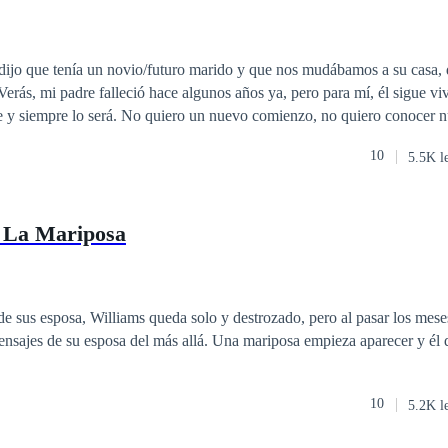
jo que tenía un novio/futuro marido y que nos mudábamos a su casa, 
oe y siempre lo será. No quiero un nuevo comienzo, no quiero conocer 
supere. Pero el destino es jodido y me obligó a conocerlo a él, mi nue
10
5.5K l
astro. Cuando David, alias 'mi padre', me dijo: "hijo, estoy
 vivir a la casa dos mujeres", dije: "por sobre mi cadáver". Mamá, alias 'mi reina',
 sangre aún gotea de mis manos. Malditamente no permitiré que extraña
e La Mariposa
onaria que nos dejó a mi padre y a mí. Todos quieren el puto dinero, per
Nueva "mami"? Corran ahora que pueden, porque les juro que se arrep
e sus esposa, Williams queda solo y destrozado, pero al pasar los mese
 del más allá. Una mariposa empieza aparecer y él decide descubrir
10
5.2K l