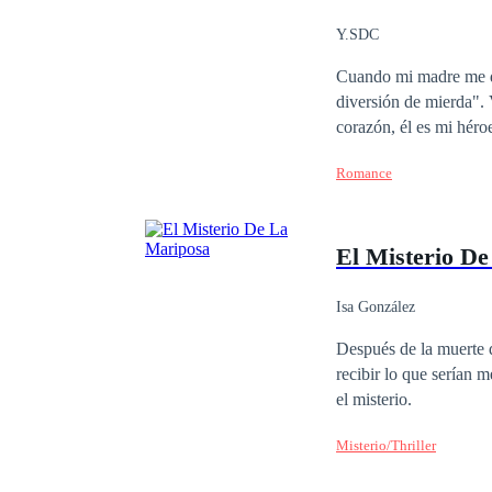
Y.SDC
Cuando mi madre me di
diversión de mierda". Verás, mi padre falleció hace algunos años ya, pero para mí, él sigue vivo dentro de mi
corazón, él es mi hér
no quiero que mamá lo 
Romance
Mi idiota, engreído, enfermo, hermoso herman
casándome otra vez. Vienen a
murió hace poco, y su
El Misterio D
roben la herencia mill
¿Nueva hermanastra? ¿
haberme conocido.
Isa González
Después de la muerte d
recibir lo que serían mensajes de su esposa
el misterio.
Misterio/Thriller