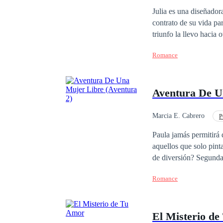
sin piedad. Cierra tus
Julia es una diseñador
eternidad.” En ese instante me doy cuenta, que lo que yace en mi interior está luchando con más fuerza por
contrato de su vida par
emerger. Me levanto de
triunfo la llevo hacia otro camino que no espera
cálida lágrima recorre 
vida un par de veces, 
entender mi vida. Vic
Romance
medida que ambos compa
con sueños y pensamien
donde los sentimientos
Aventura De U
Marcia E. Cabrero
P
Rechazo
Domina
Paula jamás permitirá que
aquellos que solo pintan bien en una foto. Vive resignada
de diversión? Segunda historia de la serie Aventura 1. Aventura De Una Chica Obstinada 2. Aventura De Una
Mujer Libre 3. Avent
Romance
El Misterio d