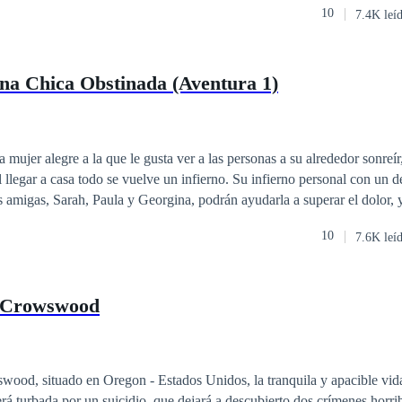
10
7.4K leí
na Chica Obstinada (Aventura 1)
 mujer alegre a la que le gusta ver a las personas a su alrededor sonreír
al llegar a casa todo se vuelve un infierno. Su infierno personal con un
a de una Chica Obstinada 2.
10
7.6K leí
r Libre 3. Aventura de una Ama de Casa Desesperada 4. Aventura de 
e Crowswood
wood, situado en Oregon - Estados Unidos, la tranquila y apacible vid
erá turbada por un suicidio, que dejará a descubierto dos crímenes horri