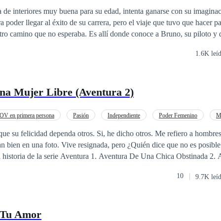
 ojos por última vez, de ahora en adelante serán noches de insomnio. Des
a de interiores muy buena para su edad, intenta ganarse con su imaginac
a poder llegar al éxito de su carrera, pero el viaje que tuvo que hacer pa
 la cama y camino hacia la ventana, mis manos se aferran en el alféiza
ba. Es allí donde conoce a Bruno, su piloto y quien le salva la
mi mejilla; suspiro, y analizo, que esta es otra maldita noche fría en la 
a pesar de que su primera conversación no fue para nada amistosa, las 
toria Montesinos.
1.6K leí
rten una experiencia que jamás olvidarían en un lugar remoto e inhóspito
tos distintos se ven envueltos a experimentar una aventura de riesgo,
 se involucran y no estaban seguros de cómo iban a terminar.
na Mujer Libre (Aventura 2)
OV en primera persona
Pasión
Independiente
Poder Femenino
M
nte
Rebelde
Diferencia de Edad
 su felicidad dependa otros. Si, he dicho otros. Me refiero a hombres, masculin
, pero ¿Quién dice que no es posible encontrar algo
ura De Una Ama De Casa Desesperada 4. Aventura De Una Chica Inoc
10
9.7K leí
e Tu Amor