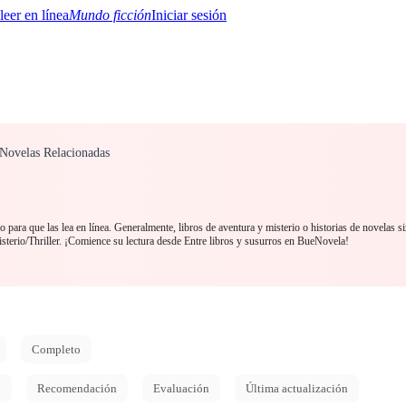
Mundo ficción
Iniciar sesión
 Novelas Relacionadas
BTQ+
YA/TEEN
Paranormal
Misterio/Thriller
Oriental
Juegos
Historia
MM
 para que las lea en línea. Generalmente, libros de aventura y misterio o historias de novelas s
sterio/Thriller. ¡Comience su lectura desde Entre libros y susurros en BueNovela!
Completo
d
Recomendación
Evaluación
Última actualización