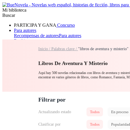
Mi biblioteca
Buscar
PARTICIPA Y GANA
Concurso
Para autores
Recompensas de autores
Para autores
Ranking
Navegar
Inicio /
Palabras clave /
"libros de aventura y misterio"
Novelas
Cuentos Cortos
Todos
Romance
Hombre lobo
Mafia
Sistema
Fantasía
Urbano
LG
Libros De Aventura Y Misterio
Aquí hay 500 novelas relacionadas con libros de aventura y misterio
encontrar en varios géneros de libros, como Romance, Fantasía, Mi
Filtrar por
Actualizando estado
Todos
En proceso
Clasificar por
Todos
Popularida