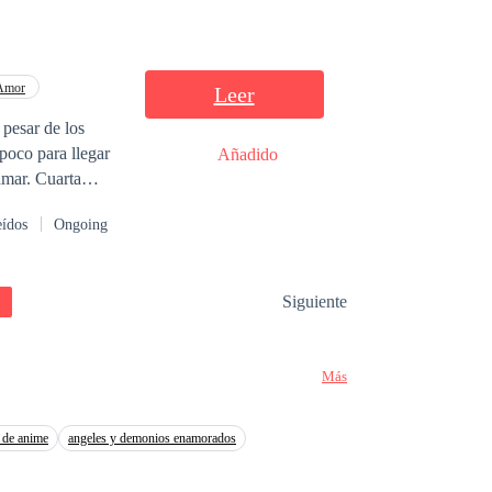
 Amor
Leer
 pesar de los
poco para llegar
Añadido
Cuarta
eídos
Ongoing
Siguiente
Más
 de anime
angeles y demonios enamorados