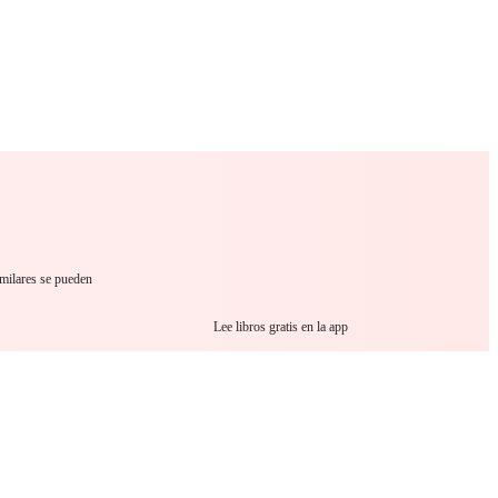
 Romance
Sci-Fi
Guerra
Otros
imilares se pueden
Lee libros gratis en la app