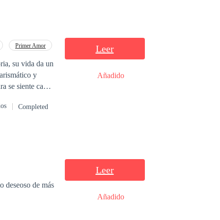
Primer Amor
Leer
ria, su vida da un
arismático y
Añadido
ra se siente cada
dos
Completed
Leer
xto deseoso de más
Añadido