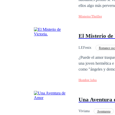
ellos algo más pervers
ser revelado.
Misterio/Thriller
El Misterio de 
LEFenix
Romance osc
Venganza
POV en
¿Puede el amor traspas
una joven hermética e 
como "ángeles y demon
escenas de vidas pasad
Hombre lobo
enamore de este extrañ
incomprendida por su e
en Vancouver Canadá, s
Una Aventura
que tiene dormida Victoria en su in
ha impedido llegar has
comenzado. Es hora de 
Viviana
Aventurera