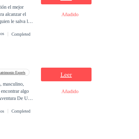
de aquí, hasta la
ión el mejor
ra alcanzar el
Añadido
r, mientras una
que lucho por
cosas cambian a
dos
Completed
. Ambos
 pero también
atrimonio Exprés
Leer
o,
Añadido
ente
dos
Completed