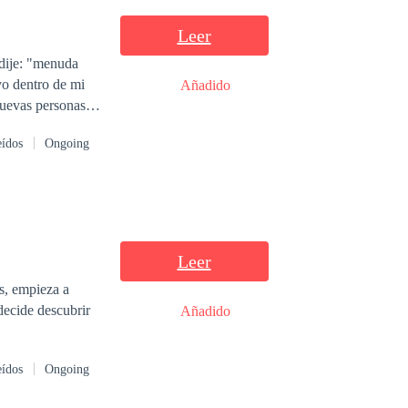
Leer
dije: "menuda
Añadido
nuevas personas,
vo hermanastro.
eídos
Ongoing
s cazafortunas
o no lo permitiré.
entirán de
Leer
s, empieza a
Añadido
eídos
Ongoing