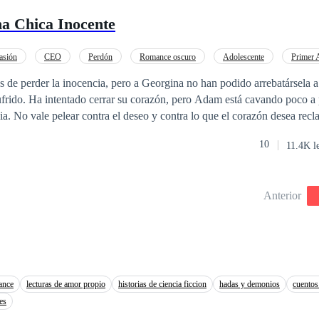
a Chica Inocente
asión
CEO
Perdón
Romance oscuro
Adolescente
Primer
der Femenino
Diferencia de Edad
 de perder la inocencia, pero a Georgina no han podido arrebatársela a
frido. Ha intentado cerrar su corazón, pero Adam está cavando poco a 
a. No vale pelear contra el deseo y contra lo que el corazón desea reclamar. 
entura.
10
11.4K l
Anterior
ance
lecturas de amor propio
historias de ciencia ficcion
hadas y demonios
cuentos
es