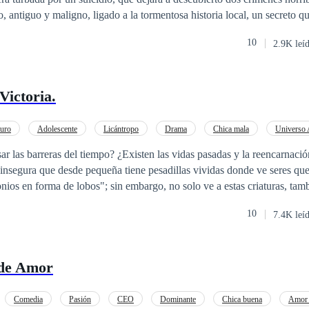
o, antiguo y maligno, ligado a la tormentosa historia local, un secreto 
10
2.9K leí
Victoria.
uro
Adolescente
Licántropo
Drama
Chica mala
Universo 
 primera persona
Embarazo
ar las barreras del tiempo? ¿Existen las vidas pasadas y la reencarnació
insegura que desde pequeña tiene pesadillas vividas donde ve seres que
ios en forma de lobos"; sin embargo, no solo ve a estas criaturas, ta
as, que le susurran la historia de un amor trágico. Las visiones logran q
10
7.4K leí
o caballero que la visita en sueños y dice llamarse Adrián Álamo; al sen
ntorno y negarse a ir a psicólogos, su padre decide recluirla en un inte
in darse cuenta de que este será el detonante del despertar de la verda
 de Amor
terior desde muchos siglos atrás. "Un océano entero de eternidades no me
ta donde estás. Viviste tu vida como una bella durmiente, pero tu viaje f
que veas tu verdadera realidad, sentirás filosas dagas envenenadas que
Comedia
Pasión
CEO
Dominante
Chica buena
Amor 