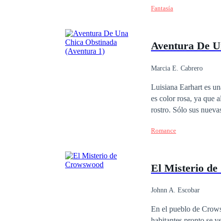
Fantasía
Aventura De U
Marcia E. Cabrero
Luisiana Earhart es una
es color rosa, ya que 
rostro. Sólo sus nuevas amigas, Sarah, Paula y Georgina, podrán ayudarla a superar el dolor, y la convencen de
darse una nueva oportunidad. Primera historia de la serie Aventura. 1. Aventur
Romance
Aventura de una Muje
Inocente
El Misterio d
Johnn A. Escobar
En el pueblo de Crows
habitantes pronto se v