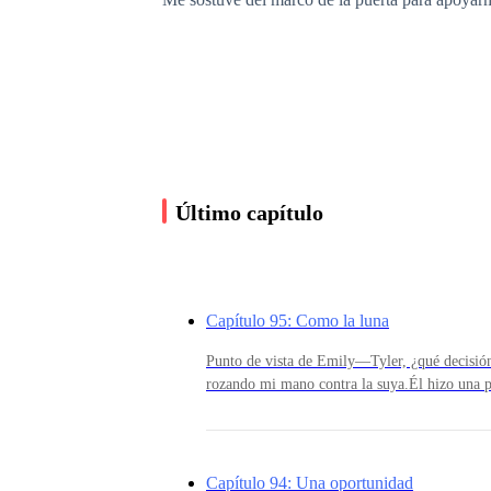
«¿Cariño?» llamé lo suficientemente alto para q
«¿Cariño?!» dije, alzando la voz e incluso ace
Último capítulo
«¿Qué pasa ahora, Emily? ¿No ves que estoy 
Capítulo 95: Como la luna
Tragué saliva.
Punto de vista de Emily—Tyler, ¿qué decisi
rozando mi mano contra la suya.Él hizo una p
un largo momento, pude ver la batalla en sus o
«¿Vas a salir?» pregunté, esperando que dijera 
callada, confiando en su juicio.—Está bien —
la nevera, en sus carpetas y en su lonchera para 
domiciliario y el castigo, pero seguiré obser
cambiado. No las perdono todavía, no puedo p
Capítulo 94: Una oportunidad