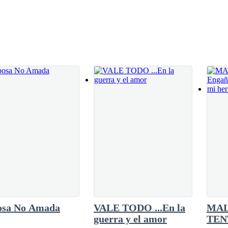
—. ¿Cómo está Emily ahora?—Está bien. Tuvo
stacioné el coche frente a la mansión de Harry
rpadearon porque me conocían. Bajé y entré
de arriba escuché
a en la cara, y casi me tambaleé hacia atrás. Apenas lo notó y siguió
 él cuando notó la cena preparada. Se quedó clavado en el sitio hasta q
 resonando en su tono.
a razón. «Después de que me dijeras que no habría suficiente dinero pa
tiempo, viendo cómo las velas se convertían en cera. Pensé que esto c
osa No Amada
VALE TODO ...En la
MAL
uestro aniversario. Y que nos sentaríamos juntos a tener una cena rom
guerra y el amor
TEN