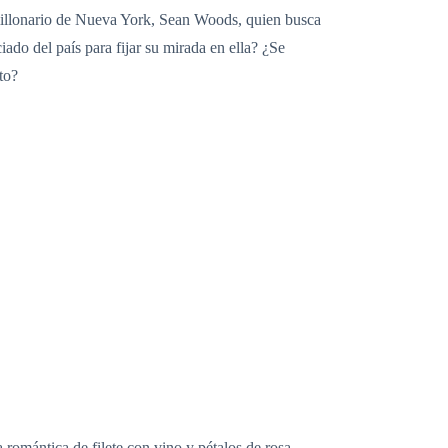
timillonario de Nueva York, Sean Woods, quien busca
ado del país para fijar su mirada en ella? ¿Se
to?
romántica de filete con vino y pétalos de rosa