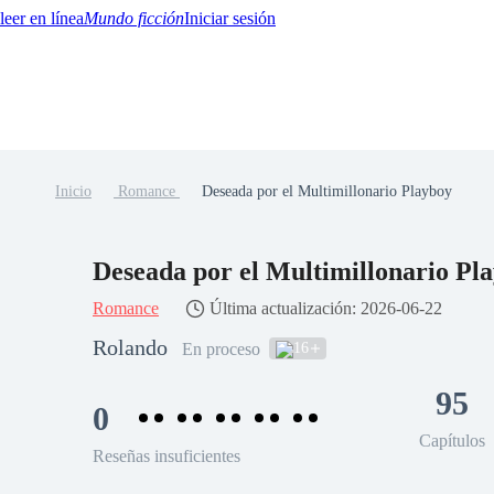
Mundo ficción
Iniciar sesión
Inicio
Romance
Deseada por el Multimillonario Playboy
BTQ+
YA/TEEN
Paranormal
Misterio/Thriller
Oriental
Juegos
Historia
MM
Deseada por el Multimillonario Pl
Romance
Última actualización: 2026-06-22
Rolando
16
En proceso
95
0
Capítulos
Reseñas insuficientes