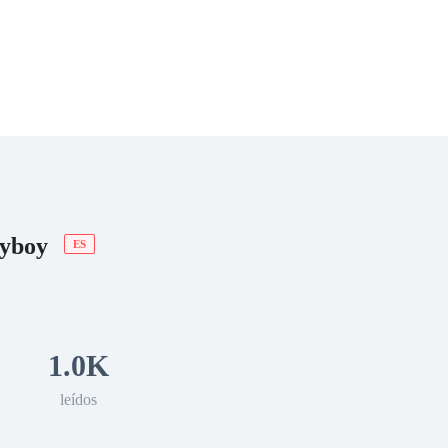
 Romance
Sci-Fi
Guerra
Otros
ayboy
ES
1.0K
leídos