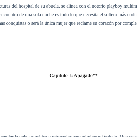
acturas del hospital de su abuela, se alinea con el notorio playboy mul
cuentro de una sola noche es todo lo que necesita el soltero más codici
as conquistas o será la única mujer que reclame su corazón por comple
Capítulo 1: Apagado**
ender la vela aromática y retroceder para admirar mi trabajo. Una cena 