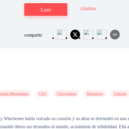
Añadido
Leer
compartir:
gundo Matrimonio
CEO
Chica buena
Mujeriego
Traición
 Winchester había volcado su corazón y su alma se derrumbó en una s
exmarido libera sus desnudos al mundo, acusándola de infidelidad. Ell