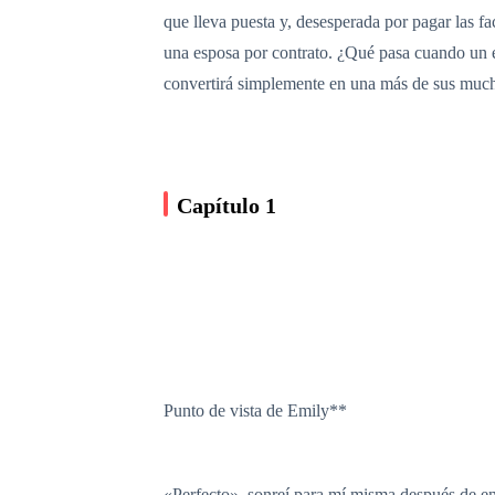
que lleva puesta y, desesperada por pagar las f
una esposa por contrato. ¿Qué pasa cuando un en
convertirá simplemente en una más de sus much
Capítulo 1
Punto de vista de Emily**
«Perfecto», sonreí para mí misma después de enc