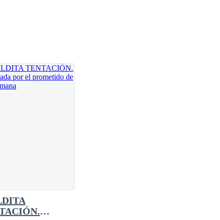
 avanzando. Quería un vaso de agua porque a
ue pasé por su lado, notando un destello de culpa en
ra salir, pensé en sorprenderte con esto».
ontinuaría como un hermoso recuerdo. Que me miraría
DITA
ántica hermosa, y después…
TACIÓN.