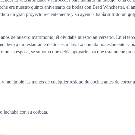
noche era nuestro quinto aniversario de bodas con Brad Winchester, el 
erdido un gran proyecto recientemente y su agencia había sufrido un gol
 años de nuestro matrimonio, él olvidaba nuestro aniversario. En el ter
e llevó a un restaurante de dos estrellas. La comida honestamente sabía 
como su esposa, se suponía que debía apoyarlo, así que esta noche prep
 y me limpié las manos de cualquier residuo de cocina antes de correr a 
lo luchaba con su corbata.
me.