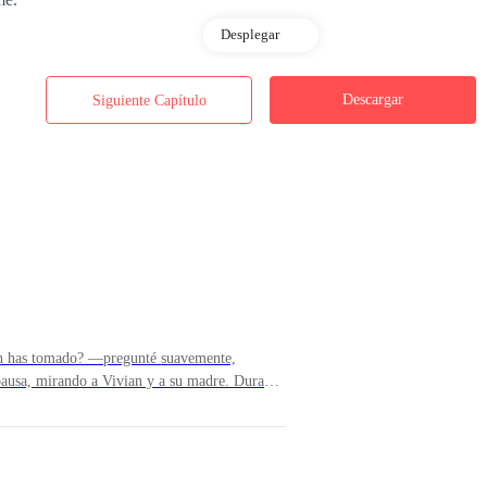
Desplegar
ue me oyera, pero apenas lo reconoció. Tal vez no fui lo suficientemente
Descargar
Siguiente Capítulo
rcándome un paso. Él suspiró pesadamente, como si le hubieran echado 
ocupado?»
ón has tomado? —pregunté suavemente,
ausa, mirando a Vivian y a su madre. Durante
jos, la rabia y el dolor en su rostro. Me quedé
que no. Después de los primeros dos años de aniversarios olvidados, me 
dijo Tyler finalmente—. Les quitaré el arresto
el trabajo. Incluso llamaba a su secretaria y le decía que no programara 
vándolas para asegurarme de que realmente han
erdonar lo que le hicieron a mí, a Emily y a