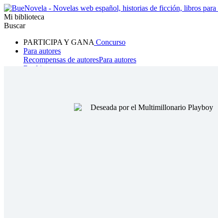
Mi biblioteca
Buscar
PARTICIPA Y GANA
Concurso
Para autores
Recompensas de autores
Para autores
Ranking
Navegar
Novelas
Cuentos Cortos
Todos
Romance
Hombre lobo
Mafia
Sistema
Fantasía
Urbano
LG