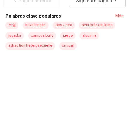
Pagina anterior
Siguiente página
amiga, uma jovem cheia de sonhos, que compartilha
planos de se mudar para longe da França após conseguir
Palabras clave populares
Más
um emprego. Essa revelação desperta em Janete um
misto de esperança e inveja. Contudo, o destino intervém
로열
novel ringan
bos / ceo
seni bela diri kuno
de forma cruel: enquanto voltam para casa, as duas
jugador
campus bully
juego
alquimia
sofrem um grave acidente de carro. No hospital, as
identidades são trocadas, e Janete vê a oportunidade
attraction hétérosexuelle
critical
perfeita para recomeçar. Aproveitando o caos, ela falsifica
documentos, rouba dinheiro de Jorge e foge para a
Irlanda, assumindo a vida que deveria pertencer à amiga,
agora vivendo sob o nome de Mary. Agora, vivendo sob
um novo nome, Mary busca construir uma nova história
longe dos horrores do passado. Mas os segredos que
deixou para trás ameaçam ressurgir, colocando em risco
sua liberdade e o equilíbrio frágil de sua nova vida. Para
sobreviver, Mary precisará confrontar os fantasmas de
sua antiga existência e decidir até onde está disposta a ir
para proteger o que conquistou.