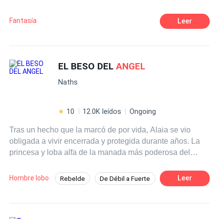
Universitaria cosas raras empiezan a pasar que la
pondrían en una difícil posición. Romper la reglas o no
Fantasía
Leer
romperlas
EL BESO DEL
ANGEL
Naths
10
12.0K leídos
Ongoing
Tras un hecho que la marcó de por vida, Alaia se vio
obligada a vivir encerrada y protegida durante años. La
princesa y loba alfa de la manada más poderosa del
mundo sobrenatural, fue besada por un ángel estando en
el vientre de su madre. Hasta ahora, nadie ha logrado
Hombre lobo
Leer
Rebelde
De Débil a Fuerte
saber el propósito de ese acto, debido a que la pareja
Comedia
Demonio
Romance oscuro
destinada de Alaia es el ser más perverso que existe...: El
emperador de los demonios. Zain es la oscuridad
Venganza
Ritmo Rápido