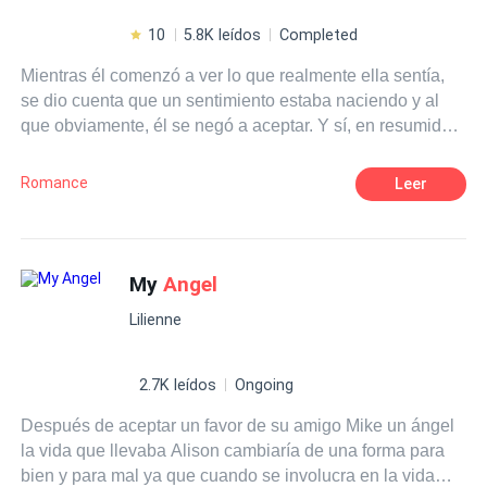
10
5.8K leídos
Completed
Mientras él comenzó a ver lo que realmente ella sentía,
se dio cuenta que un sentimiento estaba naciendo y al
que obviamente, él se negó a aceptar. Y sí, en resumidas
cuentas él se enamoró de ella. Ella cansada de sentirse
insuficiente, decide que sus esfuerzos no le llevarán a
Romance
Leer
ningún lugar y es cuando el amor y el desamor juegan un
papel importante
My
Angel
Lilienne
2.7K leídos
Ongoing
Después de aceptar un favor de su amigo Mike un ángel
la vida que llevaba Alison cambiaría de una forma para
bien y para mal ya que cuando se involucra en la vida