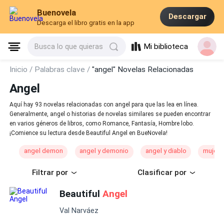
Buenovela
Descargar
Descarga el libro gratis en la app
Mi biblioteca
Busca lo que quieras
Inicio /
Palabras clave /
"angel" Novelas Relacionadas
Angel
Aquí hay 93 novelas relacionadas con angel para que las lea en línea.
Generalmente, angel o historias de novelas similares se pueden encontrar
en varios géneros de libros, como Romance, Fantasía, Hombre lobo.
¡Comience su lectura desde Beautiful Angel en BueNovela!
angel demon
angel y demonio
angel y diablo
mujer 
Filtrar por
Clasificar por
Beautiful
Angel
Val Narváez