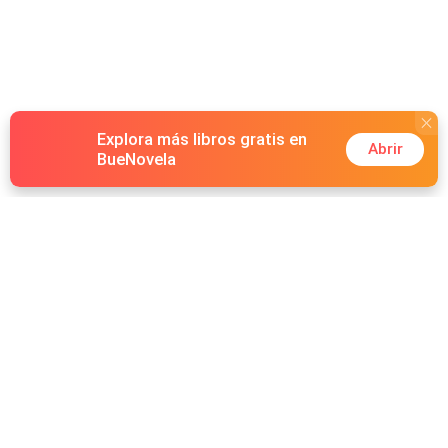
Explora más libros gratis en
Abrir
BueNovela
Hot Genres
Romance
Recursos
Hombre lobo
Palabras clave
Redes Sociales
Mafia
Búsquedas calientes