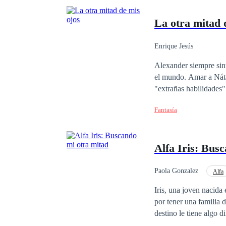
La otra mitad 
Enrique Jesús
Alexander siempre sint
el mundo. Amar a Nátal
"extrañas habilidades
paralelo interconectad
Fantasía
contacto visual con él
con quien amó primero,
Edsu por su conexión c
Alfa Iris: Bus
novio por la herencia y respon
hermoso, fantástico y 
(Diana) se hace cada v
Paola Gonzalez
Alfa
de la oscuridad, y se 
Iris, una joven nacida
por tener una familia 
destino le tiene algo 
antes ni quería, tendr