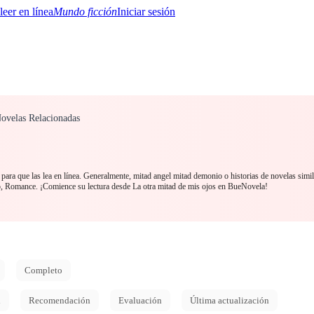
Mundo ficción
Iniciar sesión
ovelas Relacionadas
BTQ+
YA/TEEN
Paranormal
Misterio/Thriller
Oriental
Juegos
Historia
MM
ara que las lea en línea. Generalmente, mitad angel mitad demonio o historias de novelas simi
o, Romance. ¡Comience su lectura desde La otra mitad de mis ojos en BueNovela!
Completo
d
Recomendación
Evaluación
Última actualización