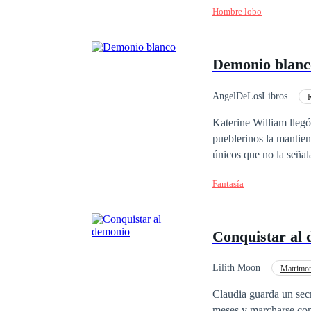
Hombre lobo
encontrar a su otra mit
Demonio blanc
AngelDeLosLibros
Universo Alterno
Katerine William llegó
pueblerinos la mantien
únicos que no la señala
leyendas y canciones s
Fantasía
cubierta de escarcha, 
Katerine al principio 
Conquistar al
Lilith Moon
Matrimon
Claudia guarda un secr
meses y marcharse con