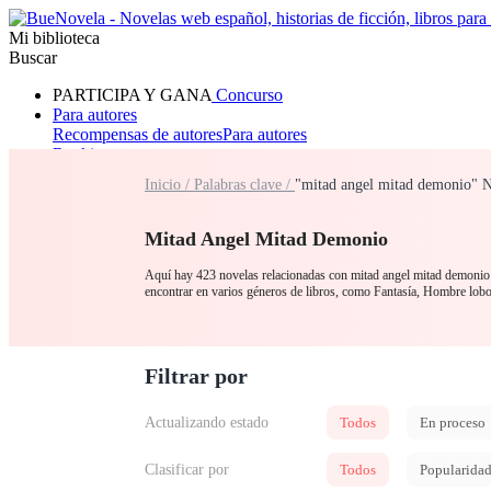
Mi biblioteca
Buscar
PARTICIPA Y GANA
Concurso
Para autores
Recompensas de autores
Para autores
Ranking
Navegar
Inicio /
Palabras clave /
"mitad angel mitad demonio" N
Novelas
Cuentos Cortos
Todos
Romance
Hombre lobo
Mafia
Sistema
Fantasía
Urbano
LG
Mitad Angel Mitad Demonio
Aquí hay 423 novelas relacionadas con mitad angel mitad demonio p
encontrar en varios géneros de libros, como Fantasía, Hombre lob
Filtrar por
Actualizando estado
Todos
En proceso
Clasificar por
Todos
Popularida