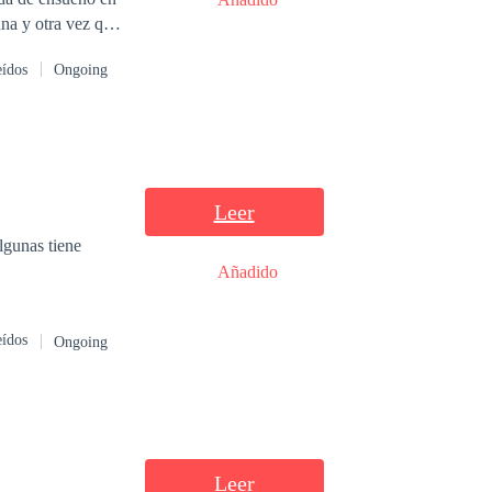
una y otra vez que
erno?
eídos
Ongoing
Leer
lgunas tiene
Añadido
eídos
Ongoing
Leer