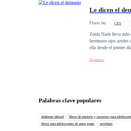
jugada más.
Le dicen el de
Flores Jaz
CEO
Relación en la Oficina
Zeida Nash lleva más 
hermosos ojos azules 
ella desde el primer d
mantener su distancia y
Romance
tiene preparado. Roma
Palabras clave populares
ambiente laboral
libros de misterio y suspenso para adolescen
libros para adolescentes de amor gratis
secrétaire