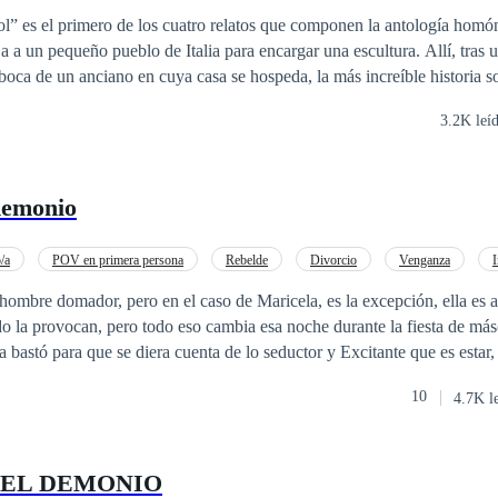
” es el primero de los cuatro relatos que componen la antología hom
 a un pequeño pueblo de Italia para encargar una escultura. Allí, tras 
boca de un anciano en cuya casa se hospeda, la más increíble historia s
on tal perfección y destreza que cobró vida, reclamando para sí el alma
3.2K leí
o el efecto angustioso en los moradores del pueblo y de cuanta gente se
ños después. Un final inesperado nos deja con un deseo irresistible de
fértil imaginación del autor. Con un lenguaje ágil y sencillo, Leonel Sarpa
demonio
 oscuras facetas de sus personajes, movidos por el odio, la venganza, los
/a
POV en primera persona
Rebelde
Divorcio
Venganza
Poder Femenino
 hombre domador, pero en el caso de Maricela, es la excepción, ella es a
o la provocan, pero todo eso cambia esa noche durante la fiesta de má
10
4.7K l
DEL DEMONIO