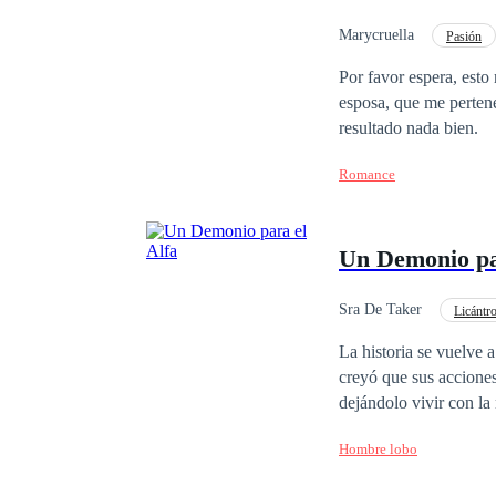
Marycruella
Pasión
Matrimonio por Contrat
Por favor espera, esto no está bien. ─Está bien para mí, y eso es sufic
esposa, que me perteneces. Lo que no sabe Bjork apoderado el demonio es que jugar 
resultado nada bien.
Romance
Un Demonio pa
Sra De Taker
Licántr
Demonio
Luna
La historia se vuelve 
creyó que sus acciones
dejándolo vivir con la 
arrebataron a su compa
Hombre lobo
Velkan no es más que 
darle fin a su vida y volverse a 