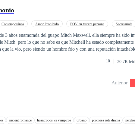
monio
Contemporánea
Amor Prohibido
POV en tercera persona
Secretario/a
de 3 años enamorada del guapo Mitch Maxwell, ella siempre ha sido inv
de Mitch, pero lo que no sabe es que Mitchell ha estado completament
ía que la vio, pero siendo un hombre frio y con una reputación intachable
 su carácter estricto, hasta que un día, ambos tendrán que afrontar lo qu
10
30.7K leí
nce, celos, drama, eso y mucho más, nos espera en esta pequeña histori
Anterior
tes
ancient romance
licantropos vs vampiros
urbano
promesa rota drama
perdão