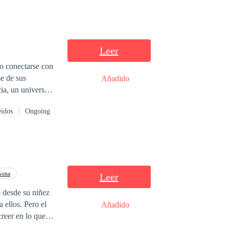
Leer
zo conectarse con
se de sus
Añadido
ia, un universo
ue al hacer
eídos
Ongoing
en quedarse, si
taly entra a
involucrado su
r de sus sueños
o podrá rescatarla
sona
Leer
o desde su niñez
 ellos. Pero el
Añadido
creer en lo que
no que es