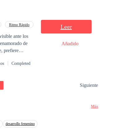
Ritmo Rápido
Leer
isible ante los
e enamorado de
Añadido
, prefiere
e el destino les
dos
Completed
a.
Siguiente
Más
desarrollo femenino