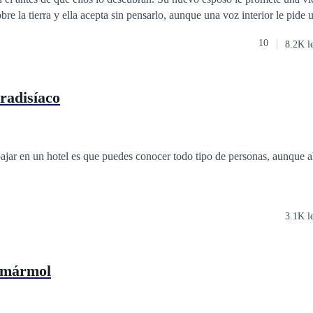
bre la tierra y ella acepta sin pensarlo, aunque una voz interior le pide 
encontrará en Calabria? ¿Era el paraíso prometido, o fue directo al infi
10
8.2K l
radisíaco
ajar en un hotel es que puedes conocer todo tipo de personas, aunque a
3.1K l
 mármol