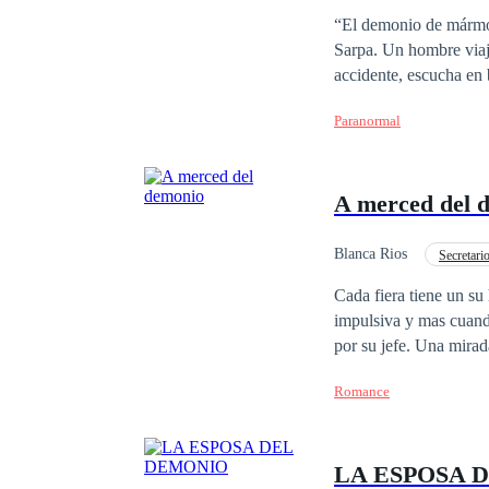
“El demonio de mármol
Sarpa. Un hombre viaja
accidente, escucha en 
de mármol, realizada c
Paranormal
perdurando en el tiemp
de los hechos muchos a
las fantásticas historias salidas de la 
A merced del 
nos adentra en las más
locura.
Blanca Rios
Secretario
Traición
Pasión
Cada fiera tiene un su
impulsiva y mas cuand
por su jefe. Una mirada bastó para que se diera cuenta de lo seductor y Excitante que es estar, A Merced del
Demonio.
Romance
LA ESPOSA 