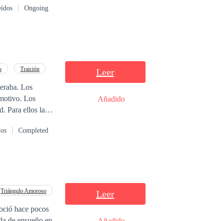
eídos
Ongoing
o
Traición
Leer
peraba. Los
 motivo. Los
Añadido
. Para ellos las
una montaña
dos
Completed
 Y aunque
Triángulo Amoroso
Leer
noció hace pocos
ida de ensueño en
Añadido