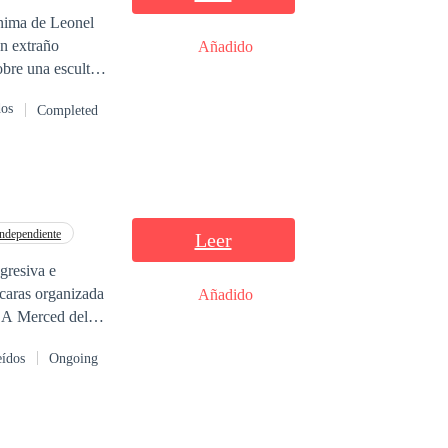
ónima de Leonel
un extraño
Añadido
obre una escultura
 de su creador y
dos
Completed
 acerque al lugar
 seguir leyendo
 celos y la
Independiente
Leer
gresiva e
scaras organizada
Añadido
eídos
Ongoing