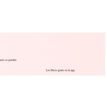
 Romance
Sci-Fi
Guerra
Otros
lares se pueden
Lee libros gratis en la app