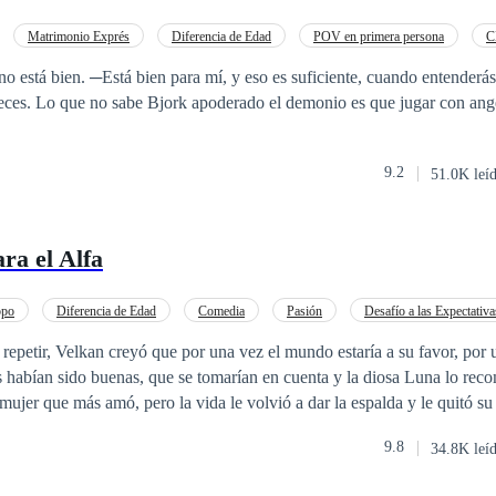
Matrimonio Exprés
Diferencia de Edad
POV en primera persona
C
o
Poder Femenino
iente, cuando entenderás que eres mía, mi
con angeles nunca a
9.2
51.0K leí
ra el Alfa
opo
Diferencia de Edad
Comedia
Pasión
Desafío a las Expectativa
Drama
a repetir, Velkan creyó que por una vez el mundo estaría a su favor, por 
 habían sido buenas, que se tomarían en cuenta y la diosa Luna lo rec
mujer que más amó, pero la vida le volvió a dar la espalda y le quitó su
ñera el día de su cumpleaños cuatrocientos y su ascenso como Alfa legend
9.8
34.8K leí
un lobo amargado, cruel y despreocupado, se mete en todas las peleas p
encontrar con la que un día fue su Luna. Pero el cruel destino le tenía una