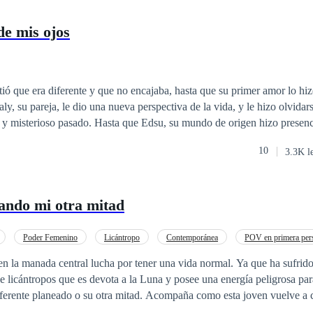
de mis ojos
ió que era diferente y que no encajaba, hasta que su primer amor lo hi
y, su pareja, le dio una nueva perspectiva de la vida, y le hizo olvidar
" y misterioso pasado. Hasta que Edsu, su mundo de origen hizo presenc
o a través de los sueños, y apareció Diana, su alma gemela designada, q
10
3.3K l
, le hace sentir un amor incomprensible. Alexander debe decidir con qui
 o quien le fue asignada desde el nacimiento por ser de otro mundo. Ná
on Alexander, y es capturada debido a los conflictos en los que se ve 
cando mi otra mitad
sabilidad que le corresponde al lado de Diana. Alexander se aventura en un
único mundo, para rescatar el amor de su vida (Nátaly), mientras el amo
ez más fuerte, y si no es capaz de estar seguro de solo amar a Nátaly, n
Poder Femenino
Licántropo
Contemporánea
POV en primera per
perderá por completo.
 en la manada central lucha por tener una vida normal. Ya que ha sufrid
de licántropos que es devota a la Luna y posee una energía peligrosa para
diferente planeado o su otra mitad. Acompaña como esta joven vuelve a 
á nuevos amigos y se hará poderosa por cada paso que da hacia su desti