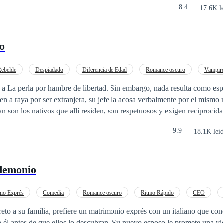
8.4
17.6K l
ad.
o
Rebelde
Despiadado
Diferencia de Edad
Romance oscuro
Vampir
Contemporánea
Pasión
 a La perla por hambre de libertad. Sin embargo, nada resulta como es
en a raya por ser extranjera, su jefe la acosa verbalmente por el mismo
n son los nativos que allí residen, son respetuosos y exigen reciprocidad
on sus leyes, por lo que de inmediato advierten a Katerine. La fría es 
9.9
18.1K leí
es celosa con los suyos y tiene un guardián que camina en dos piernas.
reniegue de esos cuentos, pronto descubre cuanta verdad guardan.
 demonio
io Exprés
Comedia
Romance oscuro
Ritmo Rápido
CEO
eto a su familia, prefiere un matrimonio exprés con un italiano que co
 él antes de que ellos lo descubran. Su nuevo esposo le promete una v