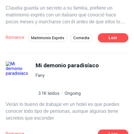
Claudia guarda un secreto a su familia, prefiere un
matrimonio exprés con un italiano que conoció hace
pocos meses y marcharse con él antes de que ellos lo
descubran. Su nuevo esposo le promete una vida de
ensueño en Calabria, un paraíso sobre la tierra y ella
Romance
Leer
Matrimonio Exprés
Comedia
acepta sin pensarlo, aunque una voz interior le pide una y
Romance oscuro
Ritmo Rápido
CEO
otra vez que lo piense mejor. ¿Qué encontrará en
Calabria? ¿Era el paraíso prometido, o fue directo al
Triángulo Amoroso
infierno?
Mi demonio paradisíaco
Fany
3.1K leídos
Ongoing
Verán lo bueno de trabajar en un hotel es que puedes
conocer todo tipo de personas, aunque algunas tiene
secretos que esconder
Romance
Leer