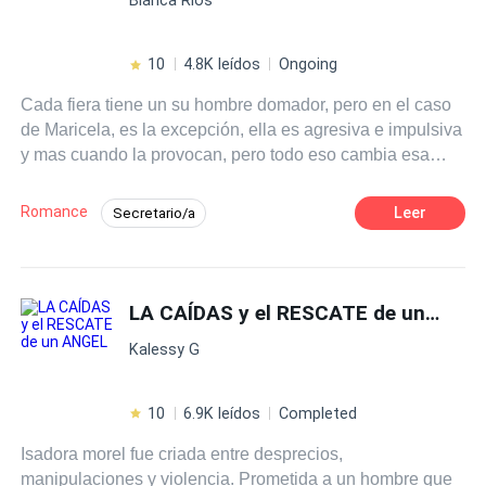
lugar de los hechos muchos años después. Un final
inesperado nos deja con un deseo irresistible de seguir
leyendo las fantásticas historias salidas de la fértil
10
4.8K leídos
Ongoing
imaginación del autor. Con un lenguaje ágil y sencillo,
Cada fiera tiene un su hombre domador, pero en el caso
Leonel Sarpa nos adentra en las más oscuras facetas de
de Maricela, es la excepción, ella es agresiva e impulsiva
sus personajes, movidos por el odio, la venganza, los
y mas cuando la provocan, pero todo eso cambia esa
celos y la locura.
noche durante la fiesta de máscaras organizada por su
jefe. Una mirada bastó para que se diera cuenta de lo
Romance
Leer
Secretario/a
seductor y Excitante que es estar, A Merced del Demonio.
POV en primera persona
Rebelde
Divorcio
Venganza
Independiente
LA CAÍDAS y el RESCATE de un ANGEL
Traición
Pasión
Poder Femenino
Kalessy G
10
6.9K leídos
Completed
Isadora morel fue criada entre desprecios,
manipulaciones y violencia. Prometida a un hombre que