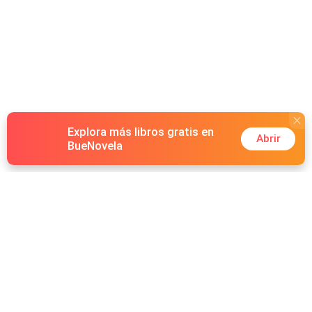
Explora más libros gratis en
Abrir
BueNovela
Hot Genres
Romance
Recursos
Hombre lobo