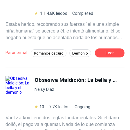
4
4.6K leídos
Completed
Estaba herido, recobrando sus fuerzas "ella una simple
niña humana" se acercó a él, e intentó alimentarlo, él se
negaba puesto que no aceptaba nada de los humanos
"los aborrecía". Día con día ella se acercaba a él, e
intentó cuidarlo ¡hasta que en un ataque de lobos en su
Paranormal
Leer
Romance oscuro
Demonio
aldea, ella perdió la vida! el la volvió a la vida, utilizando
De Odio al Amor
una reliquia familiar, "entonces ella se convirtió en su
sirviente y caminaba a su lado"a cada paso que daba...
Al pasó de los años ella creció y no sólo ella, si no
Obsesiva Maldición: La bella y el demonio.
también, el aprecio de ese demonio, por esa humana, al
Nelsy Díaz
paso de los años la veía crecer, y su interés cambiaba ,en
vez de verla como una simple humana, la veía como algo
más, se molestaba cuando pretendientes intentaban
10
7.7K leídos
Ongoing
acercarse a ella y los mataba sin titubear. ¿Podría ese
Vael Zarkov tiene dos reglas fundamentales: Si el daño
demonio amarla? Y más aya de eso ella ¿le
dolió, el pago va a quemar. Nada de lo que comienza
correspondería? o se alejaría de él, como él le pedía