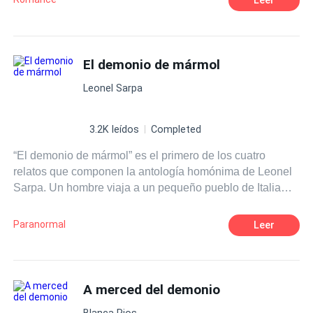
El demonio de mármol
Leonel Sarpa
3.2K leídos
Completed
“El demonio de mármol” es el primero de los cuatro
relatos que componen la antología homónima de Leonel
Sarpa. Un hombre viaja a un pequeño pueblo de Italia
para encargar una escultura. Allí, tras un extraño
accidente, escucha en boca de un anciano en cuya casa
Paranormal
Leer
se hospeda, la más increíble historia sobre una escultura
de mármol, realizada con tal perfección y destreza que
cobró vida, reclamando para sí el alma de su creador y
perdurando en el tiempo el efecto angustioso en los
A merced del demonio
moradores del pueblo y de cuanta gente se acerque al
Blanca Rios