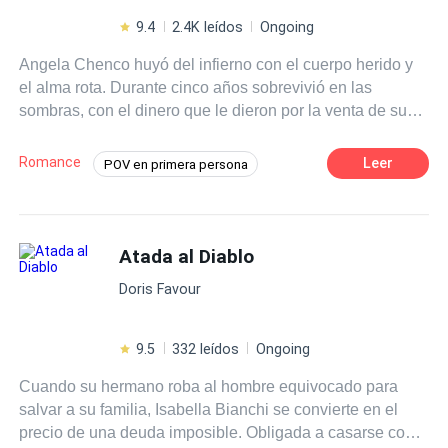
9.4
2.4K leídos
Ongoing
Angela Chenco huyó del infierno con el cuerpo herido y
el alma rota. Durante cinco años sobrevivió en las
sombras, con el dinero que le dieron por la venta de su
riñón —literalmente— para comprar su libertad. Nunca
imaginó que el amor la encontraría disfrazado de peligro,
Romance
Leer
POV en primera persona
deseo y poder… ni que la arrastraría de nuevo al abismo.
Romance oscuro
Drama
Mafia
Bruno Donovan, un mafioso ruso tan letal como
irresistible, la elige como su esposa. Cuando ella le salva
Despiadado
Dominante
la vida, lo que parece una historia de redención se
Atada al Diablo
Matrimonio Exprés
convierte en una danza macabra de secretos, traiciones y
Doris Favour
sangre. Angela descubre que su pasado no está
enterrado, sino esperándola… con un precio muy alto. Un
padre que es un monstruo, capaz de vender a sus hijas
9.5
332 leídos
Ongoing
sin piedad. Bruno, su esposo, quiere usarla como
Cuando su hermano roba al hombre equivocado para
carnada para cazarlo. Pero no contaba con que Angela
salvar a su familia, Isabella Bianchi se convierte en el
no es una víctima: es una mujer forjada en el dolor y lista
precio de una deuda imposible. Obligada a casarse con
para la venganza. En un mundo donde el amor puede ser