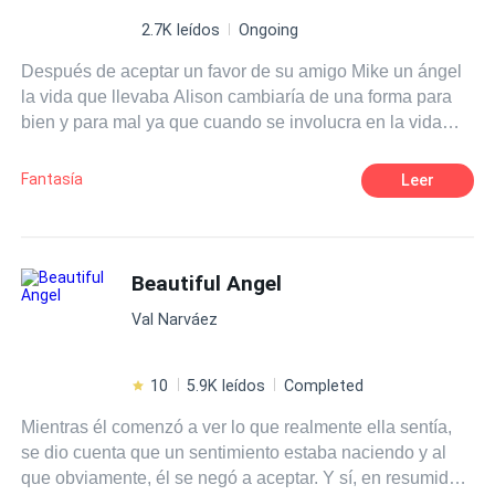
2.7K leídos
Ongoing
Después de aceptar un favor de su amigo Mike un ángel
la vida que llevaba Alison cambiaría de una forma para
bien y para mal ya que cuando se involucra en la vida
Universitaria cosas raras empiezan a pasar que la
pondrían en una difícil posición. Romper la reglas o no
Fantasía
Leer
romperlas
Beautiful Angel
Val Narváez
10
5.9K leídos
Completed
Mientras él comenzó a ver lo que realmente ella sentía,
se dio cuenta que un sentimiento estaba naciendo y al
que obviamente, él se negó a aceptar. Y sí, en resumidas