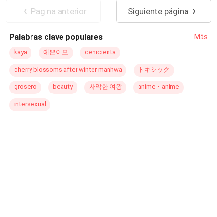
vida?
internacional, Isadora expone las redes de corrupción,
Pagina anterior
Siguiente página
enfrenta a quienes la destruyeron y lanza una
advertencia al mundo: el silencio ya no es una opción.
Palabras clave populares
Más
“LA CAÍDAS Y RESCATE DE UN ANGEL” es una novela
de traición, dolor, renacimiento y justicia. Una historia
kaya
예쁜이모
cenicienta
donde una mujer rota se convierte en la fuerza que
cherry blossoms after winter manhwa
トキシック
desmantelará el sistema que la quebró. Poderosa,
conmovedora y brutalmente real.
grosero
beauty
사악한 여왕
anime・anime
intersexual