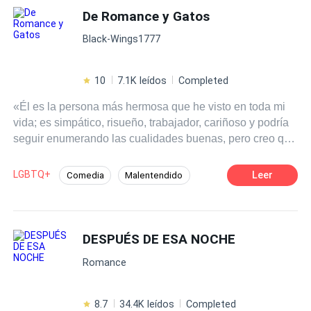
De Romance y Gatos
Triángulo Amoroso
Black-Wings1777
10
7.1K leídos
Completed
«Él es la persona más hermosa que he visto en toda mi
vida; es simpático, risueño, trabajador, cariñoso y podría
seguir enumerando las cualidades buenas, pero creo que
sería muy excesivo porque, por supuesto, no es
perfecto». «Lo quiero porque me quiere y lo amo porque
LGBTQ+
Leer
Comedia
Malentendido
me ama, aunque a veces tengamos nuestras diferencias
POV en tercera persona
Bestia
MxM
y él piense que no lo entiendo». (…) Él quería que lo
aceptaran por cómo era. Y alguien oyó sus deseos.
Contemporánea
CEO
Ahora él quiere contar su historia y de cómo ese alguien
DESPUÉS DE ESA NOCHE
le brindó una nueva vida. Pero no contará solo su
Romance
historia, aprovechará la oportunidad para desenlazar otra.
Misma que se desarrollará dentro de una rutina bastante
peculiar en la cual predominan las aventuras y
8.7
34.4K leídos
Completed