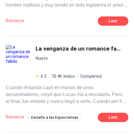
hombre mafioso y muy tenido en toda Inglaterra el amor
que el siente por ella desde que era un niño lo llevan a
una profunda obsesión por a ser de ella su mujer y madre
Romance
Leer
de sus hijos.
La venganza de un romance fallido
Nueto
6.3
70.4K leídos
Completed
Cuando Amanda cayó en manos de unos
secuestradores, creyó que Lucas iría a rescatarla. Pero,
al final, fue violada y nunca llegó a verlo. Cuando por fin
fue rescatada, con su cuerpo maltrecho se fue
directamente a buscarlo, solo para descubrir que él
Romance
Leer
Desafío a las Expectativas
estaba celebrando el cumpleaños de la mujer que
Segunda Oportunidad
Contemporánea
realmente él amaba. Amanda despertó de golpe y se