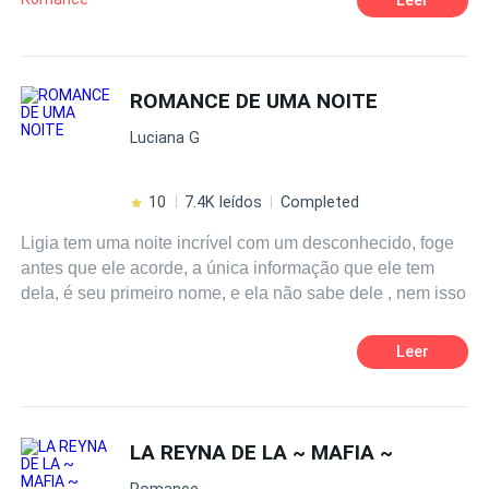
vida la verán envuelta en un secuestro y donde se
reencontrara con su hermana gemela arelia .
ROMANCE DE UMA NOITE
Luciana G
10
7.4K leídos
Completed
Ligia tem uma noite incrível com um desconhecido, foge
antes que ele acorde, a única informação que ele tem
dela, é seu primeiro nome, e ela não sabe dele , nem isso
Leer
LA REYNA DE LA ~ MAFIA ~
Romance