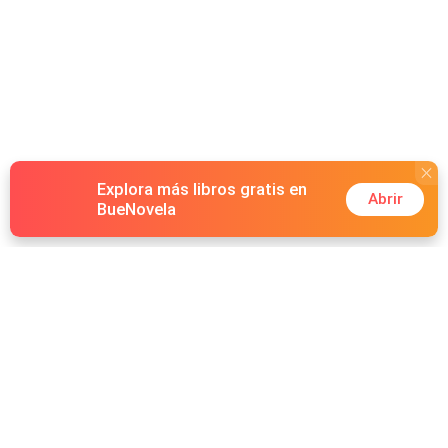
Explora más libros gratis en
Abrir
BueNovela
Hot Genres
Romance
Recursos
Hombre lobo