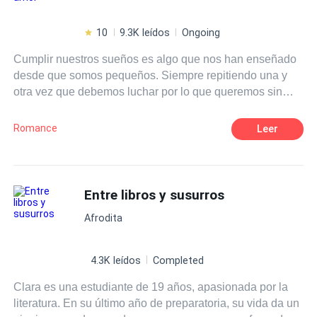
10
9.3K leídos
Ongoing
Cumplir nuestros sueños es algo que nos han enseñado
desde que somos pequeños. Siempre repitiendo una y
otra vez que debemos luchar por lo que queremos sin
importar lo que cueste. Eso era justo lo que Isla Harper
tenía en mente cuando se subió a un avión para ir al otro
Romance
Leer
extremo del país, para perseguir eso que tanto anhelaba.
Lo que no se imaginó jamás era que, junto con los logros
de su naciente carrera como escritora vendrían muchas
cosas más, nuevas amistades, nuevos gustos, pero sobre
Entre libros y susurros
todo, algo sobre lo que solamente había escrito y leído: el
Afrodita
amor. ¿Es posible que los sueños se cumplan? Pero,
sobre todo, ¿puede ir el amor de la mano de nuestros
deseos?
4.3K leídos
Completed
Clara es una estudiante de 19 años, apasionada por la
literatura. En su último año de preparatoria, su vida da un