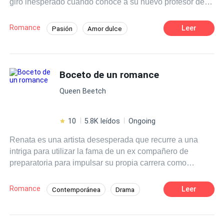
giro inesperado cuando conoce a su nuevo profesor de
literatura, el Sr. Martínez, un hombre carismático y
talentoso que despierta en ella una admiración profunda.
Romance
Leer
Pasión
Amor dulce
A medida que las clases avanzan Clara se siente cada
Chica buena
Profesor
vez más atraída por su forma de enseñar y su manera de
ver el mundo.
Diferencia de Edad
Campus
Boceto de un romance
Primer Amor
Queen Beetch
10
5.8K leídos
Ongoing
Renata es una artista desesperada que recurre a una
intriga para utilizar la fama de un ex compañero de
preparatoria para impulsar su propia carrera como
dibujante de historietas. Cree que se salió con la suya,
hasta que la mentira se le escapa de las manos y se ve
Romance
Leer
Contemporánea
Drama
obligada a fingir que es la novia de la estrella de rock.
Chica mala
Estrella
Matrimonio por Contrato
De Odio al Amor