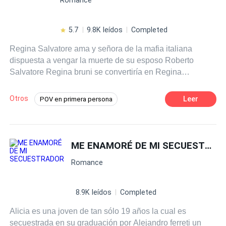
5.7
9.8K leídos
Completed
Regina Salvatore ama y señora de la mafia italiana
dispuesta a vengar la muerte de su esposo Roberto
Salvatore Regina bruni se convertiría en Regina
Salvatore esposa de Roberto Salvatore luego de que su
hermana menor fuera secuestrada violada y asesinada
Otros
Leer
POV en primera persona
aquel hombre le ayudaría a vengar su muerte sin
Romance oscuro
Diferencia de Edad
imaginar que terminarían enamorandose ambos.
Venganza
Matrimonio por Contrato
ME ENAMORÉ DE MI SECUESTRADOR
Poder Femenino
Mafia
Romance
8.9K leídos
Completed
Alicia es una joven de tan sólo 19 años la cual es
secuestrada en su graduación por Alejandro ferreti un