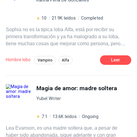
10
21.9K leídos
Completed
Sophia no es la tipica loba Alfa, está por recibir su
primera transformación y ya ha malogrado a su loba,
tiene muchas cosas que mejorar como persona, pero
también es cierto que ha sufrido mucho. Sin embargo,
recibir una loba defectuosa y debil y tener como pareja
Hombre lobo
Leer
Vampiro
Alfa
destinada al rey de los vampiros debe ser el peor castigo
Diferencia de Edad
Licántropo
que se le podía haber impuesto. ¿Logrará Sophia superar
los daños que le causó a su magia? ¿Podrá encontrar la
Comedia
Universo Alterno
felicidad al lado del representante de sus enemigos
Magia de amor: madre soltera
Romance oscuro
Contemporánea
naturales los vampiros? ¿O la diosa le levantará el
Venganza
Yubel Writer
castigo y la dejará unirse a un mate licántropo? Sophia
solo anhela una nueva oportunidad con el hombre que
ama, pero no sabrá si el amor es suficiente para superar
7.1
13.6K leídos
Ongoing
la atracción que se desencadena entre Magia y Sangre.
Lea Evanson, es una madre soltera que, a pesar de
haber sido abandonada, sigue adelante y con gran