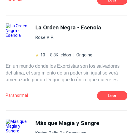
revelação que muda completamente sua forma de
de um lobo... Um lobo das Trevas..." [descrição alterada]
enxergar o mundo, e precisa escolher sabiamente como
prosseguir diante daquela situação. Amor e bravura
serão o suficiente para enganar a morte? Até onde você
La Orden Negra - Esencia
iria para salvar uma vida?
Rose V. P.
10
8.8K leídos
Ongoing
En un mundo donde los Exorcistas son los salvadores
del alma, el surgimiento de un poder sin igual se verá
amenazado por un Duque que lo único que quiere es
exterminar a todos los Exorcistas del mundo, pero para
ello, debe obtener los ojos especiales de una chica cuyos
Paranormal
Leer
poderes tendrá que aprender a controlar o será el fin de
su especie.
Más que Magia y Sangre
Karina Peña De Goncalves