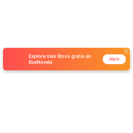
Explora más libros gratis en
Abrir
BueNovela
Hot Genres
Romance
Recursos
Hombre lobo