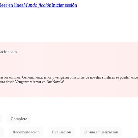
Mundo ficción
Iniciar sesión
acionadas
BTQ+
YA/TEEN
Paranormal
Misterio/Thriller
Oriental
Juegos
Historia
MM
s lea en línea. Generalmente, amor y venganza o historias de novelas similares se pueden enco
ctura desde Venganza y Amor en BueNovela!
Completo
d
Recomendación
Evaluación
Última actualización