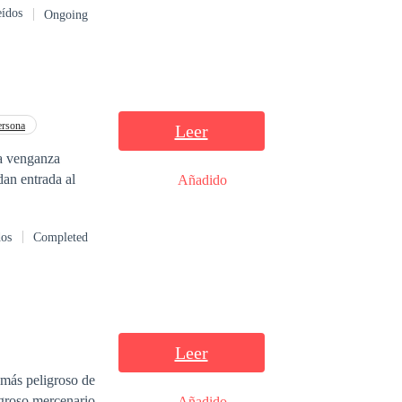
eídos
Ongoing
ersona
Leer
na venganza
dan entrada al
Añadido
dos
Completed
Leer
 más peligroso de
Añadido