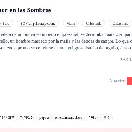
or en las Sombras
r Puro
POV en primera persona
Mafia
Chica mala
Chico malo
Amor
redera de un poderoso imperio empresarial, se derrumba cuando su padr
ello, un hombre marcado por la mafia y las deudas de sangre. Lo que
niencia pronto se convierte en una peligrosa batalla de orgullo, deseo 
2.6K l
de su pasado los persiguen y, cuando las verdades salen a la luz, amb
ue jamás imaginaron. Cuando el amor nace en medio de la violencia,
 la lealtad y la sangre? ✨ Una historia de romance oscuro, giros
Anterior
s al límite, donde la línea entre el odio y el amor es tan fina como peli
계약 결혼
재미있는
popstar
entertainment circle
片思い
복수