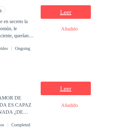
o
Leer
e en secreto la
común, le
Añadido
ciente, querían
icionaron su
eídos
Ongoing
n, esta, tenía un
e las Industrias
Leer
AMOR DE
Añadido
NADA ¿DE
dos
Completed