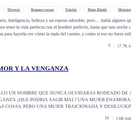
Divorcio
Romance oscuro
Traición
Ritmo Rápido
Mujerieg
r Femenino
CEO
inero, inteligencia, belleza y un esposo adorable, pero… había alguien qu
por tener la vida perfecta con el hombre perfecto, hasta que una noche 
pa para hacerla ver cómo la mala del cuento, y como si eso no fuera sufi
Tras su regreso después de años de ausencia, muchos de aquellos que tra
9
17.7K l
mblaron ante su presencia, no era la misma mujer que una vez conociero
a, y nada en la tierra iba a hacer que detuviera su sed de venganza, y que mejor
 quitar a su gran amor de la directiva para ser ella la nueva directora d
MOR Y LA VENGANZA
LLO UN NOMBRE QUE NUNCA OLVIDARAS RODEADO DE 
 PODRIA SALIR MAL? UNA MUJER ENAMORADA ES CAPAZ
S COSAS, PERO UNA MUJER TRAICIONADA Y DESILUCIO
QUE SERIA CAPAZ? DESCUBRELO EN ENTRE EL AMOR Y LA VENGANZA.
10
5.6K leí