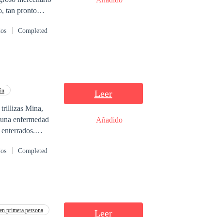
o, tan pronto
islados para
dos
Completed
adie viola las
ón
Leer
trillizas Mina,
 una enfermedad
Añadido
 enterrados.
ven envueltas en
dos
Completed
ión,
llamas y
a fuerza curativa
es del poder.
n primera persona
Leer