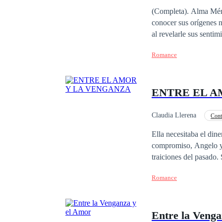
Poder Femenino
(Completa). Alma Méndez, una jov
conocer sus orígenes 
al revelarle sus sentimie
da un giro inesperado
Romance
años, regresa como un
intenciones han cambi
ENTRE EL A
Claudia Llerena
Cont
CEO
Pasión
Ella necesitaba el dinero, él un h
compromiso, Angelo y 
traiciones del pasado.
volvió demasiado fina, 
Romance
Entre la Venga