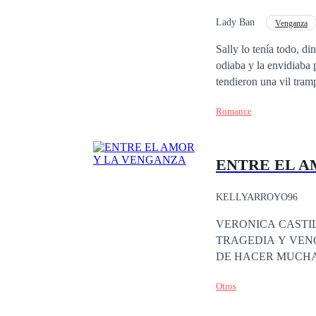
Lady Ban
Venganza
Despiadado
Pode
Sally lo tenía todo, d
odiaba y la envidiaba 
tendieron una vil tram
ver su sangre correr. 
Romance
confianza y su amor te
aura oscura que la rodeab
manera de comenzar con
ENTRE EL A
Loughty.
KELLYARROYO96
VERONICA CASTI
TRAGEDIA Y VENGANZA ¿QUE
DE HACER MUCHA
Otros