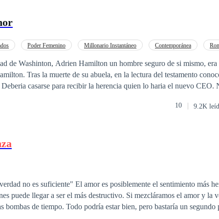
mor
ados
Poder Femenino
Millonario Instantáneo
Contemporánea
Rom
ad de Washinton, Adrien Hamilton un hombre seguro de si mismo, era 
 testamento conoce una clausula
eberia casarse para recibir la herencia quien lo haria el nuevo CEO. No veia
ia una novia, pero ella no queria casarse. Lo convence de enamorar a 
10
9.2K leí
mas derramadas. Pero el amor sigue alli y el deseo. ¿Sería posible que no
nza
a ser felices y que su vida estaba destinada a seguir envueltos en un ca
or es posiblemente el sentimiento más hermoso que exista,
es puede llegar a ser el más destructivo. Si mezcláramos el amor y la
s bombas de tiempo. Todo podría estar bien, pero bastaría un segundo 
caos mayor del que estábamos viendo. Esto fue lo que Hade y Axcel no tuvieron en cuent