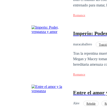
entrenado para matar, 
prestaba sus servicios 
Romance
clientes en el medio oriente y otras partes d
hija de un mafioso Geo
reglas de la mafia sin sufrir las consecuencias. Una h
Imperio: Pode
mismo relato.
maracaballero
Traici
Poder Femenino
Tras la repentina muert
Megan y Macey toman 
hereditaria amenaza co
Mina, la astuta presid
Romance
un torbellino de poder
desencadenando una lu
revelando verdades ocultas. En medio de los desafíos del imperio y las sorpresas perso
Entre el amor 
trillizas se entrelaza
como desestabilizadora
Alev
Rebelde
R