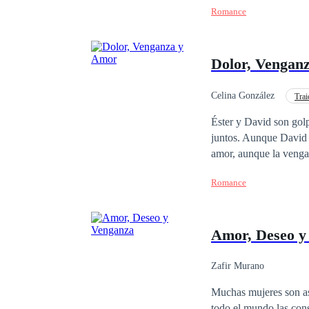
Romance
Dolor, Vengan
Celina González
Trai
Venganza
Matrim
Éster y David son golp
juntos. Aunque David l
amor, aunque la vengan
Romance
Amor, Deseo y
Zafir Murano
Muchas mujeres son as
todo el mundo las consecuencias pueden 