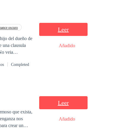
ance oscuro
Leer
hijo del dueño de
Añadido
una mujer para
dos
Completed
mino de amor,
Leer
 venganza nos
Añadido
para crear un
a al unirse.