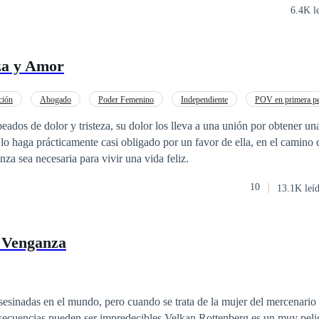
6.4K l
za y Amor
ción
Abogado
Poder Femenino
Independiente
POV en primera p
onio por Contrato
Rebelde
Pasión
eados de dolor y tristeza, su dolor los lleva a una unión por obtener u
o haga prácticamente casi obligado por un favor de ella, en el camino 
za sea necesaria para vivir una vida feliz.
10
13.1K leí
 Venganza
esinadas en el mundo, pero cuando se trata de la mujer del mercenario
ser impredecibles Velkan Rottenberg es un muy peligroso mercenario