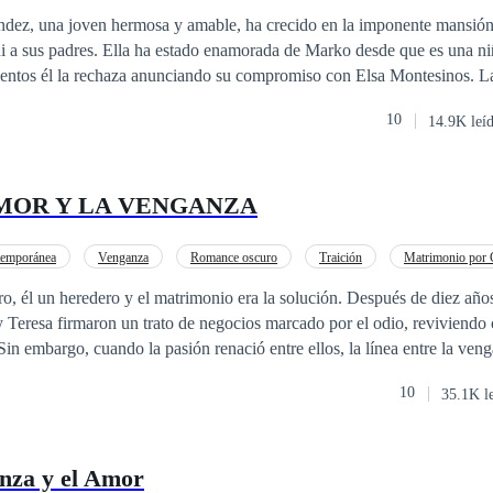
Traición
Diferencia de Edad
en hermosa y amable, ha crecido en la imponente mansión Ferrer, sin
ni a sus padres. Ella ha estado enamorada de Marko desde que es una ni
ntos él la rechaza anunciando su compromiso con Elsa Montesinos. La vida de Alma
 cuando es secuestrada, confundida con la hermana menor de Marko. D
10
14.9K leí
a mujer deslumbrante, desatando los deseos más oscuros de Marko. Si
ado, y ahora ella solo busca venganza contra Emir y Marko por su desp
MOR Y LA VENGANZA
emporánea
Venganza
Romance oscuro
Traición
Matrimonio por 
Heredero / Heredera
eredero y el matrimonio era la solución. Después de diez años de haber roto su
Teresa firmaron un trato de negocios marcado por el odio, reviviendo c
 Sin embargo, cuando la pasión renació entre ellos, la línea entre la ven
casi invisible, sin darles indicio alguno de cuál camino seguir.
10
35.1K l
nza y el Amor