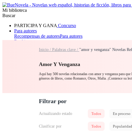
Mi biblioteca
Buscar
PARTICIPA Y GANA
Concurso
Para autores
Recompensas de autores
Para autores
Ranking
Navegar
Inicio /
Palabras clave /
"amor y venganza" Novelas Rel
Novelas
Cuentos Cortos
Todos
Romance
Hombre lobo
Mafia
Sistema
Fantasía
Urbano
LG
Amor Y Venganza
Aquí hay 500 novelas relacionadas con amor y venganza para que la
géneros de libros, como Romance, Otros, Mafia. ¡Comience su le
Filtrar por
Actualizando estado
Todos
En proceso
Clasificar por
Todos
Popularida