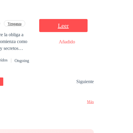
Venganza
Leer
e la obliga a
 comienza como
Añadido
y secretos
eídos
Ongoing
os descubrirán
Siguiente
grosa.
Más