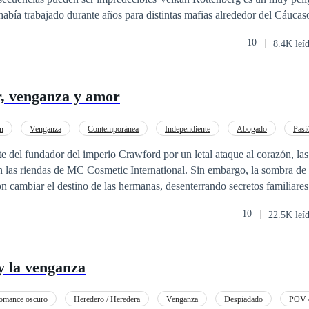
había trabajado durante años para distintas mafias alrededor del Cáucas
para la mafia rusa, como para la mafia turca, y también hacía trabajos a
10
8.4K leí
el mundo. Pero se había enamorado de una hermosa y dura mujer,
rgiano. La pasión que nació entre ellos era avasallante e intensa pero n
istoria intensa, llena de romance, pasión y aventura en un
r, venganza y amor
ón
Venganza
Contemporánea
Independiente
Abogado
Pasi
Reencuentro de Amantes
Rebelde
e del fundador del imperio Crawford por un letal ataque al corazón, las 
las riendas de MC Cosmetic International. Sin embargo, la sombra de
n cambiar el destino de las hermanas, desenterrando secretos familiares
enta; Megan, la abogada ética; y Macey, dedicada a obras benéficas, se 
10
22.5K leí
, venganza y amor. El hijo del dueño de la competencia desafía su posic
cha de poder mientras un amor del pasado regresa, avivando antiguas 
nales, las vidas de las
y la venganza
n en un emocionante torbellino. Descubren que el amor puede ser tanto un
, mientras se enfrentan a la venganza y se sumergen en las complejidad
omance oscuro
Heredero / Heredera
Venganza
Despiadado
POV e