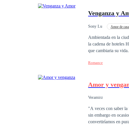
Venganza y A
Sony Lu
Amor de cas
CEO
Venganza
Ambientada en la ciud
la cadena de hoteles Hamilton. Tras la muerte de su abuela, en la lectura del
que cambiaria su vida. D
problemas con eso, ten
Romance
hacerla su esposa. Luego de casarse, ella se entera del su plan malévolo y huye. El vuelve a encontrarla tras 2
años de busqueda. Isabella accede a volver para poner en marcha su plan de venganza. Estaba decidida a
hacerle pagar todas las lágri
Amor y venga
estuvieran destinados 
odio y venganza?
Veramirz
"A veces con saber la verdad no es suficiente" El am
sin embargo en ocasion
convertiríamos en pura