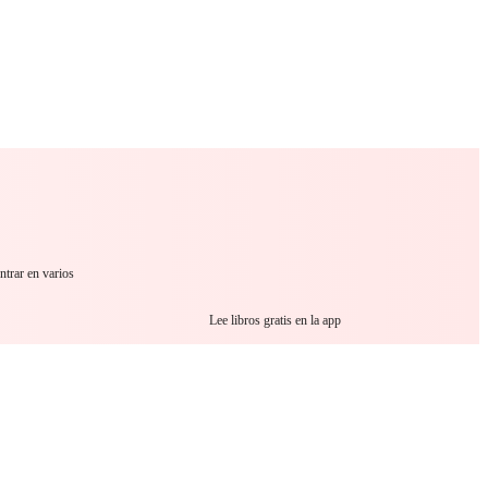
 Romance
Sci-Fi
Guerra
Otros
ntrar en varios
Lee libros gratis en la app