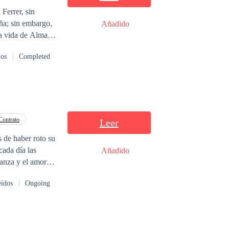
ña; sin embargo,
Añadido
espués de varios
dos
Completed
n embargo, sus
recio.
Contrato
Leer
ada día las
Añadido
ganza y el amor se
eídos
Ongoing