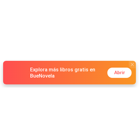
noticia, Javier rápidamente trajo al equipo de búsqueda
más profesional del Norte Fronterizo. Desplegó un
rescate exhaustivo, queriendo encontrar mi cuerpo... En
el valle, gritaba mi nombre una y otra vez, como si el
arrepentimiento tardío pudiera devolverme la vida.
Explora más libros gratis en
Abrir
BueNovela
Hot Genres
Romance
Recursos