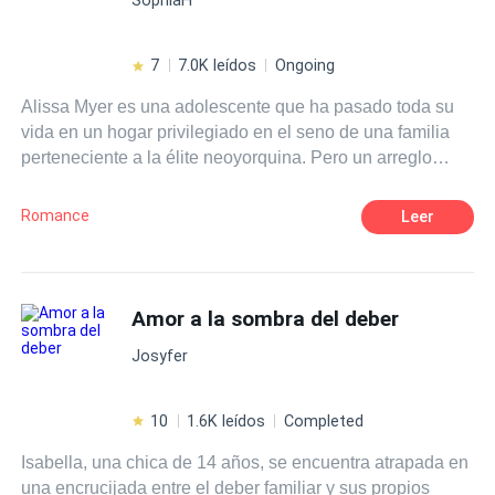
amor, se volverá un caos cuando tenga a dos hombres
cortejandola.
7
7.0K leídos
Ongoing
Alissa Myer es una adolescente que ha pasado toda su
vida en un hogar privilegiado en el seno de una familia
perteneciente a la élite neoyorquina. Pero un arreglo
familiar la lleva a una tormentosa relación amorosa con
un hombre dieciséis años mayor que ella, el cual resulta
Romance
Leer
ser encantador a primera vista pero dejara a Alissa en un
estado de auto exigencia insana. Esta relación y el
mundo del modelaje en que se va adentrando la
absorben por completo, la presión de su controladora
Amor a la sombra del deber
familia y la rivalidad que desarrolla con sus iguales
Josyfer
afectaran terriblemente a la niña, llevándola por un
camino oscuro, lleno de desolación y tragedia, pero
puede que la luz al final del camino este con el retorno de
10
1.6K leídos
Completed
un viejo amor y un viejo amigo en la misma persona
Isabella, una chica de 14 años, se encuentra atrapada en
¿Alissa caerá por el acantilado o seguirá escuchando
una encrucijada entre el deber familiar y sus propios
canciones de cuna que fueron escritas especialmente