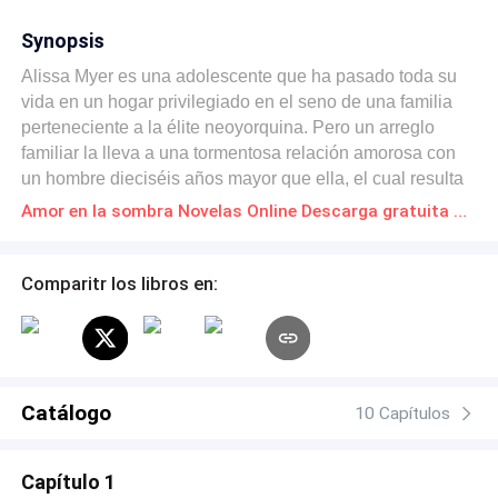
Synopsis
Alissa Myer es una adolescente que ha pasado toda su
vida en un hogar privilegiado en el seno de una familia
perteneciente a la élite neoyorquina. Pero un arreglo
familiar la lleva a una tormentosa relación amorosa con
un hombre dieciséis años mayor que ella, el cual resulta
ser encantador a primera vista pero dejara a Alissa en un
Amor en la sombra Novelas Online Descarga gratuita de PDF
estado de auto exigencia insana. Esta relación y el
mundo del modelaje en que se va adentrando la
absorben por completo, la presión de su controladora
Comparitr los libros en:
familia y la rivalidad que desarrolla con sus iguales
afectaran terriblemente a la niña, llevándola por un
camino oscuro, lleno de desolación y tragedia, pero
puede que la luz al final del camino este con el retorno de
un viejo amor y un viejo amigo en la misma persona
Catálogo
10 Capítulos
¿Alissa caerá por el acantilado o seguirá escuchando
canciones de cuna que fueron escritas especialmente
Capítulo 1
para ella?