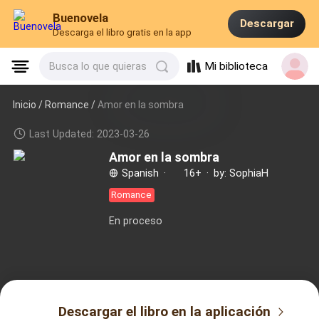
Buenovela
Descargar
Descarga el libro gratis en la app
Mi biblioteca
Busca lo que quieras
Inicio /
Romance
/
Amor en la sombra
Last Updated: 2023-03-26
Amor en la sombra
Spanish
·
16+
·
by: SophiaH
Romance
En proceso
Descargar el libro en la aplicación