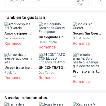
2023-03-15 11:58:30
0
2023-
renacimiento. El último Medici que queda es un
escritor y vive en Milán. Mi mamá es de Trentino-Alto
Adige, una de las veinte regiones de Italia. Ella se crio
También te gustarán
en el viñedo de mis abuelos, cuando se volvió adulta
heredó el negocio y ahora es dueña de una marca de
Amor después del Divorcio
Socios Sin Querer
vinos más o menos grande con sedes en Italia y los
Un Segundo Comienzo Con Mi Ex-esposo
Yuna Izquierdo
S. Dal Santo
Estados Unidos. Eso más su casamiento con mi
Dalia Herrera
Romance
Romance
Romance
padre le permitió pertenecer a la elite de Nueva York.
Mi padre es guapo, simpático, bastante
carismático, sociable, sumamente extrovertido. Una
Un contrato inesperado con mi jefe
UN CONTRATO CON EL CEO. Engaños de Amor
persona más racional que emocional, observador,
Prometo amarte. Solo hasta que tenga que decirte adiós
Paola Yu
Day Torres
Alut
analítico, crítico, y muy asertivo a la hora de exponer
Romance
Romance
Romance
sus ideas. Según la metodología de evaluación de
personalidad de Myers-Briggs “MBTI”, el tipo de
personalidad de él es ESTJ (Ejecutivo). No creo que
Novelas relacionadas
exista mejor manera de describirlo a él.