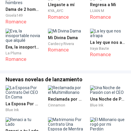
Llegaste a mí
Regresa a Mi
Se dedicaba a la política, pero trataba cada
Dama de 2 hombres
KYA_AYC
LUAN M
Gisela149
Romance
Romance
aspecto de su vida como bienes, no importaba que.
Romance
Amor, familia, amigos, colegas, creencias, valores. Él
se aseguraba de que todo lo que estuviese en su vida
Mi Divina Dama
le trajera consigo un beneficio para él, obviamente
La ley que nos atrapa
Cardecy Rivera
Eva, la insoportable novia que alquilé
monetario. Mi padre nos enseñó que el dinero te hace
Iraya Baute
Romance
La Pluma
Romance
invencible, poderoso, intocable. Y su secreto para
Romance
hacer dinero fue estando en los círculos sociales
indicados, susurrando en los oídos de gente más
poderosa y ayudándolas a decidir el curso de la
Nuevas novelas de lanzamiento
sociedad básicamente.
Reclamada por el Multimillonario
Una Noche de Pasión con el CEO
Mi señor progenitor, Alexey Myer, es nada más y
La Esposa Por Contrato Del CEO En Coma
Cinnamon
Blue Ink
nada menos que el dueño de la consultoría política
Blue Ink
más importante de los últimos años, La “Myer & Myer
Company”. La compañía de mi padre es contratada
por magnates políticos para que dirijan sus
Renaci a tu Lado