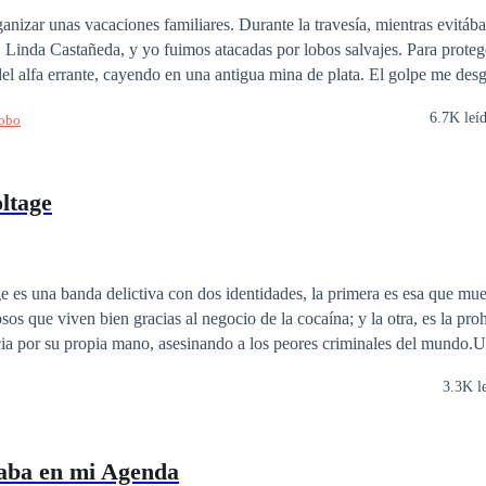
nizar unas vacaciones familiares. Durante la travesía, mientras evitá
astañeda, y yo fuimos atacadas por lobos salvajes. Para protegerla, me interpuse
 del alfa errante, cayendo en una antigua mina de plata. El golpe me desg
ierna derecha quedó incrustada con fragmentos de plata. El veneno ard
6.7K leí
Lobo
madre, la curandera principal
 todos los sanadores... pero no para mí, sino para Linda. Rápidamente, 
e los rasguños superficiales que tenía. Llorando, le rogué: —Mamá… el
ltage
do más… Pero ella volteó, furiosa, gritando con desprecio: —
con tu hermana en este momento!? ¡¿No entiendes que casi le desgarran
 en esta manada para una loba tan cruel como tú! Y en ese instante… escuché el
on esto, caí rendida en el viento helado, y ya no volví a
 es una banda delictiva con dos identidades, la primera es esa que mue
sos que viven bien gracias al negocio de la cocaína; y la otra, es la pro
cia por su propia mano, asesinando a los peores criminales del mundo.
V, una donde correrán sangre y lágrimas, y pasará muchísimo tiempo mi
3.3K l
taba en mi Agenda