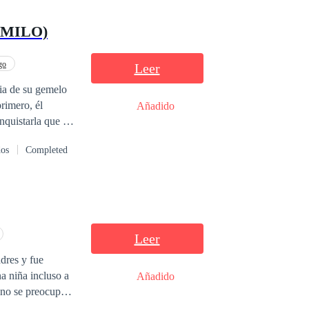
AMILO)
go
Leer
via de su gemelo
rimero, él
Añadido
nquistarla que se
nía veinte años y
dos
Completed
debía esperar
as al pie de la
as fuerzas
 verdad no
 podía ir en
Leer
reservados.
adres y fue
ón sin la
a niña incluso a
Añadido
s, si encuentra