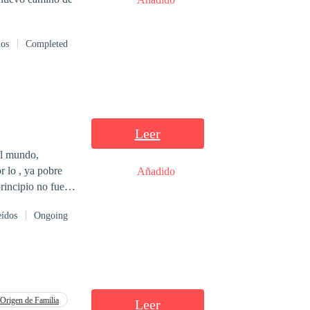
dos
Completed
Leer
 ya pobre
Añadido
eídos
Ongoing
uniendo a los
Origen de Familia
Leer