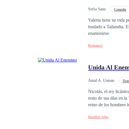
Sofia Sanz
Comedia
Matrimonio por Contrat
Valeria tiene su vida 
traslado a Tailandia. E
enamorarse.
Romance
Unida Al Enem
Amal A. Usman
Dra
Perdón
Venganz
Nicolás, el rey licántr
resto de sus días en la
reino de los hombres l
cualquiera, sino la pri
Hombre lobo
de Amelia estaba lejos
diferente. Ser la únic