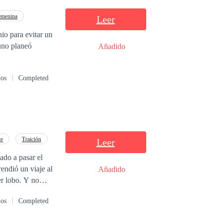
menina
Leer
io para evitar un
guno planeó
Añadido
dos
Completed
te
Traición
Leer
ado a pasar el
rendió un viaje al
Añadido
er lobo. Y no
s real, la vida
dos
Completed
a, haciéndola
 vida,