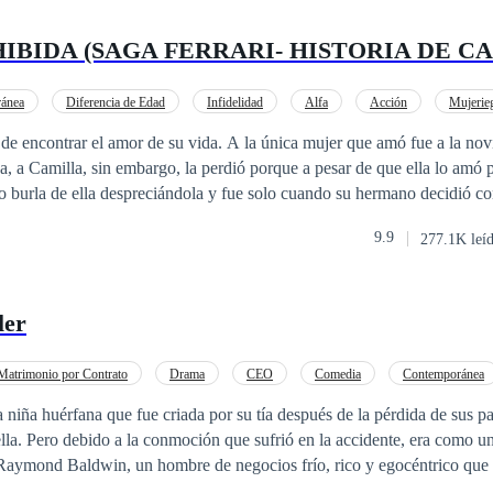
IBIDA (SAGA FERRARI- HISTORIA DE C
ánea
Diferencia de Edad
Infidelidad
Alfa
Acción
Mujerie
as
CEO
Romance oscuro
 de encontrar el amor de su vida. A la única mujer que amó fue a la no
a, a Camilla, sin embargo, la perdió porque a pesar de que ella lo amó p
 burla de ella despreciándola y fue solo cuando su hermano decidió co
, pero fue demasiado tarde.Siempre chisteaba con su hermano cuando te
9.9
277.1K leí
 que tal vez la mujer de su vida no había nacido o aún era muy joven y 
onocerla, sin embargo, nunca se imaginó que la vida tomaría sus palabr
 sus treinta nueve años estaba completamente enamorado de
ler
, quien para colmo era la hija de su mejor amiga y de un ex policía de l
como si eso no era suficiente, todos lo veían como si él fuese un tío. En
a echado una maldición en su vida para que nunca fuese feliz ¿Será que
Matrimonio por Contrato
Drama
CEO
Comedia
Contemporánea
 amor o simplemente no había nacido para ser feliz?Todos los derechos 
Mujeriego
 niña huérfana que fue criada por su tía después de la pérdida de sus p
ión total o parcial de la presente obra por cualquier medio o su adaptaci
a. Pero debido a la conmoción que sufrió en la accidente, era como un
número 2009215402478. Esta novela es
ción, por lo cual es ficción, no está basado en hechos ni personas reale