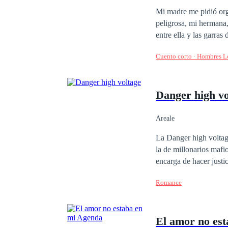
Mi madre me pidió orga
peligrosa, mi hermana, Linda C
entre ella y las garras
hasta el hueso, y mi p
Cuento corto · Hombres 
consumirnos a mi loba y a mí. Mi loba aullaba de dolor. Se estaba muriendo. Mi 
de la manada, reunió a
comenzaron a revisar cada uno d
Danger high vo
veneno ya casi alcanza mi corazón… no pue
¿¡Sigues compitiendo 
garra plateada?! ¡No hay lugar
Areale
último suspiro de mi loba, despidiéndose de mí. C
La Danger high voltage
despertar.
la de millonarios mafio
encarga de hacer justi
presentará para la DH
Romance
cumplirla.
El amor no es