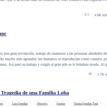
9.3
4.0K leí
mor
bajo de enamorar a las personas alrededor del mundo,
lto mucho más agotador; los humanos se reproducían como conejos, por lo ,
da. Al principio no fue
fue
10
2.7K l
 desde entonces, ellos viven entre las personas sin ser vistos u oídos, 
res viven con un único sentimiento: la felicidad al ver
 Tragedia de una Familia Loba
 nada del mundo deben
rte
Lazo Familiar
Obsesivo
Egoísta
Drama Familiar Total