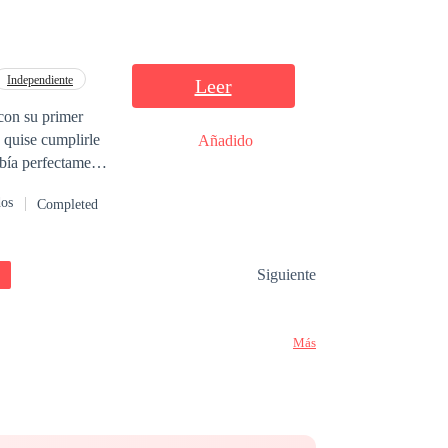
pente, Amelia se
 cometió.
Independiente
Leer
con su primer
Añadido
o el vínculo del
dos
Completed
, ni
Siguiente
Más