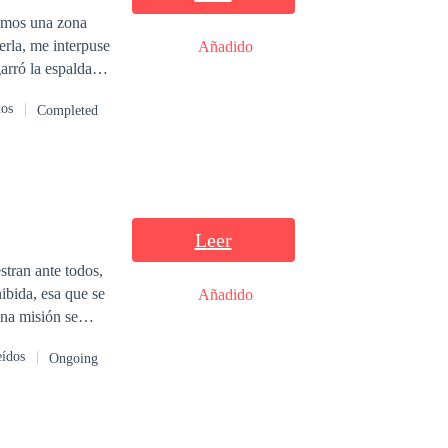
bamos una zona
Añadido
arró la espalda
iente empezó a
dos
Completed
la rodearon y
 la cara con una
Leer
stran ante todos,
hibida, esa que se
Añadido
Una misión se
entras intentan
eídos
Ongoing