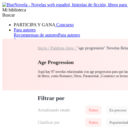
Mi biblioteca
Buscar
PARTICIPA Y GANA
Concurso
Para autores
Recompensas de autores
Para autores
Ranking
Navegar
Inicio /
Palabras clave /
"age progression" Novelas Rela
Novelas
Cuentos Cortos
Todos
Romance
Hombre lobo
Mafia
Sistema
Fantasía
Urbano
LG
Age Progression
Aquí hay 97 novelas relacionadas con age progression para que las 
de libros, como Romance, Otros, Paranormal. ¡Comience s
Filtrar por
Actualizando estado
Todos
En proceso
Clasificar por
Todos
Popularida