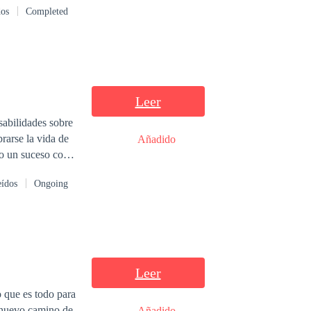
dos
Completed
 novio frío y distante?
Leer
sabilidades sobre
arse la vida de
Añadido
ro un suceso con
te decidirá
eídos
Ongoing
enor del dueño va
 romance lleno de
Leer
 que es todo para
Añadido