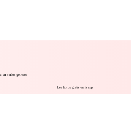
 Romance
Sci-Fi
Guerra
Otros
ar en varios géneros
!
Lee libros gratis en la app