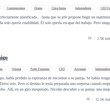
Contemporánea
Drama
Chica buena
Independiente
CEO Fe
o
Verdad Oculta
De Débil a Fuerte
perfectamente planificada… hasta que su jefe propone fingir un matrimon
lla solo quería estabilidad. Él solo quería escapar del trabajo. Pero nin
10
2.3K leí
igo
ma
Oriental
Poder Femenino
CEO
Arrogante
Independien
a
opo, había perdido la esperanza de encontrar a su pareja. Se había resign
 Tierra solo. Pero el destino le tenía preparada una sorpresa cuando emp
obo. Allí, en un giro inesperado, Nicolás descubre a su pareja: una muj
ncesa Amelia Anderson, hija del asesino de su padre. A pesar de su estatu
10
32.5K leí
 de ser un cuento de hadas. Un aspecto único de su identidad la marcab
a entre sus iguales sin pareja solo aumentaba su sensación de soledad. Su