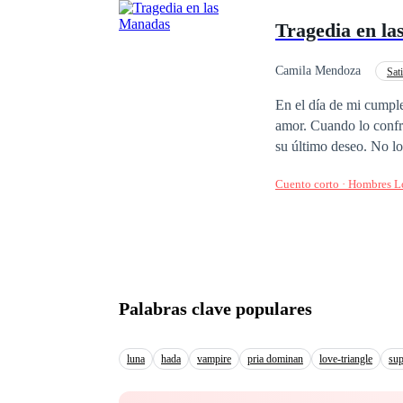
aparentemente monóton
Tragedia en l
ve arrojada a una rea
Camila Mendoza
Sat
Origen de Familia
En el día de mi cumple
amor. Cuando lo confronté, él simplemente dijo: —Victoria fue envenenada con acónito. Solo quise cumplirle
su último deseo. No lo entie
que, para salvarle la 
Cuento corto · Hombres 
alma entre compañeros y 
hice escándalo. Solo pedí una
casa. Le dejé a Daniel una carta 
que siempre me había
Palabras clave populares
luna
hada
vampire
pria dominan
love-triangle
sup