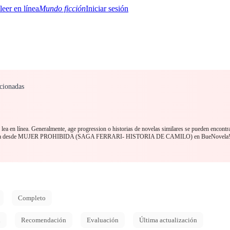
Mundo ficción
Iniciar sesión
cionadas
BTQ+
YA/TEEN
Paranormal
Misterio/Thriller
Oriental
Juegos
Historia
MM
lea en línea. Generalmente, age progression o historias de novelas similares se pueden encontr
u lectura desde MUJER PROHIBIDA (SAGA FERRARI- HISTORIA DE CAMILO) en BueNovela
Completo
d
Recomendación
Evaluación
Última actualización