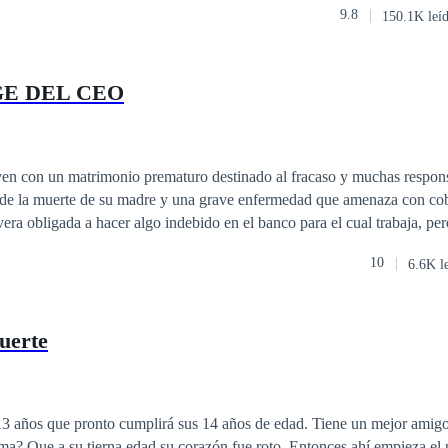
 caso de la vida real es pura coincidencia.
9.8
150.1K leí
naria a menos que encontrara una novia. Raymond decidío alquilar una Novia
por un año para ganárselos. ¿Qué pasará cuando una novia linda e infantil se case con un
E DEL CEO
ven con un matrimonio prematuro destinado al fracaso y muchas respon
de la muerte de su madre y una grave enfermedad que amenaza con cobr
ra obligada a hacer algo indebido en el banco para el cual trabaja, pe
levara a ser descubierta por uno de sus jefes y contra todo pronostico es
10
6.6K l
 que ella no cuenta es que sera por un costo muy alto, ya que el hijo m
io chantaje cada vez mas grande hasta llegar a sumergirse en un turbio
uerte
3 años que pronto cumplirá sus 14 años de edad. Tiene un mejor amigo
 tierna edad su corazón fue roto. Entonces ahí empieza el nuevo camino de