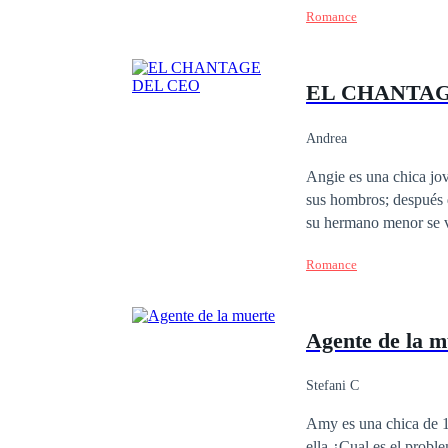
alguna similitud con un
Romance
entregarle su empresa multimillo
EL CHANTAG
Andrea
Angie es una chica jo
sus hombros; después 
su hermano menor se ve
el cual no contaba la l
Romance
encubrirla pero con lo
a envolverla en un suc
celos y de intrigas
Agente de la m
Stefani C
Amy es una chica de 1
ella ¿Cual es el problema? Que a su