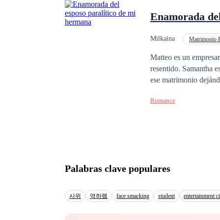
Enamorada del
Milkaina
Matrimonio 
Triángulo Amoroso
Matteo es un empresari
resentido. Samantha estuvo a punto de casarse con el hermano de Matteo, al comprobar su traición, huye de
ese matrimonio dejándolo plantado. Años después se ve presionada
manipula para que cui
Romance
paralítico y arrogante.
considera falsa y trai
pesar de la hostilidad
hacia Matteo mientras 
dejarlo plantado. ¿Pod
encontrar el amor bajo
Palabras clave populares
사위
역하렘
face smacking
student
entertainment ci