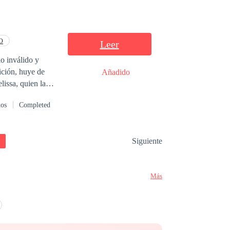
O
Leer
lo inválido y
Añadido
, un hombre
dos
Completed
 el accidente y la
on los demás A
acción prohibida
Siguiente
 vengarse por
a? ¿Será posible
Más