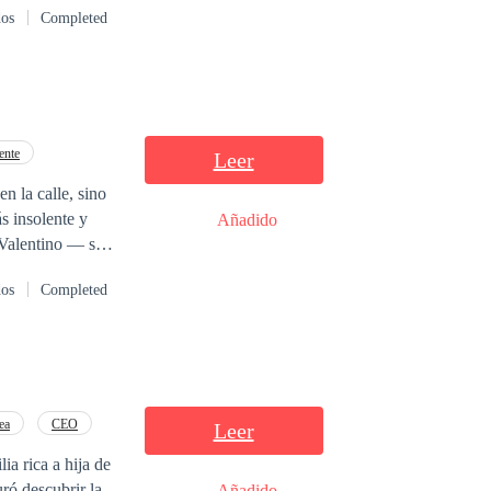
dos
Completed
cionando con su
todo lo que le
on Lucien, un
asarte con él por
ue hacer esto
ien Gray! Aria
ente
Leer
é tipo de demonio Lucien Gray, tiene que aceptarlo.
n la calle, sino
s insolente y
Añadido
esorbitante la
dos
Completed
, a
re amargado y
s ¿podrá el amor
ea
CEO
Leer
ia rica a hija de
ró descubrir la
Añadido