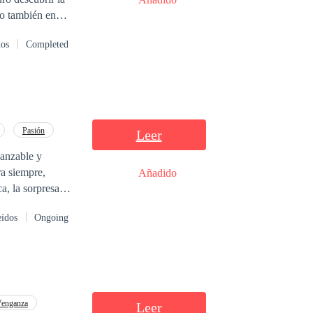
ro también en
cidente
dos
Completed
a hacerse de la
 enemigo? —
Pasión
Leer
canzable y
a siempre,
Añadido
a, la sorpresa
eídos
Ongoing
enganza
Leer