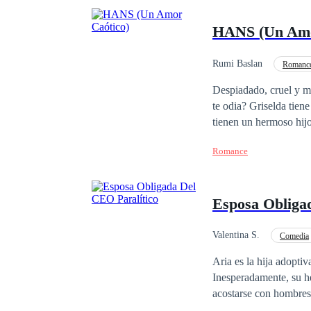
HANS (Un Amo
Rumi Baslan
Romance
Millonario Instantáneo
Despiadado, cruel y manipulador ¿qué pasa cuando estás casada con el hombre más codiciado del momento, y
te odia? Griselda tiene todo en la vida, a sus 23 años está casada con Dylan Hans; cantante pop del momento,
tienen un hermoso hijo
un mujeriego, le es inf
Romance
suburbios más peligros
su culpa, tachándola de cazafortunas. Sin embargo, todo da un gir
cinco tipos la abordan
Esposa Obliga
Green, que su hijo es
y resignada, proponién
entero a su lado, vivi
Valentina S.
Comedia
Venganza
Matrim
Aria es la hija adoptiv
Inesperadamente, su h
acostarse con hombres.
pueden humillar y malt