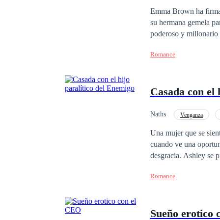
Infidelidad
Emma Brown ha firmado
su hermana gemela par
poderoso y millonario
razones por las cuales
Romance
hermoso que jamás antes haya visto. Dante Morgan es un hombre r
aun es un misterio, y 
para obtener su herenc
Casada con el 
impostora como su mujer y la ha d
venganzas están en el 
Celos, dolor y traicio
Naths
Venganza
esposa falsa, un matr
POV en primera person
Una mujer que se sient
¿El amor surgirá en medio
cuando ve una oportun
contrato con el paralí
desgracia. Ashley se p
una mujer eternamente 
el mundo acabe con su propia vid
Romance
de su enemigo, entendi
dos hombres; su odio es 
amor curar a esa mujer llena de amargura? ¿Sera cuyo pla
Sueño erotico 
secretos que esconde 