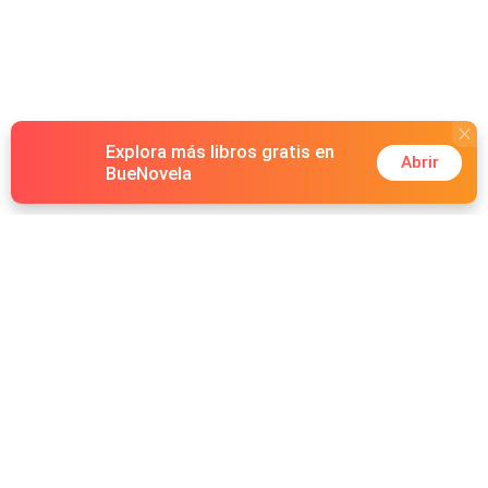
Explora más libros gratis en
Abrir
BueNovela
Hot Genres
Romance
Recursos
Hombre lobo
Palabras clave
Redes Sociales
Mafia
Búsquedas calientes