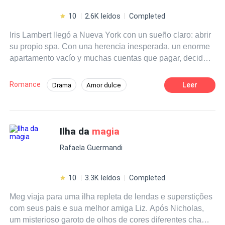
10
2.6K leídos
Completed
Iris Lambert llegó a Nueva York con un sueño claro: abrir
su propio spa. Con una herencia inesperada, un enorme
apartamento vacío y muchas cuentas que pagar, decide
rentar una habitación. Lo que no esperaba era que su
nuevo inquilino fuera Hugo Barnard, un oncólogo
Romance
Leer
Drama
Amor dulce
brillante y reservado que parece tan fuera de lugar en su
Pasión
Doctor
Chica buena
vida como en la caótica ciudad.Hugo busca algo sencillo:
un lugar donde desconectarse del agotador ritmo de su
Amor a Primera Vista
De Débil a Fuerte
trabajo y la presión de su familia. Pero convivir con Iris,
Ilha da
magia
con su energía imparable, su risa contagiosa y su
Rafaela Guermandi
capacidad para meterse bajo su piel, está lejos de ser
sencillo. Hugo no esperaba terminar compartiendo casa
con alguien tan colorida y desbordante de energía como
10
3.3K leídos
Completed
Iris, mientras que ella no sabe cómo manejar a este
Meg viaja para uma ilha repleta de lendas e superstições
hombre enigmático y de mirada intensa.Mientras los días
com seus pais e sua melhor amiga Liz. Após Nicholas,
en el 823 pasan entre momentos incómodos, pequeños
um misterioso garoto de olhos de cores diferentes chamar
actos de complicidad y miradas que dicen más de lo que