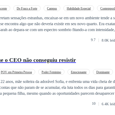
ade completamente diferente da garota que foi embora. Linda, elegante 
scente
De Fraco a Forte
Campus
Habilidade Especial
Contempor
unca mais entregar a ninguém o poder de destruí-la daquele jeito outra vez. Ag
Drama
etam sensações estranhas, encaixar-se em um novo ambiente tende a ser
simples… se Noah Delacroix não existisse. Melhor
se encontra algo que não deveria existir em seu novo quarto. Era exata
nho principal da cerimônia e irmão mais velho de Matteo, Noah é exata
arah ao depara-se com um espectro sombrio fitando-a com intensidade, 
ita: charmoso, inteligente, provocador e perigosamente acostumado a 
ica acaba por buscar respostas por conta própria. Porém, sua procura d
amente do jeito que ela
9.7
8.0K leí
ua vida pois, os segredos enterrados de toda aquela comunidade começa
passou anos tentando esconder. E então, no cenário mais improvável possível, o jogo ent
s podem ter muitos segredos sombrios...
ue o CEO não conseguiu resistir
POV em Primeira Pessoa
Poder Feminino
Emocionante
Dominante
Bilionário Instantâneo
Romance no Trabalho
Segunda Chance
2 anos, mãe solteira da adorável Sofia, e enfrenta uma vida cheia de d
ntas que não param de se acumular, ela luta todos os dias para garanti
ua pequena filha, mesmo quando as oportunidades parecem desaparecer 
 quando surge uma proposta inesperada: um emprego como assistente 
10
6.4K leí
iadas de Nova York. Elena vê nisso uma chance de recomeçar e de dar e
que Elena não esperava era que seu novo chefe fosse Adrian Miller, um