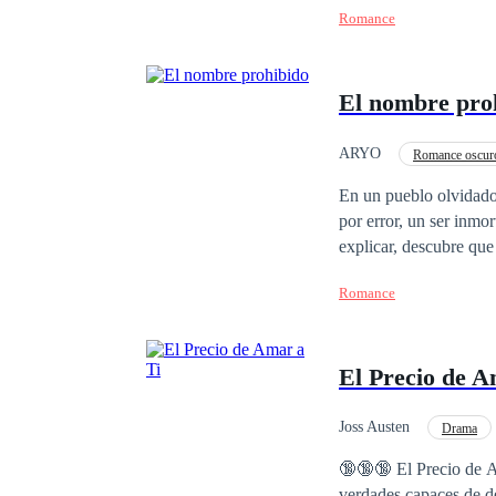
Romance
verdad sale a la luz, s
profesional se vuelve 
veces no nos enamoramo
El nombre pro
quiénes somos… y cuá
ARYO
Romance oscur
Superpoder
Relac
En un pueblo olvidado
por error, un ser inmo
explicar, descubre que
Romance
El Precio de A
Joss Austen
Drama
Amor Prohibido
🔞🔞🔞 El Precio de Amar a Ti Un amor prohibido que nace en medio del c
verdades capaces de d