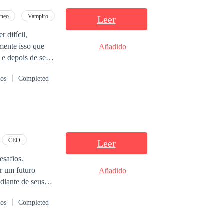
e impossível de
âneo
Vampiro
Leer
ora, ela
 difícil,
mente isso que
Añadido
mente o tipo de
e depois de ser
conseguir
esencadeará uma
dos
Completed
ram a vir à tona.
re eles começa.
CEO
Leer
esafios.
r um futuro
Añadido
diante de seus
em uma das
dos
Completed
stabilidade à sua
 homem de poder,