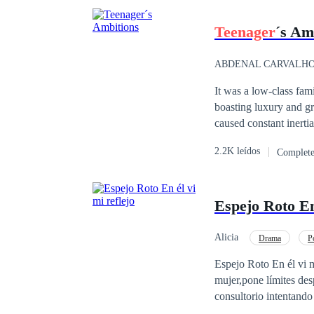
Teenager
´s Am
ABDENAL CARVALH
It was a low-class fami
boasting luxury and gr
caused constant inertia
completely embittered 
2.2K leídos
Complet
love, she saw this fee
rich young man was sim
heir to a great fortune
Espejo Roto En 
businessman with an im
Alicia
Drama
P
Chica buena
Espejo Roto En él vi mi reflejo Eva Beltrán se divorció para liberarse. 
mujer,pone límites des
consultorio intentando
es la misma que destr