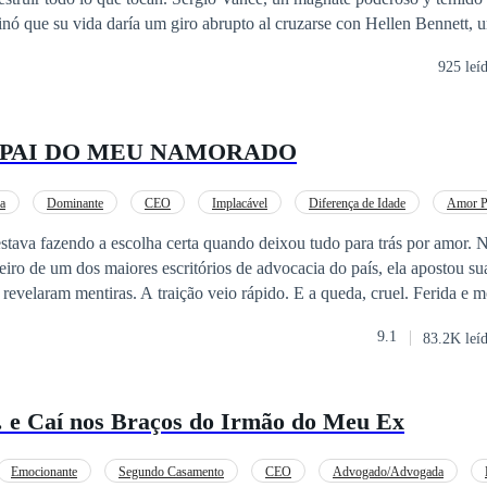
inó que su vida daría um giro abrupto al cruzarse con Hellen Bennett, u
lto. Clasificación y Advertencia de Contenido Como obra
925 leí
amente: · Temáticas adultas y potencialmente desencadenantes:
n psicológica, obsesión, personajes moralmente grises y violencia. · C
ráfico (palabrotas). · Relaciones de poder extremadamente desequilibra
 PAI DO MEU NAMORADO
a
Dominante
CEO
Implacável
Diferença de Idade
Amor P
Intenso
estava fazendo a escolha certa quando deixou tudo para trás por amor.
iro de um dos maiores escritórios de advocacia do país, ela apostou su
revelaram mentiras. A traição veio rápido. E a queda, cruel. Ferida e 
 passando uma noite com um homem misterioso, intenso e dominador, 
9.1
83.2K leí
 poderoso pai do homem que a havia destruído. O que deveria ser apena
traidor dela é o patriarca da família que pode
es julgadores, segredos, conflitos familiares e um amor que nasce onde
 e Caí nos Braços do Irmão do Meu Ex
ividida entre o medo de não ser aceita e a certeza de que nunca foi tão a
tar o próprio passado, um filho que o odeia e a decisão mais difícil de s
o império que construiu… Porque alguns amores não pedem permissão. Eles acontecem.
Emocionante
Segundo Casamento
CEO
Advogado/Advogada