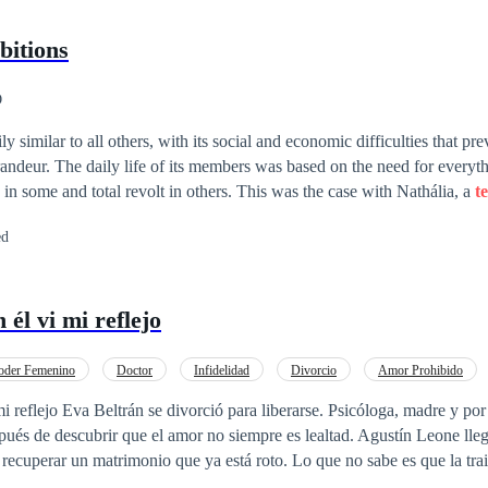
bitions
O
ly similar to all others, with its social and economic difficulties that pr
andeur. The daily life of its members was based on the need for everyt
 in some and total revolt in others. This was the case with Nathália, a
t
by the poverty that surrounded her on all sides. She was not born with 
ed
ling with contempt and made fun of seeing people in love. Their purpose
ply in order that they could get married and secure the future. After al
, he would become the owner of all the family's assets after his father's d
él vi mi reflejo
portant name in the business world. His ambition was limitless.
oder Femenino
Doctor
Infidelidad
Divorcio
Amor Prohibido
Psicóloga, madre y por último
pués de descubrir que el amor no siempre es lealtad. Agustín Leone lleg
 recuperar un matrimonio que ya está roto. Lo que no sabe es que la tra
uyó la vida de Eva… y que su hijo carga ese secreto desde hace un tie