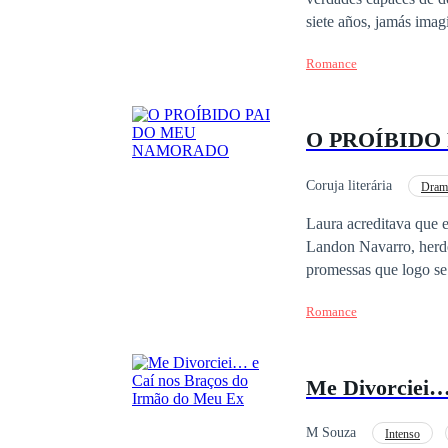
siete años, jamás imag
de alma luminosa y pasado dolorosamente ocu
Romance
deDark Romance, este libro contiene explícit
Secuestro, manipulació
explícito y lenguaje g
O PROÍBIDO
tóxicas.
Coruja literária
Dram
Erótico
18+
Laura acreditava que 
Landon Navarro, herde
promessas que logo se 
vingança, Laura acaba
Romance
era Vicent Navarro, o
transforma em um escândalo silencioso. O pai do namorado 
esmagá-la. Entre olhar
Me Divorciei…
existir, Laura se vê d
sua vez, precisa enfren
M Souza
Intenso