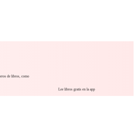
 Romance
Sci-Fi
Guerra
Otros
neros de libros, como
Lee libros gratis en la app