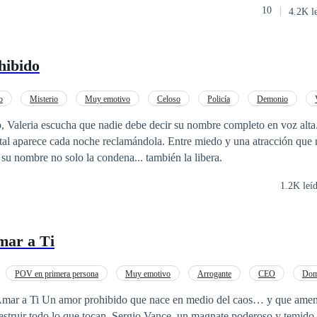
10
4.2K l
us historias se cruzan en un punto donde el amor aparece sin permiso y l
un límite imposible de ignorar. Porque no todos los amores están destina
s de alguien. A veces nos reflejamos en el otro. Algunos existen solo
hibido
nto cuesta verse en un Espejo Roto
o
Misterio
Muy emotivo
Celoso
Policía
Demonio
ión oculta
, Valeria escucha que nadie debe decir su nombre completo en voz alt
rtal aparece cada noche reclamándola. Entre miedo y una atracción que
 su nombre no solo la condena... también la libera.
1.2K leí
mar a Ti
POV en primera persona
Muy emotivo
Arrogante
CEO
Dom
Triángulo Amoroso
Dramático
aos… y que amenaza con revelar
estruir todo lo que tocan. Sergio Vance, un magnate poderoso y temido 