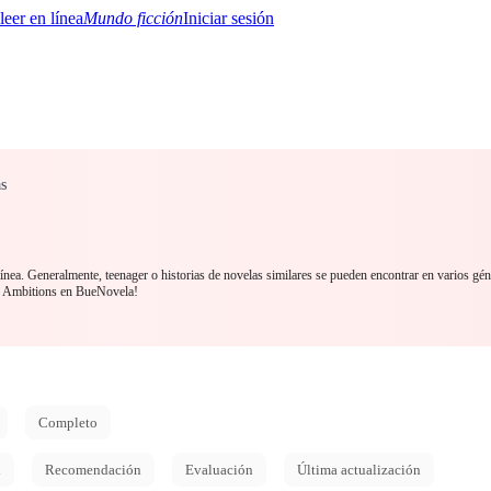
Mundo ficción
Iniciar sesión
as
BTQ+
YA/TEEN
Paranormal
Misterio/Thriller
Oriental
Juegos
Historia
MM
línea. Generalmente, teenager o historias de novelas similares se pueden encontrar en varios gé
´s Ambitions en BueNovela!
Completo
d
Recomendación
Evaluación
Última actualización