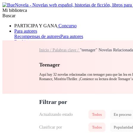
Mi biblioteca
Buscar
PARTICIPA Y GANA
Concurso
Para autores
Recompensas de autores
Para autores
Ranking
Navegar
Inicio /
Palabras clave /
"teenager" Novelas Relacionad
Novelas
Cuentos Cortos
Todos
Romance
Hombre lobo
Mafia
Sistema
Fantasía
Urbano
LG
Teenager
Aquí hay 32 novelas relacionadas con teenager para que las lea en 
Romance, Mistério/Thriller. ¡Comience su lectura desde Teenager
Filtrar por
Actualizando estado
Todos
En proceso
Clasificar por
Todos
Popularida