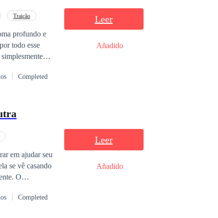
Traição
Leer
coma profundo e
por todo esse
Añadido
tual. Alejandro
dos
Completed
que sofreu o
contecido foram
o o
utra
isposto a fazer
lpa!
Leer
trar em ajudar seu
ela se vê casando
Añadido
ente. O
sandro, e, aos
dos
Completed
rna, abalando a