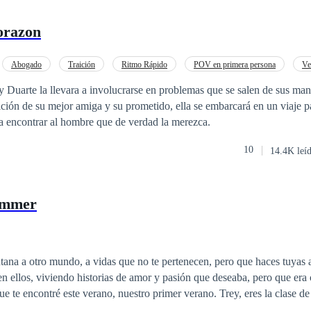
orazon
Abogado
Traición
Ritmo Rápido
POV en primera persona
Ve
media
Amor de casados
Duarte la llevara a involucrarse en problemas que se salen de sus man
aición de su mejor amiga y su prometido, ella se embarcará en un viaje p
ra encontrar al hombre que de verdad la merezca.
10
14.4K leí
ummer
tana a otro mundo, a vidas que no te pertenecen, pero que haces tuyas 
en ellos, viviendo historias de amor y pasión que deseaba, pero que era
tré este verano, nuestro primer verano. Trey, eres la clase de chico que no
 con el que fantaseo en los libros. Eres la clase de chico capaz de destr