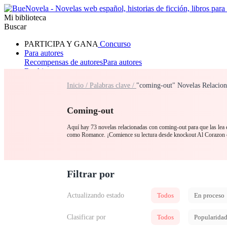
Mi biblioteca
Buscar
PARTICIPA Y GANA
Concurso
Para autores
Recompensas de autores
Para autores
Ranking
Navegar
Inicio /
Palabras clave /
"coming-out" Novelas Relacion
Novelas
Cuentos Cortos
Todos
Romance
Hombre lobo
Mafia
Sistema
Fantasía
Urbano
LG
Coming-out
Aquí hay 73 novelas relacionadas con coming-out para que las lea e
como Romance. ¡Comience su lectura desde knockout Al Corazon
Filtrar por
Actualizando estado
Todos
En proceso
Clasificar por
Todos
Popularida