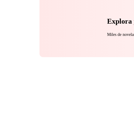
descobre estar grávi
quem ela era. Agora, 
Explora 
Miles de novela