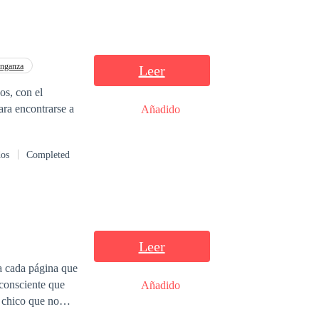
nganza
Leer
os, con el
ara encontrarse a
Añadido
dos
Completed
Leer
a cada página que
 consciente que
Añadido
uirme, de partir