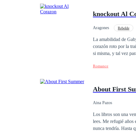
knockout Al C
Aragones
Rebelde
Independiente
Co
La amabilidad de Gaby 
corazón roto por la tr
si misma, y tal vez pa
Romance
About First S
Aina Pazos
Los libros son una ven
lees. Me refugié años 
nunca tendría. Hasta que te encon
quiero en mi vida, pero