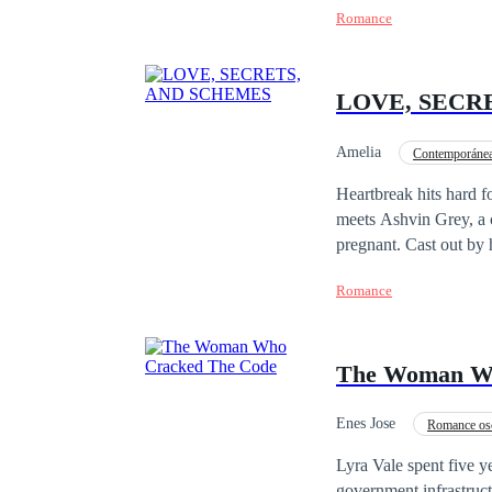
Romance
mi corazón en dos. Er
resistirme a entrar, a quer
destinada a vivir un se
LOVE, SECR
una historia como la de
Amelia
Contemporáne
Matrimonio por Contrat
Heartbreak hits hard f
meets Ashvin Grey, a c
pregnant. Cast out by 
years later, fate reun
Romance
the truth about their c
dangerous obsessions th
Liora and Ashvin must
The Woman Wh
Enes Jose
Romance os
Venganza
Bebé A
Lyra Vale spent five y
government infrastructu