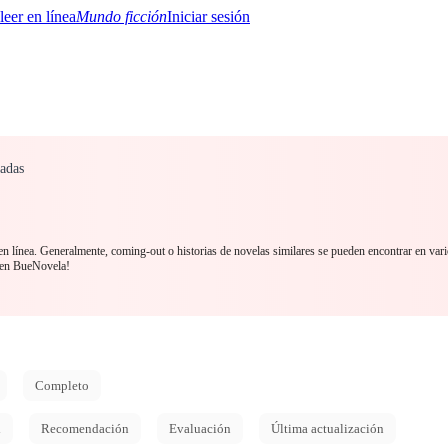
Mundo ficción
Iniciar sesión
adas
BTQ+
YA/TEEN
Paranormal
Misterio/Thriller
Oriental
Juegos
Historia
MM
n línea. Generalmente, coming-out o historias de novelas similares se pueden encontrar en vari
 en BueNovela!
Completo
d
Recomendación
Evaluación
Última actualización