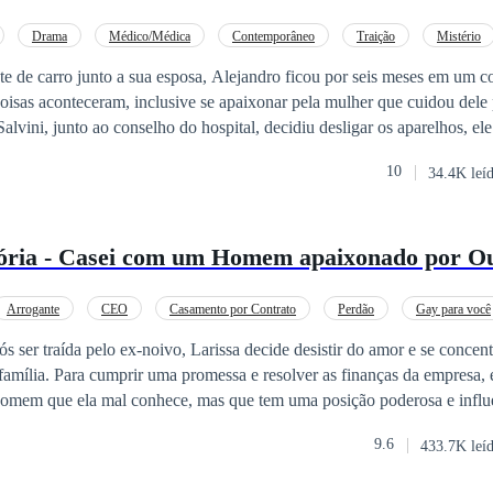
Drama
Médico/Médica
Contemporâneo
Traição
Mistério
e de carro junto a sua esposa, Alejandro ficou por seis meses em um 
oisas aconteceram, inclusive se apaixonar pela mulher que cuidou dele 
tamente, lúcido como se tivesse acabado de acordar em uma manhã habi
10
34.4K leí
olta, pois devido ao grande trauma na cabeça não se lembra do dia em 
a tivesse existido. Informações que para ele eram impossíveis de ter a
ceber a notícia de que sua esposa havia morrido no local do acidente. O desesper
sória - Casei com um Homem apaixonado por O
entia como se alguém tivesse roubado seis meses da sua vida e estava d
 quem foi o responsável, já que tinha certeza que não havia sido sua cu
Arrogante
CEO
Casamento por Contrato
Perdão
Gay para você
ós ser traída pelo ex-noivo, Larissa decide desistir do amor e se concen
amília. Para cumprir uma promessa e resolver as finanças da empresa, 
omem que ela mal conhece, mas que tem uma posição poderosa e influ
te pragmático e sem emoções, acaba revelando uma nova faceta de Ales
9.6
433.7K leí
apaixonando por ele, descobrindo um amor inesperado ao lado dele. No entanto, a
ida vira de cabeça para baixo quando um antigo amor de Alessandro reto