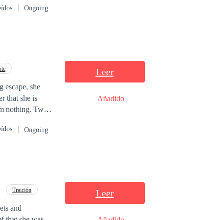
eídos
Ongoing
edo. No puedo
e que deba tener
os a los dos.
nte
Leer
g escape, she
r that she is
Añadido
rom nothing. Two
o know her. When
eídos
Ongoing
trayals, and
 and heartbreak,
Traición
Leer
kets and
ef that she was
Añadido