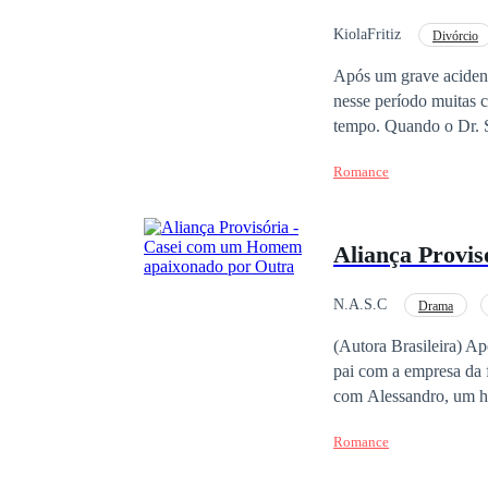
KiolaFritiz
Divórcio
Após um grave acident
nesse período muitas c
tempo. Quando o Dr. Salvini, junto ao conselho do hospital, decidiu desligar os aparelhos, ele simplesmente
abriu os olhos comple
Romance
estranhou tudo à sua v
acidente, como se nunc
contadas uma a uma até re
Aliança Provi
consumiu, porque ele s
de tudo para descobrir
N.A.S.C
Drama
(Autora Brasileira) Ap
pai com a empresa da f
com Alessandro, um h
casamento, inicialmen
Romance
poucos, Larissa se vê se 
estabilidade de sua v