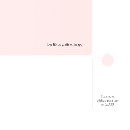
u sem saber
ssível de negar.
Lee libros gratis en la app
Escanea el
código para leer
en la APP