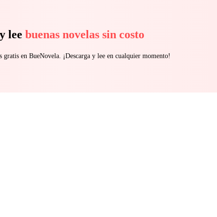
da… e acaba trabalhando como secretária do mesmo homem que a possui
o destino os une novamente — entre segredos, desejo e uma paixão impo
y lee
buenas novelas sin costo
s gratis en BueNovela. ¡Descarga y lee en cualquier momento!