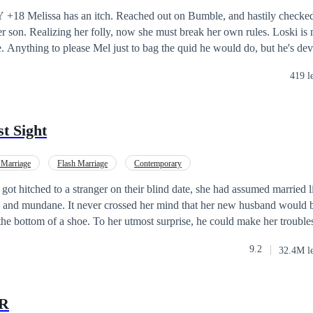
Erótico
Aventura de Una Noche
cked in with a partner
. Realizing her folly, now she must break her own rules. Loski is naive,
 Anything to please Mel just to bag the quid he would do, but he's dev
wakens a long-lost
419 l
 web of lust, love, and gains. Each has his
 Esther being athletic played her part in this coition, by
hm of his motion, slowly she pumped herself up and down as the lad ent
st Sight
t his face, as he f**ked
nipples, he continued with the bite while Esther responded by pushing he
 Marriage
Flash Marriage
Contemporary
 got hitched to a stranger on their blind date, she had assumed married 
e supernatural sex, teenage gangbang, sugar mommy and daddy debauch
l and mundane. It never crossed her mind that her new husband would b
the bottom of a shoe. To her utmost surprise, he could make her trouble
fix. Despite her questioning, her husband would always pass it off as l
9.2
32.4M l
terview with a local billionaire known for fussing over his wife. That
esemblance of the billionaire to her husband. The wife whom he was sh
!
R