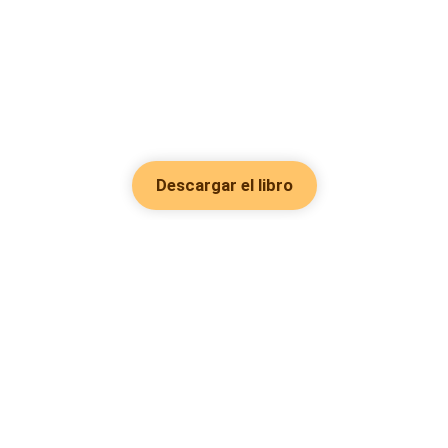
Descargar el libro
Hot Genres
Romance
Recursos
Hombre lobo
Palabras clave
Redes Sociales
Mafia