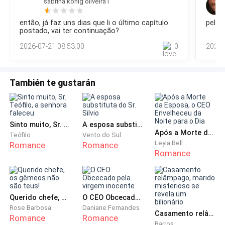
sabrina konig oliveira1
audiência. Um sorriso discreto surgiu em seus lábios.Ela
O tapa veio rápido, deixando um gosto metálico na
não precisou perguntar a si mesma se tudo aquilo havia
boca dela.
então, já faz uns dias que li o último capítulo
pelo q
realmente acontecido.A resposta estava dentro do próprio
postado, vai ter continuação?
peito.Davi agora era, diante da lei e da vida, filho de Arthur.E
Depois, a mão enorme dele apertou seu pescoço com
2026-07-21 08:53:00
0
2026-
aquela certeza fazia o mundo parecer um pouco mais
tanta força que pontos pretos surgiram na visão.
leve.Com cuidado para não
Foi ali, no instante em que o ar faltou, que o instinto
También te gustarán
falou mais alto.
A força que ela não sabia que tinha explodiu.
Sinto muito, Sr. Teófilo, a senhora faleceu
A esposa substituta do Sr. Silvio
Após a Morte da Esposa, o CEO Envelheceu da Noite para o Dia
Teófilo
Vento do Sul
Leyla Bell
Um empurrão, um tropeço dele, uma queda
Romance
Romance
Romance
desajeitada sobre a quina da mesa.
Helena não esperou para ver o que aconteceria
quando ele se levantasse.
Querido chefe, os gêmeos não são teus!
O CEO Obcecado pela virgem inocente
Rose Barbosa
Daniane Fernandes
Casamento relâmpago, marido misterioso se revela um bilionário
Romance
Romance
Pegou a mochila da escola.
Barros