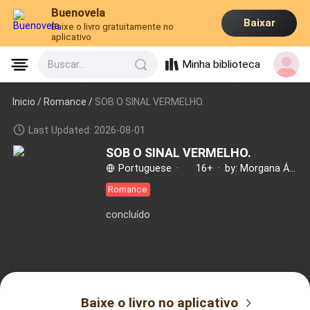
Buenovela
Baixar
Baixe o livro gratuitamente no
aplicativo
Minha biblioteca
Buscar...
Inicio /
Romance
/
SOB O SINAL VERMELHO.
Last Updated: 2026-08-01
SOB O SINAL VERMELHO.
Portuguese
·
16+
·
by: Morgana Ávalon
Romance
concluído
Baixe o livro no aplicativo