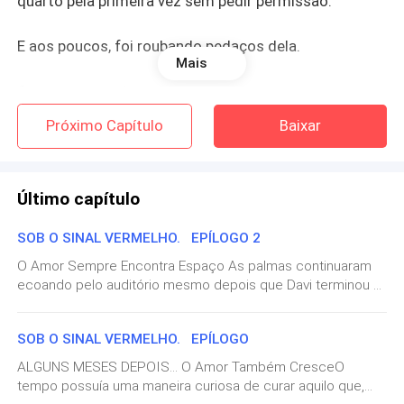
quarto pela primeira vez sem pedir permissão.
E aos poucos, foi roubando pedaços dela.
Mais
O toque agressivo.
Próximo Capítulo
Baixar
A voz carregada de insultos.
A promessa constante de que ninguém acreditaria
Último capítulo
nela se contasse algo.
SOB O SINAL VERMELHO. EPÍLOGO 2
Helena aprendeu a desaparecer por dentro.
O Amor Sempre Encontra Espaço As palmas continuaram
ecoando pelo auditório mesmo depois que Davi terminou a
Quando ele puxava seu cabelo, o couro cabeludo
leitura. Algumas pessoas enxugavam discretamente os
ardia.
olhos. Outras sorriam ao observar o menino correr pelo
SOB O SINAL VERMELHO. EPÍLOGO
palco assim que a professora autorizou as crianças a
voltarem para suas famílias. — Pai! Arthur mal teve tempo de
Quando apertava seus braços, roxos surgiam por
ALGUNS MESES DEPOIS... O Amor Também CresceO
abrir os braços. Davi lançou-se contra ele com toda a força,
dias.
tempo possuía uma maneira curiosa de curar aquilo que,
fazendo-o rir enquanto o erguia do chão. — Você gostou?