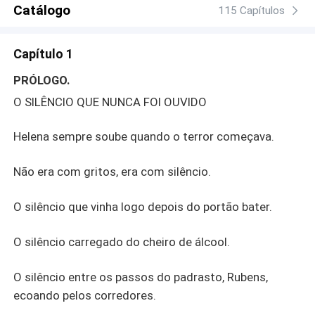
primeiros toques de afeto e a descoberta de sentimentos
Catálogo
115 Capítulos
intensos, Helena e Arthur se veem confrontando traumas
passados e desejos contidos. Mas nem todo perigo foi
Capítulo 1
deixado para trás: o padrasto de Helena retorna, trazendo
medo e ameaçando tudo o que eles construíram. “Sob o
PRÓLOGO.
Sinal Vermelho” uma história intensa de drama, romance
O SILÊNCIO QUE NUNCA FOI OUVIDO
e suspense, onde a coragem se mistura à ternura, os
laços se reinventam e o amor floresce mesmo nos
Helena sempre soube quando o terror começava.
lugares mais inesperados. Prepare-se para uma jornada
que vai partir seu coração e reacender sua esperança.
Não era com gritos, era com silêncio.
O silêncio que vinha logo depois do portão bater.
O silêncio carregado do cheiro de álcool.
O silêncio entre os passos do padrasto, Rubens,
ecoando pelos corredores.