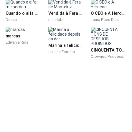
Passou fome.
Quando o alfa me perdeu
Vendida à Fera de Monteluz
O CEO e A Herdeira
Dessa
mahribbs
Laura Paes DIas
Aprendeu a desconfiar de todos.
Mas também aprendeu a sobreviver.
marcas
Edivânia Rios
Marina a felicidade depois da dor
Até o dia em que ouviu um choro fraco atrás de um
CINQUENTA TONS DE DESEJOS PROINIDOS
Juliana Ferreira
Crowned Princess.
container.
Helena sabia que era um choro de fome, ela
reconhecia o som porque o próprio estômago o fazia
todas as noites.
Quando empurrou o saco de lixo ao lado, encontrou
um menino.
Pequeno, sujo, tremendo.