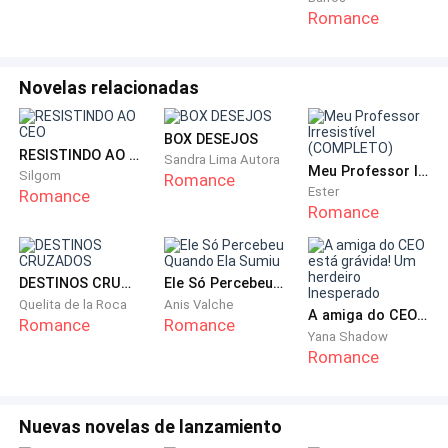
Romance
Enfiou dentro dela uma blusa, uma garrafa d’água e
algumas moedas que guardara em segredo.
Novelas relacionadas
E correu.
BOX DESEJOS
RESISTINDO AO CEO
Sandra Lima Autora
O vento frio cortou seu rosto quente de lágrimas.
Meu Professor Irresistível (COMPLETO)
Silgom
Romance
Ester
Romance
Romance
A rua escura parecia um novo universo.
Seu peito ardia, mas era o preço de respirar.
DESTINOS CRUZADOS
Ele Só Percebeu Quando Ela Sumiu
Quelita de la Roca
Anis Valche
A amiga do CEO está grávida! Um herdeiro Inesperado
Quando parou, ofegante, entendeu:
Romance
Romance
Yana Shadow
Romance
Qualquer lugar era melhor que voltar.
Ela dormiu em praças.
Nuevas novelas de lanzamiento