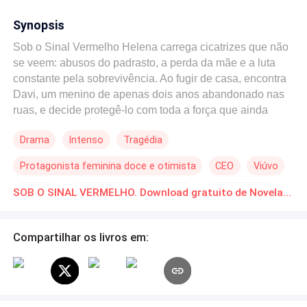
Synopsis
Sob o Sinal Vermelho Helena carrega cicatrizes que não
se veem: abusos do padrasto, a perda da mãe e a luta
constante pela sobrevivência. Ao fugir de casa, encontra
Davi, um menino de apenas dois anos abandonado nas
ruas, e decide protegê-lo com toda a força que ainda
resta em seu coração. Entre a escassez e a insegurança,
Drama
Intenso
Tragédia
nasce entre eles um vínculo improvável, feito de cuidado,
carinho e coragem silenciosa. Arthur é um empresário
Protagonista feminina doce e otimista
CEO
Viúvo
viúvo, dono de uma vida confortável mas
emocionalmente vazia. Incapaz de se conectar com o
Traição
Casamento por Contrato
Renascimento
SOB O SINAL VERMELHO. Download gratuito de Novelas Online em PDF
filho bebê, Lucca, ele observa Helena e Davi diariamente
no semáforo. Fascinado pela força e ternura dela, sente
algo que jamais imaginou: atração, respeito e uma
Compartilhar os livros em:
esperança que há muito estava adormecida. Quando
oferece a Helena a chance de cuidar de Lucca, nenhum
deles imagina que o destino estava prestes a unir seus
mundos de forma irrevogável. Entre sussurros de medo,