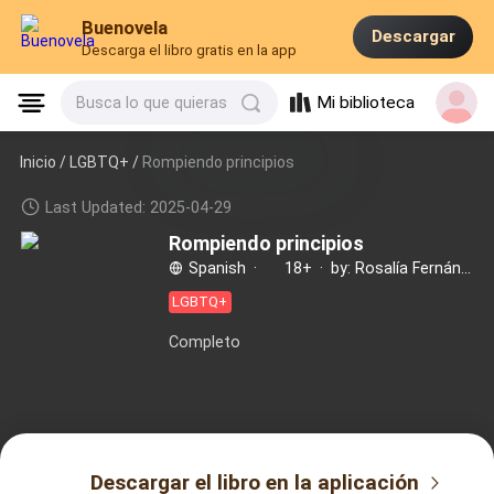
Buenovela
Descargar
Descarga el libro gratis en la app
Mi biblioteca
Busca lo que quieras
Inicio /
LGBTQ+
/
Rompiendo principios
Last Updated: 2025-04-29
Rompiendo principios
Spanish
·
18+
·
by: Rosalía Fernández de Córdova
LGBTQ+
Completo
Descargar el libro en la aplicación