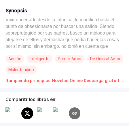
Synopsis
Vivir encerrado desde la infancia, lo mortificó hasta el
punto de obsesionarse por buscar una salida. Siendo
sobreprotegido por sus padres, buscó un método para
alejarse de ellos y demostrar que podía hacer las cosas
por sí mismo; sin embargo, no tomó en cuenta que
alguien más no quisiera cooperar para obtener su
Acción
Inteligente
Primer Amor
De Odio al Amor
libertad, destruyendo todo lo que pudo conseguir e
impidiendo terminar su plan. Mantente sobre la línea de
Malentendido
la moral…
Rompiendo principios Novelas Online Descarga gratuita de PDF
Comparitr los libros en: