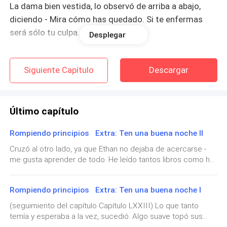
La dama bien vestida, lo observó de arriba a abajo,
diciendo - Mira cómo has quedado. Si te enfermas
será sólo tu culpa.
Desplegar
Teo sonrió - No pasa nada. Hace mucho tiempo que
Siguiente Capítulo
Descargar
no me enfermo - salió de la tierra del patio, pisando el
piso rústico del pórtico en uno de los extremos de la
casa. El techo sobresaliente, cubrió su cabeza - ¿qué
Último capítulo
ha dicho papá? - se paró junto a ella. En ese momento
había dejado de ser un chico pequeño, para
Rompiendo principios Extra: Ten una buena noche II
convertirse en un hombre de gran altura,
Cruzó al otro lado, ya que Ethan no dejaba de acercarse -
sobrepasando a su madre por bastante.
me gusta aprender de todo. He leído tantos libros como he
podido. -Me he dado cuenta - Ethan cruzó el agua, sin darle
La señora sacó todo el aire por la boca, suspirando -
tiempo para seguir huyendo - tienes una gran colección de
Está muy enojado. Creo que esta vez si te has pasado
Rompiendo principios Extra: Ten una buena noche I
libros. Teo sintió que su mano era agarrada, impidiendo toda
con tu rabieta.
posibilidad de alejarse. Por ser más grande, el agua cubría
(seguimiento del capítulo Capítulo LXXIII) Lo que tanto
más abajo del pecho de Ethan, a diferencia de Teo - Sí, has
temía y esperaba a la vez, sucedió. Algo suave topó sus
visto… - abrió los ojos cuando otra mano le tocó un costado