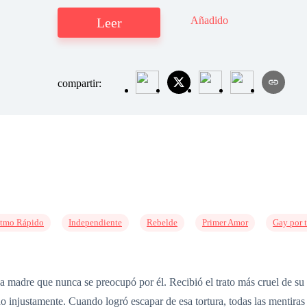
Añadido
Leer
compartir:
tmo Rápido
Independiente
Rebelde
Primer Amor
Gay por t
 madre que nunca se preocupó por él. Recibió el trato más cruel de su 
do injustamente. Cuando logró escapar de esa tortura, todas las mentira