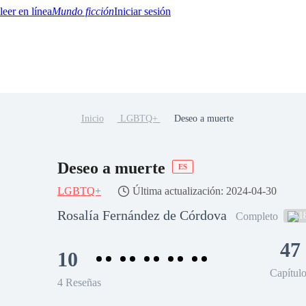
Mundo ficción
Iniciar sesión
Inicio
LGBTQ+
Deseo a muerte
BTQ+
YA/TEEN
Paranormal
Misterio/Thriller
Oriental
Juegos
Historia
MM
Deseo a muerte
ES
LGBTQ+
Última actualización: 2024-04-30
Rosalía Fernández de Córdova
1
Completo
47
10
Capítul
4 Reseñas