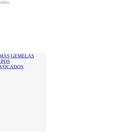
eídos
lpe tras otro la mano de Luxion fue sujetada, su