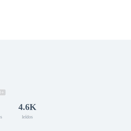
 Romance
Sci-Fi
Guerra
Otros
8
4.6K
os
leídos