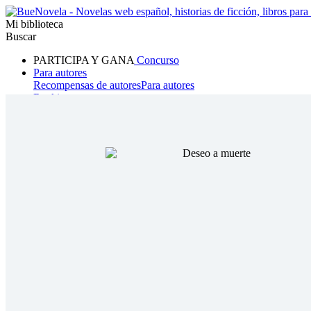
Mi biblioteca
Buscar
PARTICIPA Y GANA
Concurso
Para autores
Recompensas de autores
Para autores
Ranking
Navegar
Novelas
Cuentos Cortos
Todos
Romance
Hombre lobo
Mafia
Sistema
Fantasía
Urbano
LG