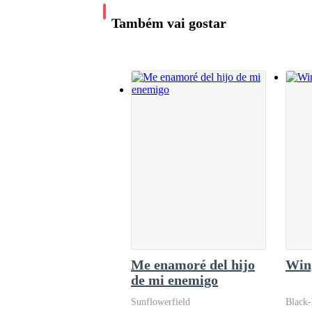
manos en el pecho de Kale, lo empuj&oac
Minutos después, terminando de comer. Satisfech
Também vai gostar
dormir, mientras caminaba tranquilamente. La vi
Repentinamente, Escuchó una fuerte voz detrás 
-¡Luxion!. - la voz grave lo asustó.
Se dio vuelta rápidamente con el corazón palpit
por indignación.
Luxion -¡tu!.
Me enamoré del hijo
Win
Detrás de él se encontraba un hombre alto y a
de mi enemigo
Sunflowerfield
Black