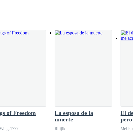
o por todo lo comido. Decidió dar una vuelta por la aldea, salió del res
sta no era tan espléndida pues, la mayoría de mercaderes ya se habían i
de él.
ando a mil por hora, sintiendo las manos sudorosas a punto de entrar en
gs of Freedom
La esposa de la
El de
puesto. Con Ojos oscuros y aterradores. Observándose mutuamente con u
muerte
pero
-Wings1777
Rilijik
Mel Po