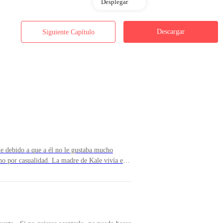
Desplegar
Descargar
Siguiente Capítulo
la tienda del señor. El trabajo consistía en cargar costales llenos de ve
sado de edad no podía hacerlo sin lesionarse. Su espalda sufriría terri
a tienda incluso le ofreció almuerzo. Recibiendo una buena remuneració
mucho el hambre que padecía, y así, seguir el camino que había decidid
e debido a que a él no le gustaba mucho
un fuerte trueno, como si el cielo se estuviera partiendo, empezó a cor
cho por casualidad. La madre de Kale vivía en
o lejos del siguiente pueblo, así que, la lluvia logró empaparlo comple
ara ella sola ya que no podía salir debido a su
o de la lluvia.
ale aún era un niño. Había sido operada y
a viva un poco más debido a que su cáncer ya
 tiempo ella había tomado la decisión de no
e Dios le quisiera dar.Cuando pasaron por el
mentáneamente. Su rostro goteando finas gotas de agua, temblando liger