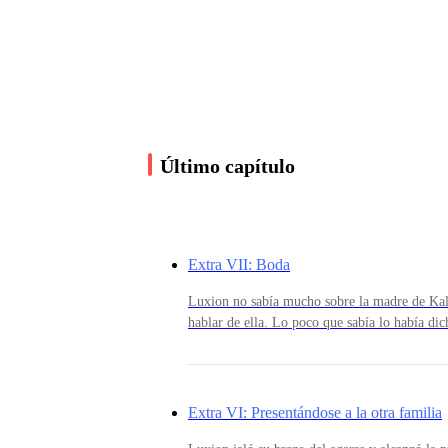
Luxion - ¡por supuesto, déjeme ayudarle!.
Empujando la carreta por él, Luxion se dirigió a 
cabaña, dado que el dueño de la tienda ya era pa
Último capítulo
Después de terminar con los sacos el dueño de l
La recompensa le alegro el día, aliviando por 
Extra VII: Boda
Luxion no sabía mucho sobre la madre de Kal
Caminando por el sendero, de repente se escuchó 
hablar de ella. Lo poco que sabía lo había di
pero no logró llegar a tiempo. Estaba demasiad
una habitación espaciosa con vista a un patio p
a caminar tranquilamente por el sendero en medi
salud. Fue diagnosticada con cáncer cuando K
tratada muchas veces tan solo para mantenerl
estaba demasiado avanzado, desde hacia mucho
Extra VI: Presentándose a la otra familia
seguir con el tratamiento y vivir el tiempo qu
Después de unas horas con la lluvia cesando mo