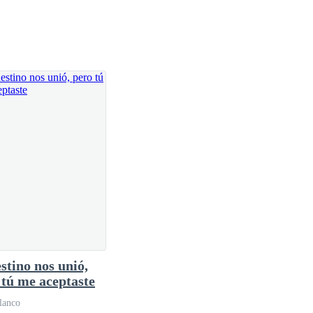
taurante con la intención de volver a la hora de
do a dormir y la calle estaba ligeramente oscura.
 pánico. Al reconocer a la persona. El susto cambió
stino nos unió,
na mirada fría.
 tú me aceptaste
lanco