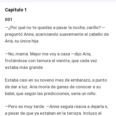
Resultó que no solo la había traicionado; resultó que Aria
también estaba siendo utilizada.
Capítulo 1
001
—¿Por qué no te quedas a pasar la noche, cariño? —
preguntó Anne, acariciando suavemente el cabello de
Aria, su única hija.
—No, mamá. Mejor me voy a casa —dijo Aria,
frotándose con ternura el vientre, que cada vez
estaba más grande.
Estaba casi en su noveno mes de embarazo, a punto
de dar a luz. Aria moría de ganas de conocer a su
bebé, que según las predicciones, sería un niño.
—Pero es muy tarde. —Anne seguía reacia a dejarla ir,
a pesar de que ya estaban en la terraza. Incluso el