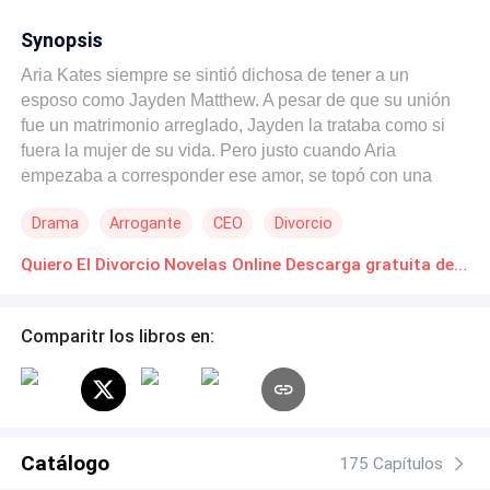
Synopsis
Aria Kates siempre se sintió dichosa de tener a un
esposo como Jayden Matthew. A pesar de que su unión
fue un matrimonio arreglado, Jayden la trataba como si
fuera la mujer de su vida. Pero justo cuando Aria
empezaba a corresponder ese amor, se topó con una
realidad amarga. Jayden, a quien ella creía un hombre
Drama
Arrogante
CEO
Divorcio
íntegro y fiel, resultó tener una amante. Peor aún,
mantenía una relación con una mujer llamada Elena
Quiero El Divorcio Novelas Online Descarga gratuita de PDF
desde mucho antes de casarse. Aria los sorprendió
haciendo el amor en su propia casa. Destrozada. Aria
quedó completamente devastada; su confianza había
Comparitr los libros en:
sido traicionada por la persona que amaba. -¡Dame el
divorcio! -exclamó Aria, secándose las lágrimas que no
dejaban de caer. -¿Divorcio? -Jayden esbozó una sonrisa
torcida-. Ni sueñes con que te voy a dejar libre, Aria -
sentenció, clavándole una mirada gélida. -¿Qué? -Te
Catálogo
175 Capítulos
quedarás a mi lado hasta que logre todos mis objetivos.