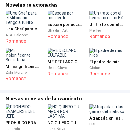
pleno acto de placer, detuvieran su actividad y se
Novelas relacionadas
quedaran mirando a una Aria petrificada.
—¡¡¡¿Qué estás haciendo, Jayden?!!!
Esposa por accidente
Un trato con el hermano de mi EX
Una Chef para el Millonario: Tengo a tu Hijo
Shayla HArt
Merfevi
A. A. Falcone
Romance
Romance
***
Romance
—¿Estás seguro de que tu esposa no vendrá esta
noche? —preguntó Elena Delwes, rodeando el cuello
ME DECLARO CULPABLE
El padre de mis hijos
Mi Insignificante Secretaria
de Jayden con sus brazos mientras lo miraba con
Jeda Clavo
Gipian
Zafir Murano
Romance
Romance
anhelo.
Romance
—Su familia se encargará de retenerla allá, así que
quédate tranquila. Esta noche somos libres de hacer
Nuevas novelas de lanzamiento
lo que queramos, cariño —dijo Jayden, perdiéndose en
el hueco del cuello de la mujer que había sido su
Atrapada en las garras del mafioso
amante desde la universidad. Ni siquiera su estado
PROHIBIDO ENAMORSE DEL JEFE
NO QUIERO TU AMOR POR LÁSTIMA
Lisi
civil había logrado poner fin a lo suyo.
Lunaroja
Luna Nova