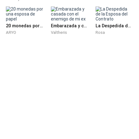
Ambos habían acordado mantener su relación en
secreto. Aunque resultaba tortuoso, lo disfrutaban
20 monedas por una esposa de papel
Embarazada y casada con el enemigo de mi ex
La Despedida de la Esposa del Contrato
plenamente.
ARYO
Valtheris
Rosa
—Eugh... ¿no se supone que tú también deberías estar
ahí, Jay? —preguntó Elena con dificultad, ya que
Jayden no dejaba de besarle el cuello. Para ser
exactos, la besaba con una intensidad feroz.
—¿Para qué? Además, he estado con ella todo el día.
Esta noche quiero estar contigo, Elena —respondió
Jayden, provocando una amplia sonrisa en ella.
Tras decir esto, los labios carnosos de Jayden
aterrizaron con suavidad sobre los delgados labios de
Elena. Compartieron sus ansias tras casi una semana