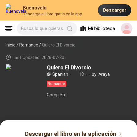
Buenovela
Descargar
Descarga el libro gratis en la app
Mi biblioteca
Busca lo que quieras
Inicio /
Romance
/
Quiero El Divorcio
Last Updated: 2026-07-30
Quiero El Divorcio
Spanish
·
18+
·
by: Araya
Romance
Completo
Descargar el libro en la aplicación