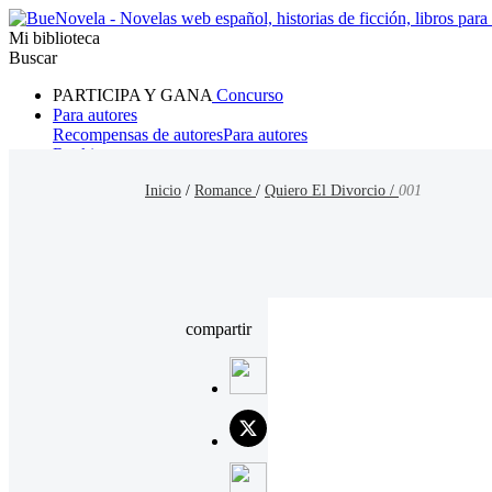
Mi biblioteca
Buscar
PARTICIPA Y GANA
Concurso
Para autores
Recompensas de autores
Para autores
Ranking
Navegar
Inicio
/
Romance
/
Quiero El Divorcio /
001
Novelas
Cuentos Cortos
Todos
Romance
Hombre lobo
Mafia
Sistema
Fantasía
Urbano
LG
compartir