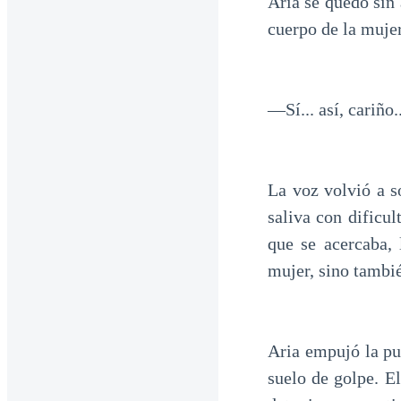
Aria se quedó sin
cuerpo de la mujer
—Sí... así, cariño.
La voz volvió a s
saliva con dificu
que se acercaba,
mujer, sino tambi
Aria empujó la pue
suelo de golpe. El