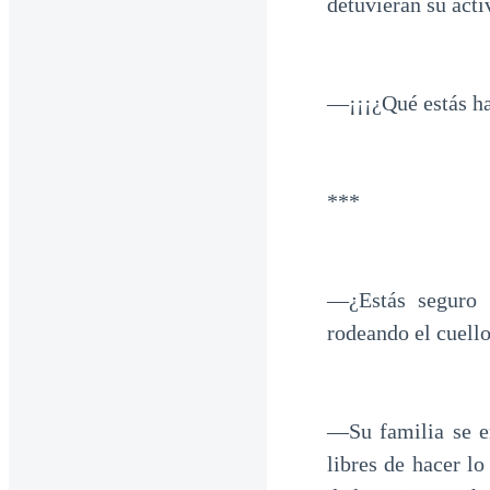
detuvieran su acti
—¡¡¡¿Qué estás ha
***
—¿Estás seguro 
rodeando el cuell
—Su familia se en
libres de hacer l