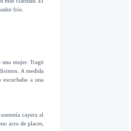
n más claridad. El
udor frío.
e una mujer. Tragó
adísimos. A medida
o escuchaba a una
 sostenía cayera al
eno acto de placer,