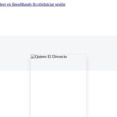
Mundo ficción
Iniciar sesión
BTQ+
YA/TEEN
Paranormal
Misterio/Thriller
Oriental
Juegos
Historia
MM