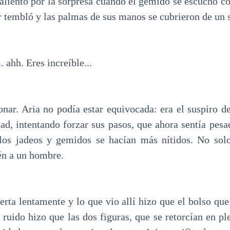
 aliento por la sorpresa cuando el gemido se escuchó co
 tembló y las palmas de sus manos se cubrieron de un s
.. ahh. Eres increíble...
onar. Aria no podía estar equivocada: era el suspiro d
ltad, intentando forzar sus pasos, que ahora sentía pes
 los jadeos y gemidos se hacían más nítidos. No sol
én a un hombre.
rta lentamente y lo que vio allí hizo que el bolso que
 ruido hizo que las dos figuras, que se retorcían en pl