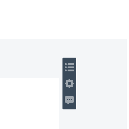
 Romance
Sci-Fi
Guerra
Otros