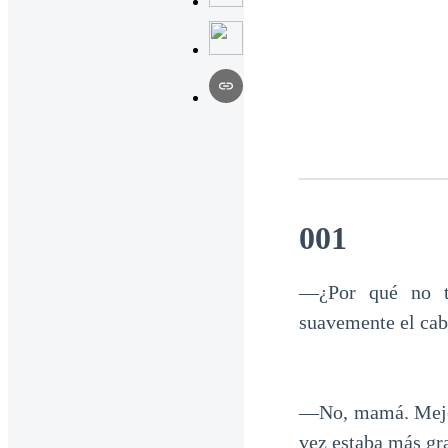
001
—¿Por qué no te
suavemente el cabe
—No, mamá. Mejor 
vez estaba más gr