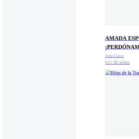
AMADA ESP
¡PERDÓNAM
Jeda Clavo
613.3K leídos