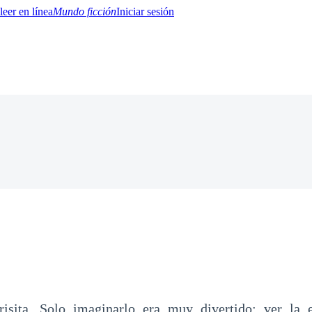
Mundo ficción
Iniciar sesión
BTQ+
YA/TEEN
Paranormal
Misterio/Thriller
Oriental
Juegos
Historia
MM
risita. Solo imaginarlo era muy divertido; ver la 