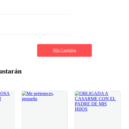
Más Capítulos
ustarán