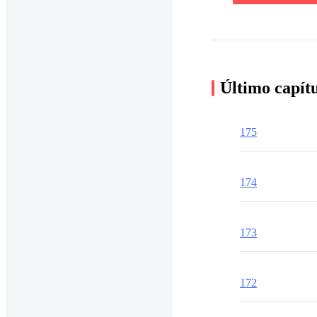
Último capít
175
174
173
172