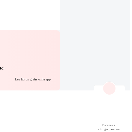
to!
Lee libros gratis en la app
Escanea el
código para leer