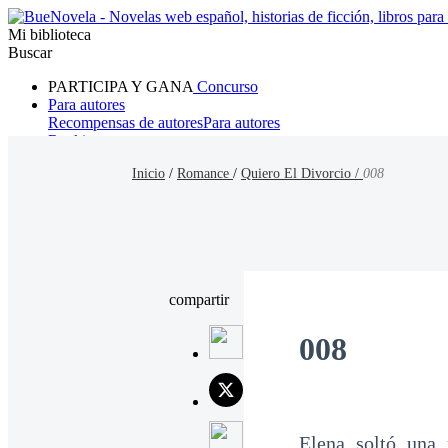
Mi biblioteca
Buscar
PARTICIPA Y GANA
Concurso
Para autores
Recompensas de autores
Para autores
Ranking
Navegar
Inicio
/
Romance
/
Quiero El Divorcio /
008
Novelas
Cuentos Cortos
Todos
Romance
Hombre lobo
Mafia
Sistema
Fantasía
Urbano
LG
compartir
008
Elena soltó una 