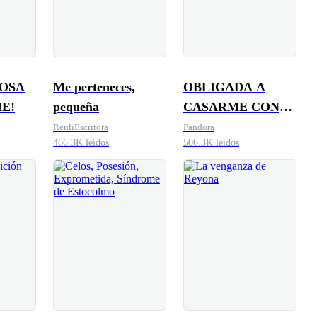
OSA
Me perteneces,
OBLIGADA A
E!
pequeña
CASARME CON
EL PADRE DE MIS
RenliEscritora
Pandora
466.3K leídos
506.3K leídos
HIJOS