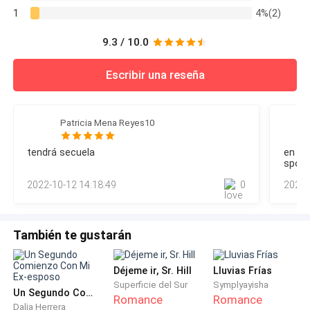
1
4%(2)
9.3 / 10.0
Escribir una reseña
Patricia Mena Reyes10
tendrá secuela
en un
spoile
publi
2022-10-12 14:18:49
0
2022-
También te gustarán
Déjeme ir, Sr. Hill
Lluvias Frías
Superficie del Sur
Symplyayisha
Un Segundo Comienzo Con Mi Ex-esposo
Romance
Romance
Dalia Herrera