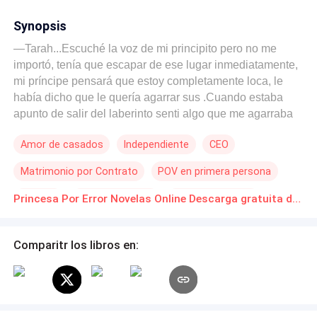
Synopsis
—Tarah...Escuché la voz de mi principito pero no me
importó, tenía que escapar de ese lugar inmediatamente,
mi príncipe pensará que estoy completamente loca, le
había dicho que le quería agarrar sus .Cuando estaba
apunto de salir del laberinto senti algo que me agarraba
la mano y no me dejó correr, trague en seco y gire
Amor de casados
Independiente
CEO
levemente la cabeza para encontrarme con la cara de mi
principito moja bragas, mi respiración estaba agitada y la
Matrimonio por Contrato
POV en primera persona
de él también, no había alcanzado a escapar de ese
lugar, pero, ¿Porque me siguió?, Luego de lo que le dice
Realeza
Poder Femenino
Romance oscuro
Princesa Por Error Novelas Online Descarga gratuita de PDF
me viene a atormentar o seguramente me viene a
Rebelde
reprender por decir esas cosas.«¿Porque es tan sexy?»,
no lo sé, tal vez porque si padre también parece un dios
Comparitr los libros en:
salido del Olimpo.—No corras—Dijo.Su voz estaba un
poco acelerada, me sentía incómoda, no quería que me
dijera nada al respecto, me sentía muy avergonzada.—
Lo.. lamento...no debí decir eso—Mencione muy