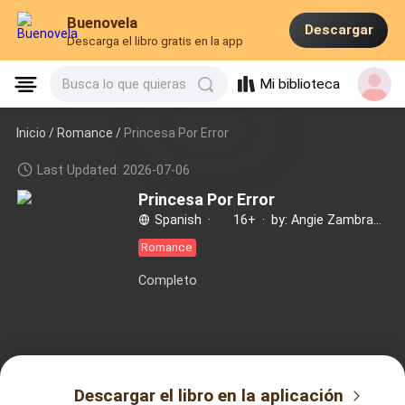
Buenovela
Descargar
Descarga el libro gratis en la app
Mi biblioteca
Busca lo que quieras
Inicio /
Romance
/
Princesa Por Error
Last Updated: 2026-07-06
Princesa Por Error
Spanish
·
16+
·
by: Angie Zambrano
Romance
Completo
Descargar el libro en la aplicación