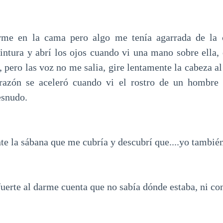
arme en la cama pero algo me tenía agarrada de la c
intura y abrí los ojos cuando vi una mano sobre ella, q
, pero las voz no me salia, gire lentamente la cabeza a
azón se aceleró cuando vi el rostro de un hombre
desnudo.
e la sábana que me cubría y descubrí que....yo también
te al darme cuenta que no sabía dónde estaba, ni con