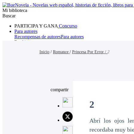
Mi biblioteca
Buscar
PARTICIPA Y GANA
Concurso
Para autores
Recompensas de autores
Para autores
Ranking
Navegar
Inicio
/
Romance
/
Princesa Por Error /
2
Novelas
Cuentos Cortos
Todos
Romance
Hombre lobo
Mafia
Sistema
Fantasía
Urbano
LG
compartir
2
Abrí los ojos le
recordaba muy bie