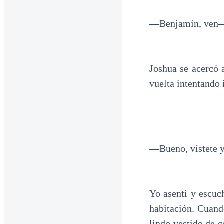
—Benjamín, ven
Joshua se acercó 
vuelta intentando 
—Bueno, vístete 
Yo asentí y escuch
habitación. Cuand
lindo vestido de c