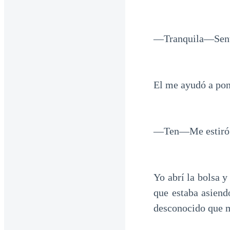
—Tranquila—Senti 
El me ayudó a pon
—Ten—Me estiró un
Yo abrí la bolsa 
que estaba asiend
desconocido que m