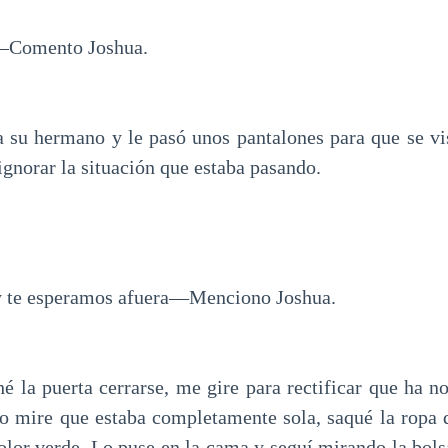
—Comento Joshua.
a su hermano y le pasó unos pantalones para que se vis
ignorar la situación que estaba pasando.
y te esperamos afuera—Menciono Joshua.
é la puerta cerrarse, me gire para rectificar que ha n
o mire que estaba completamente sola, saqué la ropa d
olor verde. Lo puse en la cama y seguí mirando la bolsa