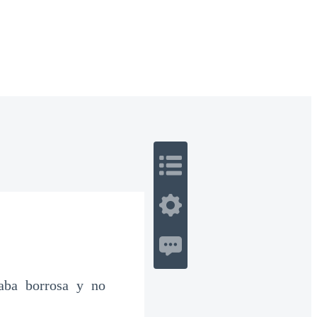
 Romance
Sci-Fi
Guerra
Otros
taba borrosa y no