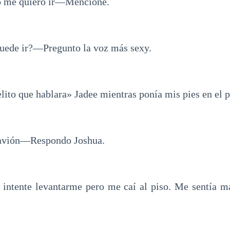
 me quiero ir—Mencione.
uede ir?—Pregunto la voz más sexy.
lito que hablara» Jadee mientras ponía mis pies en el p
avión—Respondo Joshua.
e intente levantarme pero me caí al piso. Me sentía m