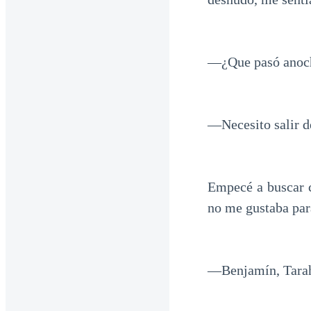
—¿Que pasó anoch
—Necesito salir 
Empecé a buscar c
no me gustaba par
—Benjamín, Tarah