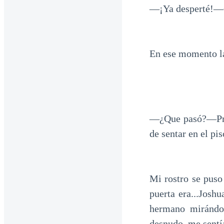
—¡Ya desperté!—C
En ese momento la
—¿Que pasó?—Preg
de sentar en el pis
Mi rostro se puso
puerta era...Joshu
hermano mirándom
desnudo, me sentí