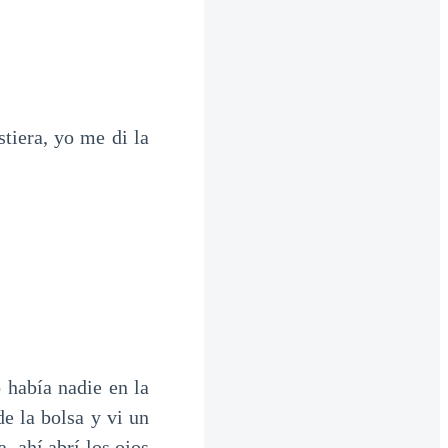
tiera, yo me di la
o había nadie en la
e la bolsa y vi un
, ahí abrí los ojos