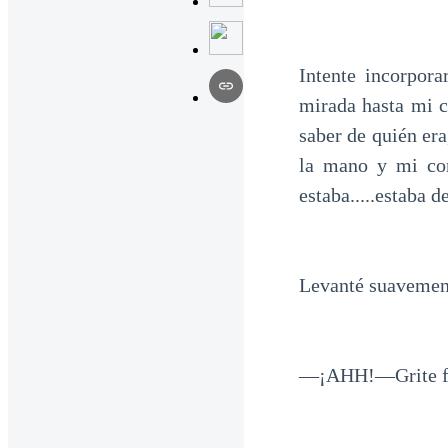
Intente incorpor
mirada hasta mi c
saber de quién era
la mano y mi cor
estaba.....estaba 
Levanté suavement
—¡AHH!—Grite fuer