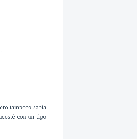
e.
pero tampoco sabía
acosté con un tipo