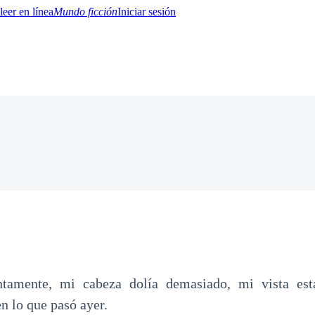
Mundo ficción
Iniciar sesión
BTQ+
YA/TEEN
Paranormal
Misterio/Thriller
Oriental
Juegos
Historia
MM
ntamente, mi cabeza dolía demasiado, mi vista es
n lo que pasó ayer.