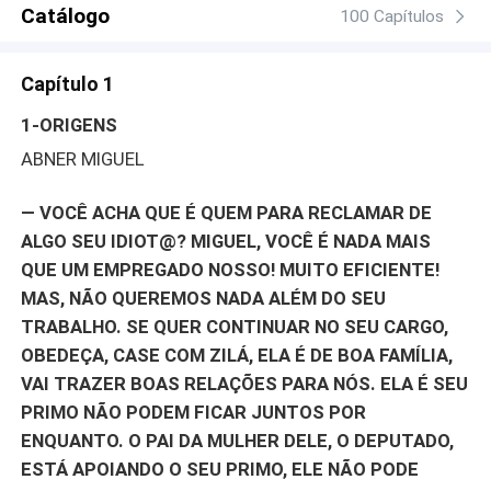
coragem de amar outra vez? As dúvidas do passado? As
Catálogo
100 Capítulos
verdades não ditas? O medo de amar? No meio de tudo
isso teremos Mabel, a pequena que fará a diferença na
Capítulo 1
vida de todos.
1-ORIGENS
ABNER MIGUEL
— VOCÊ ACHA QUE É QUEM PARA RECLAMAR DE
ALGO SEU IDIOT@? MIGUEL, VOCÊ É NADA MAIS
QUE UM EMPREGADO NOSSO! MUITO EFICIENTE!
MAS, NÃO QUEREMOS NADA ALÉM DO SEU
TRABALHO. SE QUER CONTINUAR NO SEU CARGO,
OBEDEÇA, CASE COM ZILÁ, ELA É DE BOA FAMÍLIA,
VAI TRAZER BOAS RELAÇÕES PARA NÓS. ELA É SEU
PRIMO NÃO PODEM FICAR JUNTOS POR
ENQUANTO. O PAI DA MULHER DELE, O DEPUTADO,
ESTÁ APOIANDO O SEU PRIMO, ELE NÃO PODE