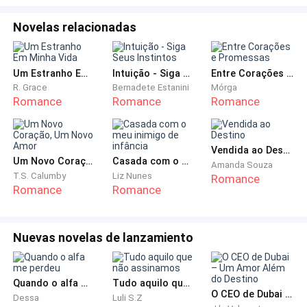
família.
Novelas relacionadas
Porém, ela também, foi traída, e morreu também no
parto, mas a crianças, também não resistiu.
Um Estranho Em Minha Vida
Intuição - Siga Seus Instintos
Entre Corações e Promessas
R. Grace
Bernadete Estanini
Mórga
Essa amante, tinha um algo a mais, pois conseguiu o
Romance
Romance
Romance
posto de esposa.
Talvez, por já ter dois filhos de vovô Miguel, tio
Vendida ao Destino
Marcos e Márcio, gemeos, que eram dois anos mais
Um Novo Coração, Um Novo Amor
Casada com o meu inimigo de infância
Amanda Souza
novos que papai, detalhe forte disso tudo, Dora foi
T.S. Calumby
Liz Nunes
Romance
Romance
Romance
mãe aos quinze anos, ou seja, vovô a escondeu por
um bom tempo.
Nuevas novelas de lanzamiento
Dora para assumir o posto de esposa fez vovô passar
muito poder para ela, fazer a vasectomia, não que
isso fez com que vovô não a traísse, mas agora ele
Quando o alfa me perdeu
Tudo aquilo que não assinamos
O CEO de Dubai – Um Amor Além do Destino
Dessa
Luli S.Z
não tinha tanto poder com dinheiro, Dora que tem