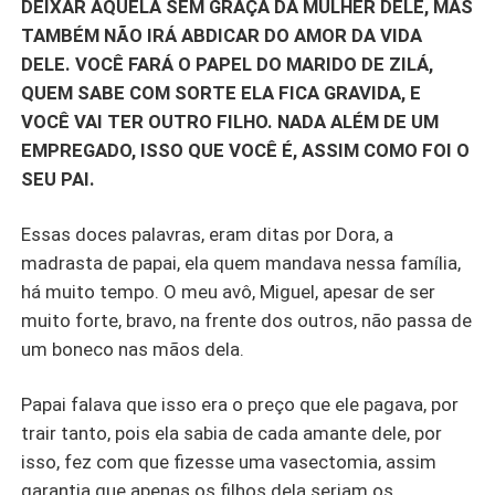
DEIXAR AQUELA SEM GRAÇA DA MULHER DELE, MAS
TAMBÉM NÃO IRÁ ABDICAR DO AMOR DA VIDA
DELE. VOCÊ FARÁ O PAPEL DO MARIDO DE ZILÁ,
QUEM SABE COM SORTE ELA FICA GRAVIDA, E
VOCÊ VAI TER OUTRO FILHO. NADA ALÉM DE UM
EMPREGADO, ISSO QUE VOCÊ É, ASSIM COMO FOI O
SEU PAI.
Essas doces palavras, eram ditas por Dora, a
madrasta de papai, ela quem mandava nessa família,
há muito tempo. O meu avô, Miguel, apesar de ser
muito forte, bravo, na frente dos outros, não passa de
um boneco nas mãos dela.
Papai falava que isso era o preço que ele pagava, por
trair tanto, pois ela sabia de cada amante dele, por
isso, fez com que fizesse uma vasectomia, assim
garantia que apenas os filhos dela seriam os