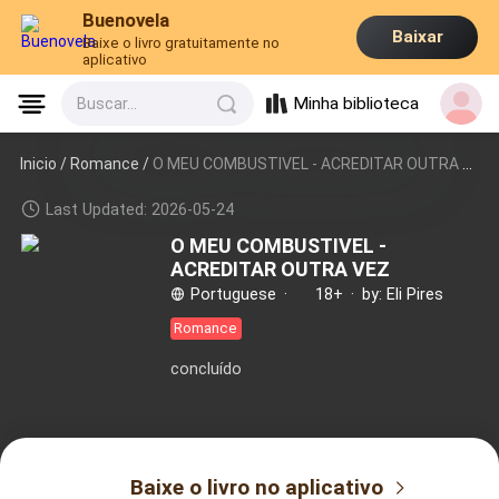
Buenovela
Baixar
Baixe o livro gratuitamente no
aplicativo
Minha biblioteca
Buscar...
Inicio /
Romance
/
O MEU COMBUSTIVEL - ACREDITAR OUTRA VEZ
Last Updated: 2026-05-24
O MEU COMBUSTIVEL -
ACREDITAR OUTRA VEZ
Portuguese
·
18+
·
by: Eli Pires
Romance
concluído
Baixe o livro no aplicativo