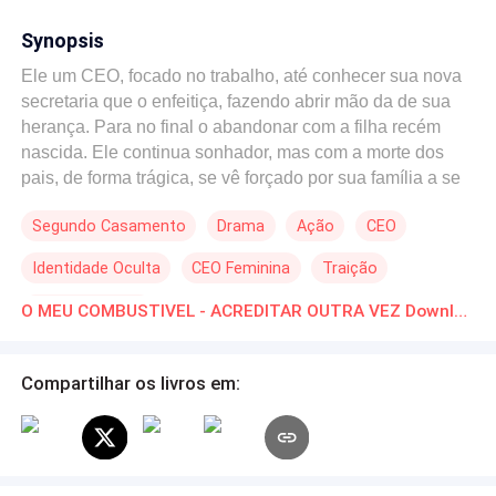
Synopsis
Ele um CEO, focado no trabalho, até conhecer sua nova
secretaria que o enfeitiça, fazendo abrir mão da de sua
herança. Para no final o abandonar com a filha recém
nascida. Ele continua sonhador, mas com a morte dos
pais, de forma trágica, se vê forçado por sua família a se
casar novamente, nesse relacionamento, nada de amor,
Segundo Casamento
Drama
Ação
CEO
nada de atração, seria apenas respeito e negócios. Mas
descobre que está sendo usado, para manipular o
Identidade Oculta
CEO Feminina
Traição
dinheiro da família. Ele novamente abre mão de tudo, e
some com sua filha. Vai para longe, onde é ajudado por
Verdade Oculta
O MEU COMBUSTIVEL - ACREDITAR OUTRA VEZ Download gratuito de Novelas Online em PDF
uma moça, pura, dedicada, que luta para manter em pé
os negócios do falecido pai. Ela tem os seus fantasmas
do passado, por ter descoberto a traição do noivo, um
Compartilhar os livros em:
mês antes do casamento, noivo esse que foi embora com
o amante e todo o dinheiro da empresa. O amante que
deixou esposa e filhos, e muitas dividas. Eles feridos,
encontram apoio um no outro, mas será que terão