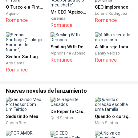
acompanhando-a, mas preciso que você vá
O Turco e a Pintora
CEO implorando por amor
Mr CEO "Apaixonada pelo meu chefe"
imediatamente para lá, já que é a responsável pela Lis.
Aquino
Lorena Rodriguez
Karerina
Romance
Romance
Romance
— O que houve? Por que foi preciso chamar a
ambulância? — Perguntou preocupada.
Smiling With Demons
A filha rejeitada do mafioso
— A Lis desmaiou após o horário do almoço.
Alphonsine Afonso
Danny Veloso
Senhor Santiago ("Trilogia Homens de Nome")
Romance
Romance
Tentamos reanimá-la, mas ela não acordava. Os
Aris Sants
médicos a animaram aqui, mas disseram que
Romance
deveriam levá-la.
Nuevas novelas de lanzamiento
— Estou indo imediatamente, obrigada por tudo. —
Desligou o telefone.
De Repente Casados
Deixando todas as coisas que estava fazendo, bateu
Seduzindo Meu Professor Com Um Feitiço
Quando o coração escolhe uma família
Quel Santos
na porta do escritório da patroa, desesperada.
Queen Bee
Mara Santos
— Entre. — Ouviu a mulher falar, do outro lado da