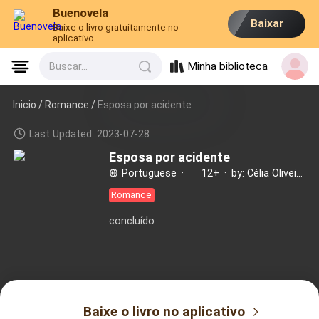
Buenovela
Baixar
Baixe o livro gratuitamente no
aplicativo
Minha biblioteca
Buscar...
Inicio /
Romance
/
Esposa por acidente
Last Updated: 2023-07-28
Esposa por acidente
Portuguese
·
12+
·
by: Célia Oliveira
Romance
concluído
Baixe o livro no aplicativo