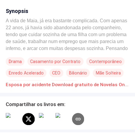
Synopsis
A vida de Maia, já era bastante complicada. Com apenas
22 anos, já havia sido abandonada pelo companheiro,
tendo que cuidar sozinha de uma filha com um problema
de saúde, trabalhar num emprego que mais parecia um
inferno, e arcar com muitas despesas sozinha. Pensando
que as coisas não poderiam piorar, ela acaba sofrendo
Drama
Casamento por Contrato
Contemporâneo
um acidente e batendo sua bicicleta num carro de luxo,
que pertencia a Théo Campos, um empresário
Enredo Acelerado
CEO
Bilionário
Mãe Solteira
egocêntrico, capaz de fazer qualquer coisa, só para ter
tudo o que desejava...
Segunda Chance
Tapa na Cara
Esposa por acidente Download gratuito de Novelas Online em PDF
Compartilhar os livros em: