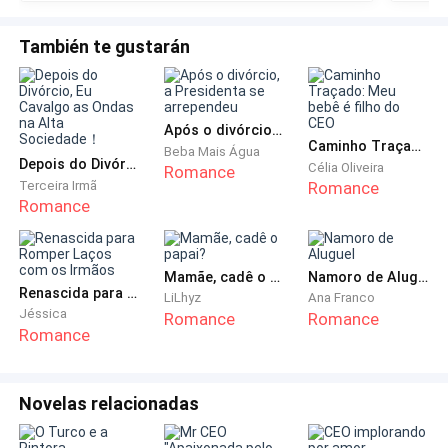
También te gustarán
Sabia que, com a presença daquela mulher em casa,
seu dia seria só sofrimento. Mesmo assim, não se
deixou abater, já que precisava do dinheiro para pagar,
Após o divórcio, a Presidenta se arrependeu
o aluguel e as contas que estavam atrasadas.
Caminho Traçado: Meu bebê é filho do CEO
Beba Mais Água
Depois do Divórcio, Eu Cavalgo as Ondas na Alta Sociedade！
Célia Oliveira
Romance
[…]
Terceira Irmã
Romance
Romance
Às duas da tarde, seu telefone tocou, como viu que
era o número da creche, seu coração logo se apertou.
Mamãe, cadê o papai?
Namoro de Aluguel
Renascida para Romper Laços com os Irmãos
LiLhyz
Ana Franco
— Alô.
Jéssica
Romance
Romance
Romance
— Boa tarde, Maia, aqui é Benedita, a diretora da
creche. Estou ligando para avisar, que a Lis passou
Novelas relacionadas
mal e tivemos que chamar uma ambulância que a
levou para o hospital. Uma de nossas auxiliares está