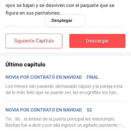
ojos se bajan y se desviven con el paquete que se
figura en sus pantalones.
Desplegar
Al final me arrepiento porque tengo novio y me parece
que lo estoy traicionando con mis pensamientos.
Siguiente Capítulo
Descargar
BASTIAN CANTORAL
Último capítulo
Este día ha sido uno de los más estresantes que
pueden existir, un socio de una de mis empresas se ha
NOVIA POR CONTRATO EN NAVIDAD FINAL
robado una fuerte cantidad de dinero y ha salido a
Los meses van pasando demasiado rápido y la pareja está
huir quién sabe dónde.
de lo más feliz que se puede ser, las ecografías les han
hecho saber que serán padres de gemelos. Bastian estuvo
De camino a mi casa hay una cafetería, desde hace
a punto desmayarse cuando la doctora les mostró los
varios años está, pero yo nunca había entrado hasta
NOVIA POR CONTRATO EN NAVIDAD 52
movimientos de cada feto en el vientre.De acuerdo con lo
hace una semana que por obligación tuve que
que se puede observar, serán padres de una niña y un niño.
Tin… tin… el timbre de la puerta principal les interrumpió.
Por fortuna y, a pesar de todo lo que ocurrió al inicio del
detenerme por un café porque ya me dormía y aún me
Bastian fue a abrir y por ella ingresó un agitado asistente.—
embarazo los bebés se encuentran en buen estado de