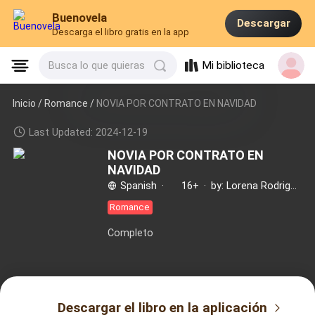
Buenovela
Descargar
Descarga el libro gratis en la app
Mi biblioteca
Busca lo que quieras
Inicio /
Romance
/
NOVIA POR CONTRATO EN NAVIDAD
Last Updated: 2024-12-19
NOVIA POR CONTRATO EN
NAVIDAD
Spanish
·
16+
·
by: Lorena Rodriguez
Romance
Completo
Descargar el libro en la aplicación