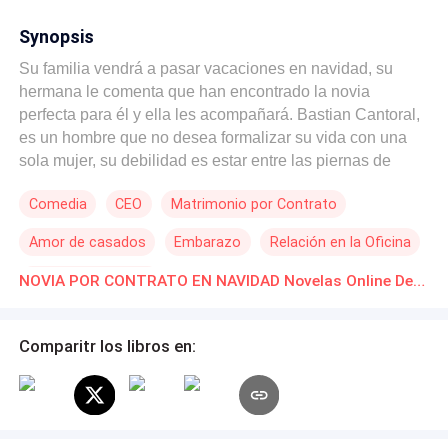
Synopsis
Su familia vendrá a pasar vacaciones en navidad, su
hermana le comenta que han encontrado la novia
perfecta para él y ella les acompañará. Bastian Cantoral,
es un hombre que no desea formalizar su vida con una
sola mujer, su debilidad es estar entre las piernas de
cuanta mujer se le cruce en el camino. Debido a los
Comedia
CEO
Matrimonio por Contrato
planes que su familia tiene, él se verá en la obligación de
contratar a Celeste, una humilde mesera que trabaja en
Amor de casados
Embarazo
Relación en la Oficina
un restaurante cerca de su casa. Para seguir pagando la
cuota en la universidad, ella se verá tentada a aceptar la
Huida con un Bebé
NOVIA POR CONTRATO EN NAVIDAD Novelas Online Descarga gratuita de PDF
oferta de ser una novia por contrato en navidad, sin
embargo, dos bebés llegan inesperadamente y harán que
la vida de sus padres cambie drásticamente a pesar de
Comparitr los libros en:
los inconvenientes que la familia impone sobre ellos.
¿Puede el amor ser más fuerte que cualquier obstáculo?