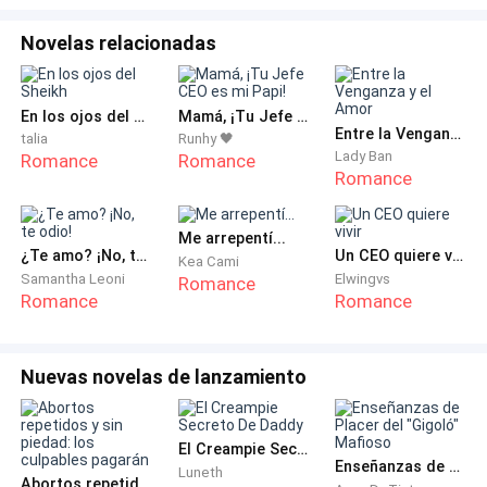
totalmente descolocado.
Novelas relacionadas
―Hermano, mamá llevará a una chica para que la
conozcas, ella espera que ambos se gusten y por fin
decidas sentar cabeza, eres el único de sus hijos que
En los ojos del Sheikh
Mamá, ¡Tu Jefe CEO es mi Papi!
Entre la Venganza y el Amor
talia
Runhy 🖤
sigue soltero. ―comenta, y aunque esté al otro lado
Lady Ban
Romance
Romance
de la línea, la conozco bien y sé que está con una
Romance
sonrisa de burla.
Me arrepentí...
Para mí eso no es extraño de mamá, ella insiste en
¿Te amo? ¡No, te odio!
Un CEO quiere vivir
Kea Cami
que me case pronto. Pero no comprende que yo aún
Samantha Leoni
Elwingvs
Romance
Romance
Romance
soy joven y no me siento preparado para ser la cabeza
de un hogar y mucho menos cuando vengan los hijos.
Nuevas novelas de lanzamiento
Debo de impedir de alguna manera que mamá me
presente a esa chica, pero ¿cómo lo hago? Si ni
siquiera novia tengo.
El Creampie Secreto De Daddy
Enseñanzas de Placer del "Gigoló" Mafioso
Luneth
Abortos repetidos y sin piedad: los culpables pagarán