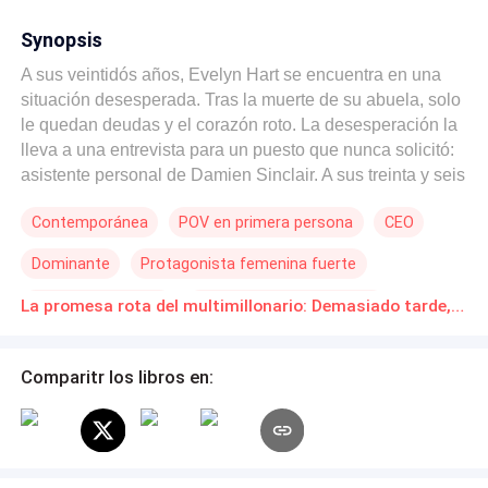
Synopsis
A sus veintidós años, Evelyn Hart se encuentra en una
situación desesperada. Tras la muerte de su abuela, solo
le quedan deudas y el corazón roto. La desesperación la
lleva a una entrevista para un puesto que nunca solicitó:
asistente personal de Damien Sinclair. A sus treinta y seis
años, Damien es el hombre más poderoso de Manhattan.
Contemporánea
POV en primera persona
CEO
Frío, despiadado y atormentado por una traición del
pasado, cree que el amor es una debilidad. Contrata a
Dominante
Protagonista femenina fuerte
Evelyn, no por sus habilidades, sino por una razón que
aún no puede revelar. Bajo su crueldad se esconde un
Diferencia de Edad
Matrimonio por Contrato
La promesa rota del multimillonario: Demasiado tarde, Sr. Si Novelas Online Descarga gratuita de PDF
secreto devastador: años atrás, le hizo una promesa a
Venganza
una niña asustada, una promesa que olvidó por
completo. Cuando Damien exige que Evelyn finja un
Comparitr los libros en:
compromiso de seis meses para asegurar una fusión
multimillonaria, la línea entre el deber corporativo y el
deseo perverso se desdibuja. Pero Evelyn descubre que
nunca fue su primera opción; es simplemente un