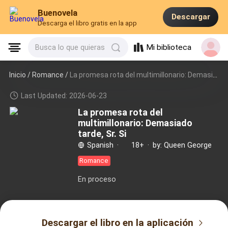
Buenovela
Descargar
Descarga el libro gratis en la app
Mi biblioteca
Busca lo que quieras
Inicio /
Romance
/
La promesa rota del multimillonario: Demasiado tarde, Sr. Si
Last Updated: 2026-06-23
La promesa rota del
multimillonario: Demasiado
tarde, Sr. Si
Spanish
·
18+
·
by: Queen George
Romance
En proceso
Descargar el libro en la aplicación