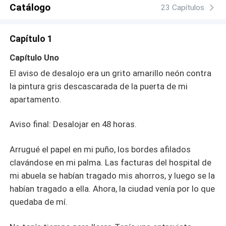
reemplazo para la mujer que lo destrozó. Se marcha,
Catálogo
23 Capítulos
desapareciendo en la noche de la ciudad, cargando con
un secreto que podría destruir el legado de los Sinclair:
Capítulo 1
su hijo. Ahora, el multimillonario que una vez la olvidó
arruinará reinos para recuperarla. Pero hay corazones
Capítulo Uno
que no perdonan, y algunas promesas llegan demasiado
El aviso de desalojo era un grito amarillo neón contra
tarde.
la pintura gris descascarada de la puerta de mi
apartamento.
Aviso final: Desalojar en 48 horas.
Arrugué el papel en mi puño, los bordes afilados
clavándose en mi palma. Las facturas del hospital de
mi abuela se habían tragado mis ahorros, y luego se la
habían tragado a ella. Ahora, la ciudad venía por lo que
quedaba de mí.