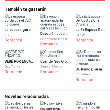
dulzura particular de algo recién horneado. Mesas a lo largo
de la pared izquierda, una barra al fondo, la luz de la mañana
Sentí que me faltaba el aire.
También te gustarán
entrando por las ventanas que necesitaban limpieza, de una
manera que se sentía sincera, no descuidada.Tres
Los rumores no le hacían justicia. No solo era guapo;
personas adentro. Un hombre leyendo el
era devastador. Sus ojos eran del color de un mar
La esposa gorda que el CEO no quiere
La Ex Esposa Del CEO Es Una Cirujana
embravecido: oscuros, turbulentos y completamente
Devoción apasionada: la querida esposa del Maestro Fudd
INx
LiLhyz
La pequeña luna del occidente
Romance
Romance
despiadados. Una fina y tenue cicatriz le surcaba la
Romance
mandíbula, añadiendo un toque de brutalidad a su
perfección.
BEBÉ POR ENCARGO
Cuando Sus Ojos Abrieron
—Siéntate —ordenó. No era una invitación. Era una
Day Torres
Simple Silence
Sr. Ramos, su multimillonaria esposa quiere el divorcio
Romance
Romance
orden.
PrimaVera
Romance
Me senté, manteniendo la espalda recta a pesar de
que el corazón me latía con fuerza. —Señor Sinclair,
Novelas relacionadas
creo que ha habido un error. No solicité…
—Yo no cometo errores, señorita Hart. Cerró el
No soy tuya