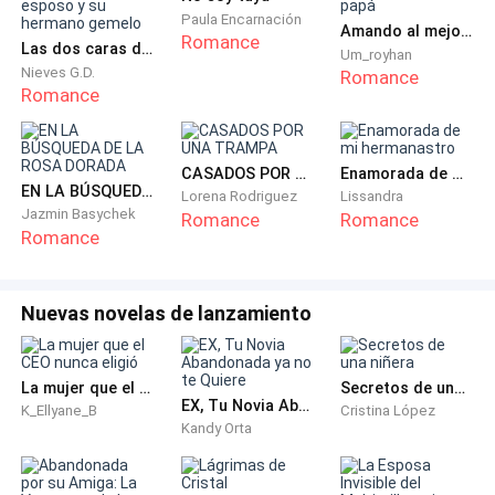
Paula Encarnación
archivo con un golpe seco y contundente. Se inclinó
Amando al mejor amigo de papá
Romance
Las dos caras del amor. Entre mi esposo y su hermano gemelo
hacia adelante, con un movimiento depredador.
Um_royhan
Nieves G.D.
Romance
«Conozco tu saldo bancario. Sé de la deuda médica.
Romance
Sé que tienes cuarenta y siete dólares en tu cuenta
corriente y un aviso en la puerta».
CASADOS POR UNA TRAMPA
Enamorada de mi hermanastro
EN LA BÚSQUEDA DE LA ROSA DORADA
Sentí que me ardía el rostro, una mezcla de vergüenza
Lorena Rodriguez
Lissandra
Jazmin Basychek
Romance
Romance
y furia. «¿Me trajiste aquí para humillarme?».
Romance
«Te traje porque eres una superviviente», dijo, bajando
la mirada a mis labios por un instante antes de volver
Nuevas novelas de lanzamiento
a mis ojos. «Y porque necesito a alguien que entienda
que en este mundo la lealtad no se siente, se
La mujer que el CEO nunca eligió
Secretos de una niñera
compra».
EX, Tu Novia Abandonada ya no te Quiere
K_Ellyane_B
Cristina López
Kandy Orta
Deslizó una hoja de papel sobre el escritorio.