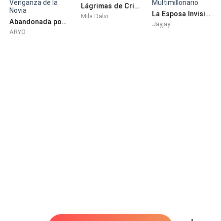
«Te contrato como mi asistente personal. El sueldo
Lágrimas de Cristal
La Esposa Invisible del Multimillonario
es de cincuenta mil dólares».
Mila Dalvi
Abandonada por su Amiga: La Venganza de la Novia
Jayjay
ARYO
Jadeé. «¿Un año?».
«Un mes».
La habitación pareció tambalearse. Esa cantidad de
dinero no solo servía para pagar facturas; cambiaba
vidas. Compraba libertad. Pero al mirar los ojos fríos y
obsesivos de Damien Sinclair, supe que tenía un
precio.
—¿Por qué yo? —susurré—. Podrías tener a cualquiera.
Damien se levantó y rodeó el escritorio. Se detuvo a
centímetros de mí; su presencia era abrumadora. Olía
a cedro y a peligro. Extendió la mano y su pulgar rozó