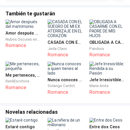
Jacob le habló sobre el negocio de sus padres, una
empresa inmobiliaria que él no deseaba heredar. Le
También te gustarán
confesó que su verdadero sueño era estudiar
Medicina, para poder salvar vidas. Sin embargo, por la
presión constante de su familia, tuvo que seguir el
Amor después del matrimonio
camino que ellos decidieron: estudiar Administración
Nubes Oscuras en Retorno
CASADA CON EL SUEGRO DE MI EX. ATERRIZAJE EN EL CORAZÓN
OBLIGADA A CASARME CON EL PADRE DE MIS HIJOS
Romance
para encargarse algún día de la empresa.
Jeda Clavo
Pandora
Romance
Romance
Cada vez que se veían, se conocían un poco más… y
ella ya estaba completamente enamorada.
Me perteneces, pequeña
Nunca conoces a quien tienes al lado
Jefe Irresistible: Rendida a su Pasión
RenliEscritora
Jacob era ese tipo de hombre que la hacía reír todos
Solange Cardot
Maria Anita
Romance
los días. Siempre tenía una historia diferente que
Romance
Romance
contar, una anécdota nueva, y eso la tenía
completamente cautivada. Ella estaba convencida de
Novelas relacionadas
que él también se había enamorado, tal como ella lo
había hecho.
Estaré contigo
Entre dos Ceos