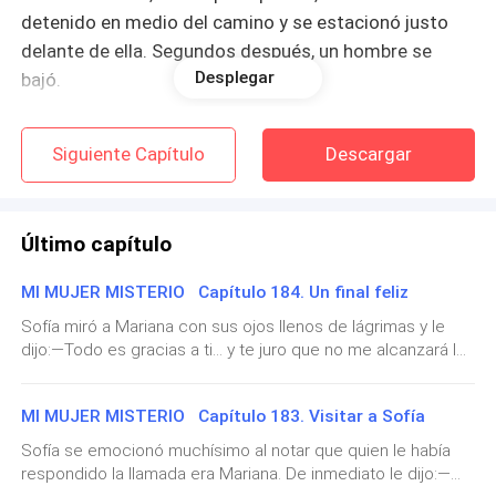
detenido en medio del camino y se estacionó justo
delante de ella. Segundos después, un hombre se
Desplegar
bajó.
Ella lo observó en silencio, sorprendida. Aquel hombre
Siguiente Capítulo
Descargar
era alto, de cabello negro azabache, ojos verdes
intensos, vestido con unos pantalones azules y una
camisa negra de manga larga, que llevaba
Último capítulo
arremangada hasta los codos. Los dos primeros
botones estaban desabrochados, lo que le daba un
MI MUJER MISTERIO Capítulo 184. Un final feliz
aire desenfadado, seguro… y terriblemente atractivo.
Sofía miró a Mariana con sus ojos llenos de lágrimas y le
dijo:—Todo es gracias a ti… y te juro que no me alcanzará la
—¡Qué guapo… wao! —murmuró entre dientes,
vida para pedirte perdón y agradecerte todo lo que has
incrédula.
hecho por mí. Luego le contó los proyectos que tenía para
MI MUJER MISTERIO Capítulo 183. Visitar a Sofía
cuando saliera de la cárcel, y que estaba enseñando a leer
a algunas internas que no sabían, además de dictar un
No podía creer que, en medio de la nada, justo cuando
Sofía se emocionó muchísimo al notar que quien le había
curso de maquillaje.Después de eso, Mariana regresó a su
respondido la llamada era Mariana. De inmediato le dijo:—
más lo necesitaba, se hubiera cruzado con un hombre
casa. Ella había pensado que aquellas llamadas misteriosas