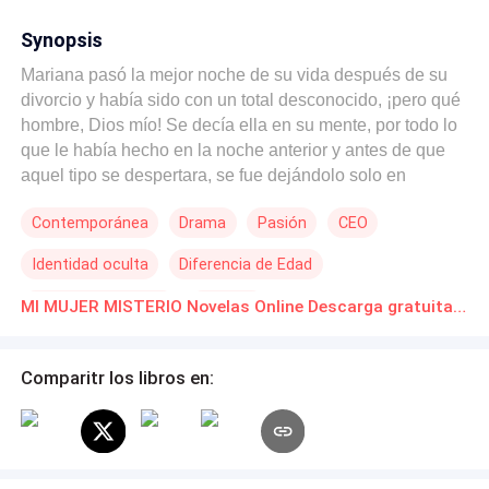
Synopsis
Mariana pasó la mejor noche de su vida después de su
divorcio y había sido con un total desconocido, ¡pero qué
hombre, Dios mío! Se decía ella en su mente, por todo lo
que le había hecho en la noche anterior y antes de que
aquel tipo se despertara, se fue dejándolo solo en
aquella habitación, sin pensar que después se volverían
Contemporánea
Drama
Pasión
CEO
a encontrar en una situación muy diferente de la de
ahora.
Identidad oculta
Diferencia de Edad
Matrimonio Exprés
Traición
MI MUJER MISTERIO Novelas Online Descarga gratuita de PDF
Comparitr los libros en: