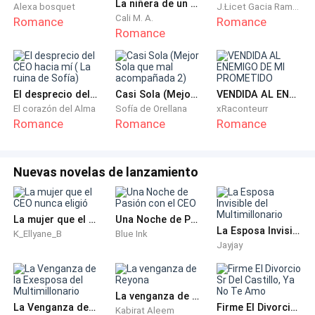
La niñera de un millonario
Alexa bosquet
J.Łicet Gacia Ramos
Cuando llegó el día del cumpleaños de Jacob, la llevó
Cali M. A.
Romance
Romance
a conocer a sus padres y la presentó como su novia.
Romance
En ese instante, Mariana sintió que podía morir de la
emoción. Estaba tan feliz…
El desprecio del CEO hacia mí ( La ruina de Sofía)
Casi Sola (Mejor Sola que mal acompañada 2)
VENDIDA AL ENEMIGO DE MI PROMETIDO
Y luego, cuando se alejaron de los señores, él le dijo
El corazón del Alma
Sofía de Orellana
xRaconteurr
que no podría recibir mejor regalo de cumpleaños… si
Romance
Romance
Romance
aceptara ser su novia.
Nuevas novelas de lanzamiento
Ella solo logró asentir con la cabeza, sintiendo que
flotaba entre las nubes. No podía creer que un hombre
como Jacob —tan bello, inteligente y carismático— se
La mujer que el CEO nunca eligió
Una Noche de Pasión con el CEO
hubiese fijado en ella.
La Esposa Invisible del Multimillonario
K_Ellyane_B
Blue Ink
Jayjay
No es que fuera fea, para nada. En realidad, era una
mujer muy hermosa. Pero nunca le había gustado
La venganza de Reyona
arreglarse demasiado. Prefería la sencillez. Se veía a
La Venganza de la Exesposa del Multimillonario
Firme El Divorcio Sr Del Castillo, Ya No Te Amo
Kabirat Aleem