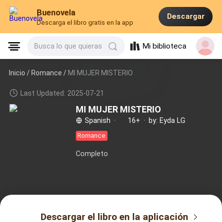
Buenovela
Descargar
Descarga el libro gratis en la app
Mi biblioteca
Busca lo que quieras
Inicio /
Romance
/
MI MUJER MISTERIO
Last Updated: 2025-07-21
MI MUJER MISTERIO
Spanish
·
16+
·
by: Eyda LG
Romance
Completo
Descargar el libro en la aplicación