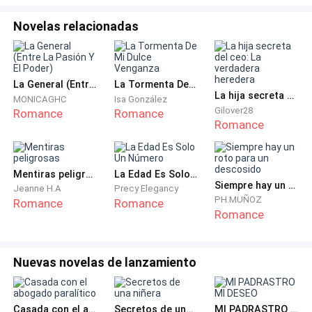
Novelas relacionadas
—Yo me quedaré contigo para siempre, mami —
contestó la niña con inocencia y con una sonrisa
alumbrando su cara.
La General (Entre La Pasión Y El Poder)
La Tormenta De Mi Dulce Venganza
La hija secreta del ceo: La verdadera heredera
MONICAGHC
Isa González
—Sé que sí.
Gilover28
Romance
Romance
Romance
***
Para cuando Eleanor llegó a la aldea, notó que el
Mentiras peligrosas
La Edad Es Solo Un Número
Siempre hay un roto para un descosido
Jeanne H.A
Precy Elegancy
bullicio se concentraba en el centro, con curiosidad se
PH.MUÑOZ
Romance
Romance
acercó a la multitud que comenzaba a rodear algo
Romance
que estaba sobre el suelo, a su alrededor había
murmullos de asombro, pero en el rostro de todos
Nuevas novelas de lanzamiento
podía percibirse el miedo y la confusión. Eleanor no
alcanzaba a ver lo que todos observaban, pero entre
las personas vio a una de sus amigas: Rosalie.
Casada con el abogado paralítico
Secretos de una niñera
MI PADRASTRO MI DESEO