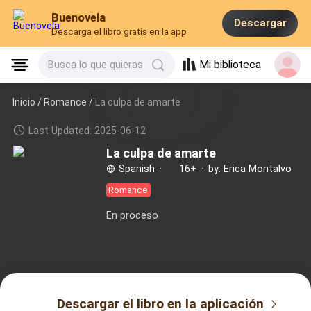
Buenovela
Descargar
Descarga el libro gratis en la app
Mi biblioteca
Busca lo que quieras
Inicio /
Romance
/
La culpa de amarte
Last Updated: 2025-06-12
La culpa de amarte
Spanish
·
16+
·
by: Erica Montalvo
Romance
En proceso
Descargar el libro en la aplicación