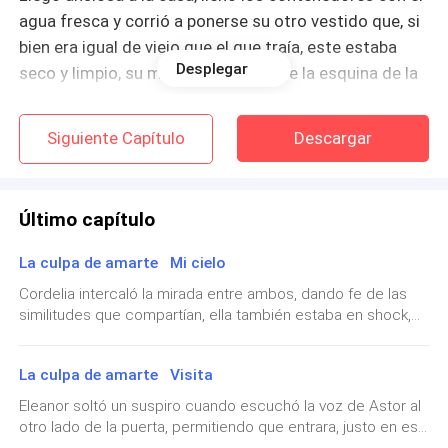
agua fresca y corrió a ponerse su otro vestido que, si
bien era igual de viejo que el que traía, este estaba
Desplegar
seco y limpio, su madre la veía desde la esquina de la
habitación, con ojos preocupados pero curiosos.
Siguiente Capítulo
Descargar
—¿En serio tienes que ir, Ely? — le preguntó
cariñosamente su madre.
Último capítulo
—Por supuesto, mamá. ¿Acaso no quieres que me
case? Esta podría ser mi última oportunidad, ya estoy
La culpa de amarte Mi cielo
demasiado grande y si me sigo tardando…
Cordelia intercaló la mirada entre ambos, dando fe de las
similitudes que compartían, ella también estaba en shock,
—Si un hombre te va a rechazar por tu edad, entonces
porque era la primera vez que veía al padre de su amiga,
ese hombre no vale la pena.
pero al mismo tiempo, que estaba frente a un dios,
La culpa de amarte Visita
reconociendo ese ultimo hecho, con rapidez y torpeza se
arrodilló y bajó el rostro en señal de respeto, Eleanor trató
—Lo sé, mamá. Pero hay que ser racionales… necesito
Eleanor soltó un suspiro cuando escuchó la voz de Astor al
de imitarla, pero su padre se lo impidió.—No es necesario —
otro lado de la puerta, permitiendo que entrara, justo en ese
ser joven si quiero tener muchos bebes.
dijo sonriente, mientras la sostenía por los brazos, después