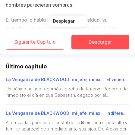
hombres parecieran sombras.
El tiempo lo había esculpido con crueldad: su
Desplegar
mandíbula era más severa y sus ojos negros ahora
cortaban el aire con una madurez peligrosa.
Siguiente Capítulo
Descargar
Pero lo que realmente la golpeó al encontrarlo con la
mirada fue ver a la mujer a su lado, una figura de
Último capítulo
belleza etérea que se aferraba a su brazo con una
confianza insultante.
La Venganza de BLACKWOOD: mi jefe, mi ex. El veneno de la indiferencia.
Sebastián no la apartó. Al contrario, correspondió con
Un pánico helado recorrió el pecho de Kateryn. Recordó de
inmediato el día en que Sebastián, cegado por el
una caricia posesiva sobre el hombro desnudo de su
desquiciamiento y las ansias de control, había despedido a
acompañante, no por afecto, sino para anclarse a la
Sara sin miramientos solo para lastimarla. Temiendo con el
realidad y no salir corriendo hacia la mujer que seguía
La Venganza de BLACKWOOD: mi jefe, mi ex. Indiferencia restaurada.
alma que Sebastián repitiera esa misma crueldad y corriera
habitando sus pesadillas.
a Elena, Kat le quitó suavemente la carpeta a su amiga con
Al cruzar las puertas de cristal del edificio, una silueta alta y
una mirada cargada de súplica. —No te preocupes, Elena,
familiar apareció de inmediato ante sus ojos. Era Alexander,
de verdad. Yo puedo hacerlo sola —aseguró Kateryn,