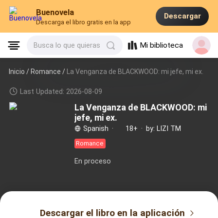
Buenovela
Descargar
Descarga el libro gratis en la app
Mi biblioteca
Busca lo que quieras
Inicio /
Romance
/
La Venganza de BLACKWOOD: mi jefe, mi ex.
Last Updated: 2026-08-09
La Venganza de BLACKWOOD: mi
jefe, mi ex.
Spanish
·
18+
·
by: LIZI TM
Romance
En proceso
Descargar el libro en la aplicación