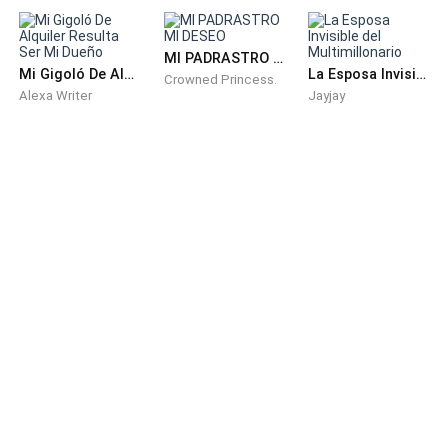
se retocaba el labial rojo frente al espejo del tocador.
MI PADRASTRO MI DESEO
«Prometida»
Mi Gigoló De Alquiler Resulta Ser Mi Dueño
La Esposa Invisible del Multimillonario
Crowned Princess.
Alexa Writer
Jayjay
Kateryn se quedó inmóvil, conteniendo el aliento
fingiendo desinterés.
—Es bellísima —añadió la otra voz entre risas ligeras
—. Dicen que ella es la única que ha logrado domar a
ese iceberg de hombre y no se cansa de presumir que
ha sido el único amor en su vida.
Kateryn se aferró al lavabo
—Es una pena que el compromiso ya sea oficial. Se
casan en meses —concluyó una de ellas.
«Meses»