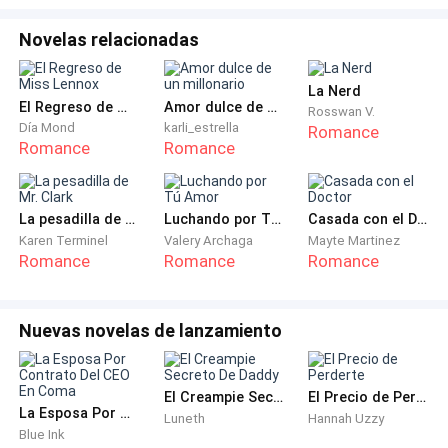
—¡Lo siento! —exclamó, poniéndose de pie de un salto.
Novelas relacionadas
Nelson no se detuvo. Aprovechó el "accidente" para
palpar sus piernas con el pretexto de ayudarla. Fue
La Nerd
una caricia asquerosa que terminó de romper su
El Regreso de Miss Lennox
Amor dulce de un millonario
Rosswan V.
resistencia.
Día Mond
karli_estrella
Romance
Romance
Romance
—Debo ir al tocador —soltó ella, huyendo hacia los
sanitarios.
La pesadilla de Mr. Clark
Luchando por Tú Amor
Casada con el Doctor
Karen Terminel
Valery Archaga
Mayte Martinez
Sintió la mirada de Sebastián quemándole la espalda.
Romance
Romance
Romance
Una vez dentro, se aferró al lavabo con los nudillos
blancos, intentando que el aire regresará a sus
Nuevas novelas de lanzamiento
pulmones. Entonces la puerta se abrió y el chisme de
dos invitadas inundó el lugar.
El Creampie Secreto De Daddy
El Precio de Perderte
—¿Viste a Sebastián Blackwood? Su prometida es
La Esposa Por Contrato Del CEO En Coma
Luneth
Hannah Uzzy
perfecta para él —decía una de las invitadas mientras
Blue Ink