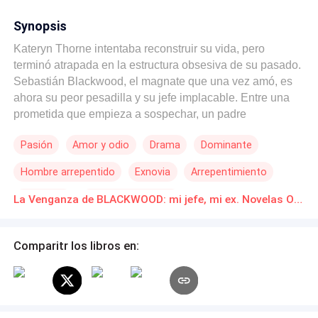
Synopsis
Kateryn Thorne intentaba reconstruir su vida, pero
terminó atrapada en la estructura obsesiva de su pasado.
Sebastián Blackwood, el magnate que una vez amó, es
ahora su peor pesadilla y su jefe implacable. Entre una
prometida que empieza a sospechar, un padre
manipulador que la subasta al mejor postor y un nuevo
Pasión
Amor y odio
Drama
Dominante
pretendiente que desafía la lógica de Sebastián, Kateryn
luchará por su independencia. Sin embargo, Sebastián
Hombre arrepentido
Exnovia
Arrepentimiento
Blackwood tiene otros planes para ella. Él la quiere bajo
su mando, bajo su vigilancia y, sobre todo, bajo su
Venganza
Huida con un Bebé
La Venganza de BLACKWOOD: mi jefe, mi ex. Novelas Online Descarga gratuita de PDF
control. Entre el deseo y la venganza, Kateryn diseña una
salida secreta, sin saber que Sebastián está dispuesto a
derrumbar el mundo entero antes de permitir que otro
Comparitr los libros en:
hombre ocupe el lugar que él dejó vacío. Secretos,
traiciones y un amor que se niega a morir. Bienvenido al
diseño del arrepentimiento.