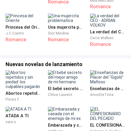
Mila Mercado
Romance
Romance
Casi gritó al ver a un hombre medio desnudo en la
entrada. Los ojos de Rose se abrieron tanto como los
de él.
Princesa del Oriente
Una mujercita problematica
La verdad del CEO - ADRIAN VOLKOV
J.C.Castro
Dior Medina
—¡Mierda! ¡Cariñooo! —gritó el hombre.
Cece Walken
Romance
Romance
Romance
—¿Qué pasa? —respondió una voz desde el interior.
Nuevas novelas de lanzamiento
—¡Se parece a ti!
Rose se quedó paralizada y rápidamente se cubrió los
El bebé secreto del mejor amigo de mi hermano
Enseñanzas de Placer del "Gigoló" Mafioso
ojos, sin saber qué decir. ¿Había entrado en la
Abortos repetidos y sin piedad: los culpables pagarán
Chloe Laurent
AmorDeTinta
habitación equivocada?
Flores F.
—Oye, pasa. Eres la hermana de Romilda, ¿verdad? —
ATADA A TI
dijo el hombre con naturalidad.
sara o
Embarazada y casada con el enemigo de mi ex
EL CONFESIONARIO DEL PECADO