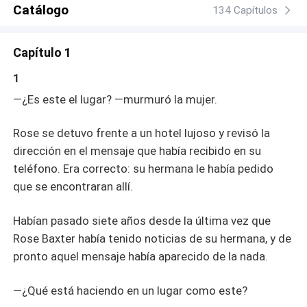
estricta regla: Romilda debía ser virgen. Pero cuando
Catálogo
134 Capítulos
Rose toma el lugar de su hermana, Matteo siente algo
diferente. Esta vez, comienza a enamorarse de su
Capítulo 1
“esposa”. La calidez, la amabilidad y el encanto de Rose
lo cautivan como Romilda nunca pudo hacerlo. Ahora,
1
Romilda quiere recuperar lo que cree que le pertenece y
—¿Es este el lugar? —murmuró la mujer.
sacar a Rose del camino. Pero Rose ya se ha enamorado
profundamente de Matteo. ¿Debería Rose decirle la
Rose se detuvo frente a un hotel lujoso y revisó la
verdad a Matteo y arriesgarlo todo, incluida su confianza?
¿O debería marcharse, sabiendo que Matteo nunca
dirección en el mensaje que había recibido en su
estuvo destinado a ser suyo?
teléfono. Era correcto: su hermana le había pedido
que se encontraran allí.
Habían pasado siete años desde la última vez que
Rose Baxter había tenido noticias de su hermana, y de
pronto aquel mensaje había aparecido de la nada.
—¿Qué está haciendo en un lugar como este?