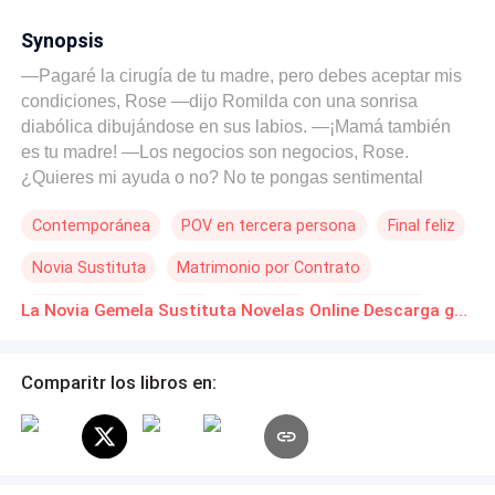
Synopsis
—Pagaré la cirugía de tu madre, pero debes aceptar mis
condiciones, Rose —dijo Romilda con una sonrisa
diabólica dibujándose en sus labios. —¡Mamá también
es tu madre! —Los negocios son negocios, Rose.
¿Quieres mi ayuda o no? No te pongas sentimental
conmigo, ¿de acuerdo? —¿Qué es exactamente lo que
Contemporánea
POV en tercera persona
Final feliz
quieres, Romilda? —Entrégale tu virginidad a mi marido.
—¿Qué… mi virginidad? … Desesperada por conseguir
Novia Sustituta
Matrimonio por Contrato
dinero para cubrir la cirugía de su madre, Rose Baxter se
ve obligada a aceptar la escandalosa exigencia de su
Amor Prohibido
CEO
Gemelos
Chica buena
La Novia Gemela Sustituta Novelas Online Descarga gratuita de PDF
hermana gemela Romilda: ocupar su lugar como la novia
durante la boda. Si Rose logra engañar a Matteo con
éxito, Romilda pagará las facturas del hospital y además
Comparitr los libros en:
le dará dinero extra. Matteo Cavanaugh, un frío y distante
multimillonario, nunca se interesó realmente por Romilda.
Su matrimonio arreglado era simplemente una condición
impuesta por el difunto padre de Matteo, bajo una única y