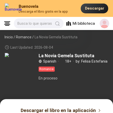
Buenovela
Descargar
Descarga el libro gratis en la app
Mi biblioteca
Busca lo que quieras
Inicio /
Romance
/
La Novia Gemela Sustituta
Last Updated: 2026-08-04
La Novia Gemela Sustituta
Spanish
·
18+
·
by: Felisa Estefania
Romance
En proceso
Descargar el libro en la aplicación