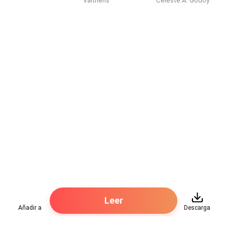
Valtheris
Celeste A. Godoy
Rose asintió con cautela y entró.
La suite del hotel era más grande que su pequeño
apartamento. Tenía una amplia sala de estar con
ventanales de piso a techo, una cocina moderna con
electrodomésticos de alta gama, una isla central y
taburetes altos.
El hombre le indicó que se sentara en el sofá color
arena, suave y acogedor. Ella lo observó desaparecer
en el dormitorio, dejando la puerta ligeramente
entreabierta.
Rose dudó en sentarse, así que permaneció de pie con
nerviosismo, esperando. Entonces una mujer salió del
dormitorio, vestida con una bata de satén carmesí. Su
Leer
Añadir a
Descarga
cabello húmedo caía sobre sus hombros.