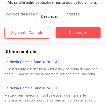
—Ah, sí. Ella pidió específicamente que usted viniera.
Los ojos de Rose se abrieron con sorpresa.
Desplegar
—¿De verdad?
Siguiente Capítulo
Descargar
—Sí, señorita. Por favor, sígame.
Mientras seguía al empleado del hotel, pensó:
Último capítulo
Siete años no parecían suficientes para ascender hasta
La Novia Gemela Sustituta 134
la cima de la riqueza. ¿Cómo lo había logrado Romilda?
El restaurante estaba bien iluminado y no había demasiada
gente. El ambiente era lo bastante privado para una cena
Rose y Romilda habían nacido en una familia común,
tranquila, solo para Rose y Matteo.Comieron en silencio,
como si entre ellos se hubiera abierto una enorme
casi pobre. Las dificultades económicas habían sido
La Novia Gemela Sustituta 133
distancia.—¿Está rica la comida? —preguntó Matteo,
la raíz de las interminables discusiones de sus padres
rompiendo el silencio.—Sí. —Rose asintió—. Y además es
Matteo permaneció inmóvil.La escena frente a él le
durante años. Su padre, un jugador y alcohólico, había
saludable.—Si no te gusta, podemos buscar otro lugar.Rose
atravesó el corazón porque se veía tan completa. Rose y
acumulado deudas por todas partes.
soltó una risa suave, una risa que alivió de inmediato la