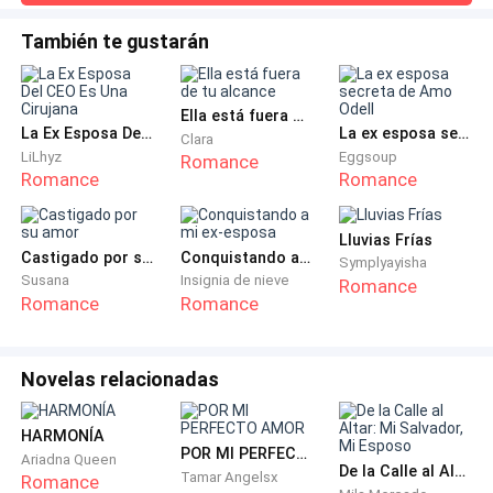
Rose en un hotel de cinco estrellas.
Suzannah sin rodeos.Rose se atragantó levemente y
enseguida tomó su vaso de agua. Aaron, sentado a su lado,
También te gustarán
le dio unas suaves palmadas en la espalda.—Mamá —
Rose se puso tensa cuando el empleado del hotel se
advirtió Aaron con voz baja pero firme—. ¿Podemos no
detuvo frente a una puerta alta y elegante.
hablar de esto a primera hora de la mañana?—¿Y por qué
Ella está fuera de tu alcance
no?
La Ex Esposa Del CEO Es Una Cirujana
La ex esposa secreta de Amo Odell
¿Qué debía decir?
Clara
LiLhyz
Eggsoup
Romance
Romance
Romance
¿Abrazar a Romilda de inmediato?
Lluvias Frías
¿O empezar con una conversación trivial?
Castigado por su amor
Conquistando a mi ex-esposa
Symplyayisha
Susana
Insignia de nieve
Romance
Romance
Romance
Su mente giraba llena de incertidumbre.
—Esta es la habitación, señorita. Adelante, por favor.
Novelas relacionadas
El empleado tocó el timbre y se retiró enseguida.
HARMONÍA
POR MI PERFECTO AMOR
Ariadna Queen
Rose respiró hondo cuando la puerta se abrió. Y…
De la Calle al Altar: Mi Salvador, Mi Esposo​​
Tamar Angelsx
Romance