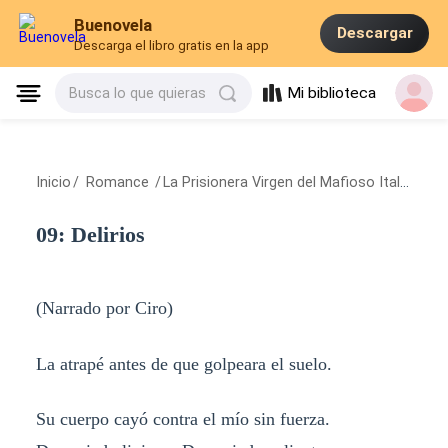
Buenovela
Descargar
Descarga el libro gratis en la app
Mi biblioteca
Busca lo que quieras
Inicio
/
Romance
/
La Prisionera Virgen del Mafioso Italiano
/
09: Delirios
(Narrado por Ciro)
La atrapé antes de que golpeara el suelo.
Su cuerpo cayó contra el mío sin fuerza.