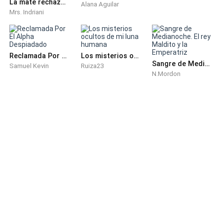
La mate rechazada: Alpha, ¿puedes besarme?
Alana Aguilar
Mrs. Indriani
Reclamada Por El Alpha Despiadado
Los misterios ocultos de mi luna humana
Sangre de Medianoche. El rey Maldito y la Emperatriz
Samuel Kevin
Ruiza23
N.Mordon