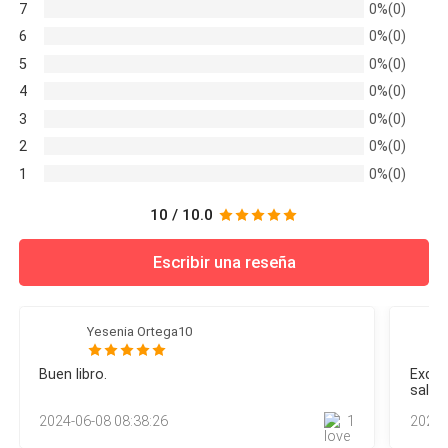
as
amanecer, pero antes hablaré con todos para planificar
7
0%(0)
nuestro ataque. —Sí señora. Dice mientras se retira. Miro
6
0%(0)
por la ventana y suspiro. —Pronto iré por tí amor. Susurro y
5
0%(0)
acaricio mi vientre qué está empezando a crecer un poco.
LUCÍAN
4
0%(0)
3
0%(0)
2
0%(0)
1
0%(0)
10 / 10.0
Escribir una reseña
Yesenia Ortega10
Buen libro.
Excel
salta
princi
2024-06-08 08:38:26
1
2024-
increí