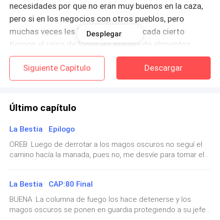
necesidades por que no eran muy buenos en la caza,
pero si en los negocios con otros pueblos, pero
muchas veces les iban mal. Por eso cada cierto
Desplegar
tiempo el reino de lobos les proveía de alimentos
entre otras cosas.
Siguiente Capítulo
Descargar
Hasta que un día... Todo cambió.
En una época de mucha nieve el reino humano estaba
Último capítulo
pasando por una crisis de alimentos y como de
La Bestia Epilogo
costumbre la luna de los lobos se encargó de
proveerles la comida junto a otros lobos guerreros,
OREB :Luego de derrotar a los magos oscuros no seguí el
camino hacía la manada, pues no, me desvíe para tomar el
pero no contaba con que un grupo de hombres
camino hacía el pueblo humano. —¿Cuándo volverás? Me
desagradecido y avaros le tendieran una emboscada
pregunta Lucían al darse cuenta de mi escape. —No lo sé,
para acabar con sus vidas.
La Bestia CAP:80 Final
me tomaré unas vacaciones junto a mi futura esposa y la
llevaré a conocer muchos lugares por el mundo. Le digo y
BUENA :La columna de fuego los hace detenerse y los
el alfa asiente dándose la vuelta para marcharse mientras
Cómo los lobos iban algo descuidados se dieron
magos oscuros se ponen en guardia protegiendo a su jefe.
yo continúo mi camino. CERA:Debe de ser como alrededor