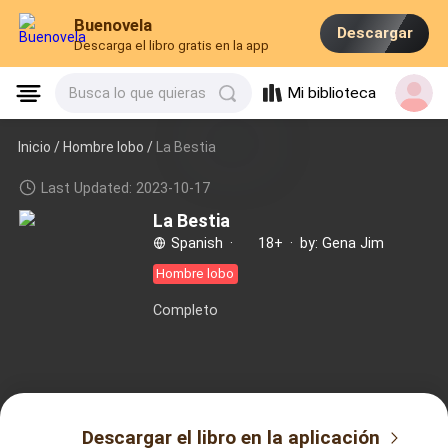
Buenovela
Descargar
Descarga el libro gratis en la app
Mi biblioteca
Busca lo que quieras
Inicio /
Hombre lobo
/
La Bestia
Last Updated: 2023-10-17
La Bestia
Spanish
·
18+
·
by: Gena Jim
Hombre lobo
Completo
Descargar el libro en la aplicación