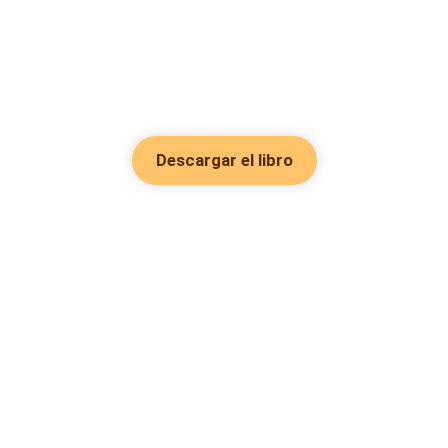
Descargar el libro
Hot Genres
Romance
Recursos
Hombre lobo
Palabras clave
Redes Sociales
Mafia
Búsquedas calientes