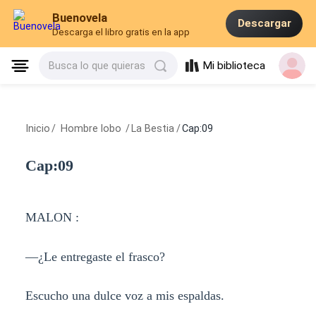
Buenovela
Descargar
Descarga el libro gratis en la app
Mi biblioteca
Busca lo que quieras
Inicio
/
Hombre lobo
/
La Bestia
/
Cap:09
Cap:09
MALON :
—¿Le entregaste el frasco?
Escucho una dulce voz a mis espaldas.