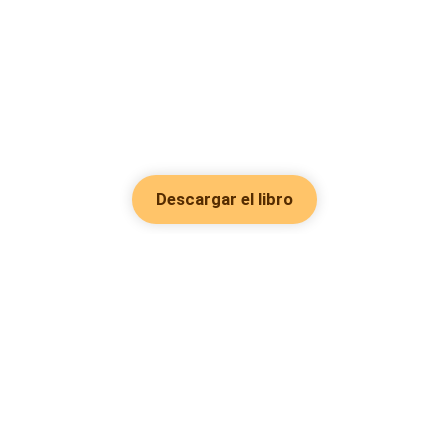
Descargar el libro
Hot Genres
Romance
Recursos
Hombre lobo
Palabras clave
Redes Sociales