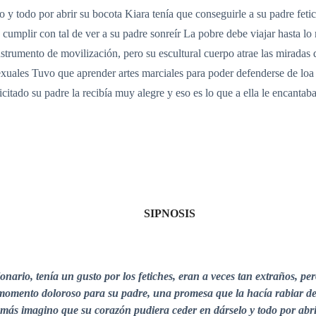
 y todo por abrir su bocota Kiara tenía que conseguirle a su padre feti
cumplir con tal de ver a su padre sonreír La pobre debe viajar hasta lo m
nstrumento de movilización, pero su escultural cuerpo atrae las mirada
exuales Tuvo que aprender artes marciales para poder defenderse de loa
citado su padre la recibía muy alegre y eso es lo que a ella le encantaba
SIPNOSIS
nario, tenía un gusto por los fetiches, eran a veces tan extraños, pe
omento doloroso para su padre, una promesa que la hacía rabiar de c
más imagino que su corazón pudiera ceder en dárselo y todo por abri