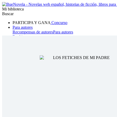
Mi biblioteca
Buscar
PARTICIPA Y GANA
Concurso
Para autores
Recompensas de autores
Para autores
Ranking
Navegar
Novelas
Cuentos Cortos
Todos
Romance
Hombre lobo
Mafia
Sistema
Fantasía
Urbano
LG