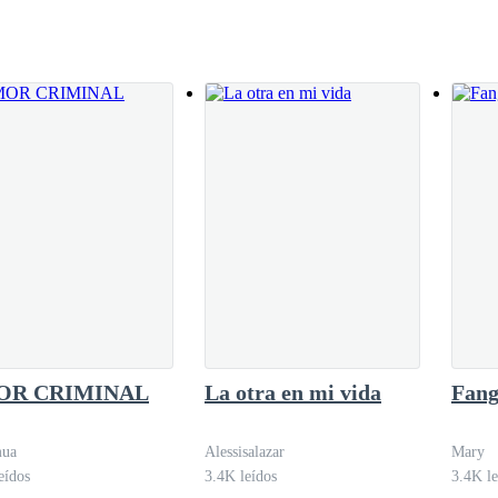
OR CRIMINAL
La otra en mi vida
Fang
ua
Alessisalazar
Mary
eídos
3.4K leídos
3.4K le