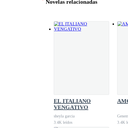
Novelas relacionadas
Matrimonio obligado
Jeda Clavo
810.0K leídos
EL ITALIANO
AM
VENGATIVO
sheyla garcia
Genem
3.4K leídos
3.4K l