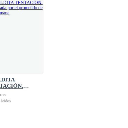
DITA
TACIÓN.
ñada por el
rres
etido de mi
 leídos
mana