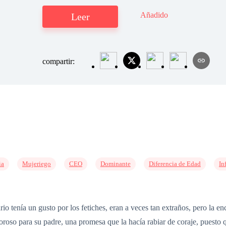
Añadido
Leer
compartir:
ia
Mujeriego
CEO
Dominante
Diferencia de Edad
In
o tenía un gusto por los fetiches, eran a veces tan extraños, pero la en
oso para su padre, una promesa que la hacía rabiar de coraje, puesto q