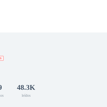
 Romance
Sci-Fi
Guerra
Otros
S
9
48.3K
los
leídos