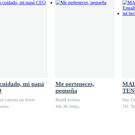
cuidado, mi papá
Me perteneces,
MAL
O
pequeña
TEN
Enga
ue calienta las flores
RenliEscritora
Day To
prom
eídos
466.3K leídos
741.7K
her