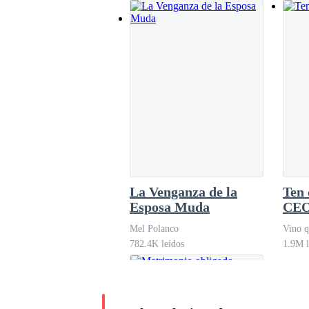
La Venganza de la
Ten 
Esposa Muda
CE
Mel Polanco
Vino q
782.4K leídos
1.9M l