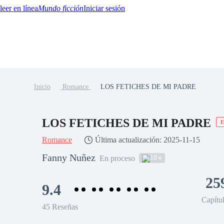
Mundo ficción
Iniciar sesión
Inicio
Romance
LOS FETICHES DE MI PADRE
BTQ+
YA/TEEN
Paranormal
Misterio/Thriller
Oriental
Juegos
Historia
MM
LOS FETICHES DE MI PADRE
E
Romance
Última actualización: 2025-11-15
Fanny Nuñez
18
En proceso
25
9.4
Capítu
45 Reseñas