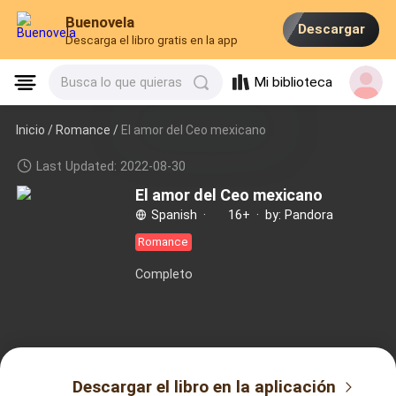
Buenovela
Descargar
Descarga el libro gratis en la app
Mi biblioteca
Busca lo que quieras
Inicio /
Romance
/
El amor del Ceo mexicano
Last Updated: 2022-08-30
El amor del Ceo mexicano
Spanish
·
16+
·
by: Pandora
Romance
Completo
Descargar el libro en la aplicación