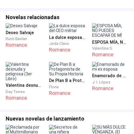
vestido un poco y eché a correr sin rumbo! escuchaba
atrás de mí los gritos de mi padre llamandome,
Novelas relacionadas
Camill! Camill! ignoré todo y a todos necesitaba salir
de ahí, urgentemente
Deseo Salvaje
La dulce esposa del CEO militar
Rumi Baslan
Mi primo Darío llegaba en su audi lo hice bajar, el auto
ESPOSA MÍA, NO PUEDES ESCAPAR DE MÍ
Jeda Clavo
Romance
Valentina S.
todavía estaba encendido, me subí ante su mirada de
Romance
Romance
sorpresa, aceleré perdiendome entre los coches, el
temblor de mis manos y las abundantes lágrimas
apenas me permitían continuar, no me di cuenta qué
Enamorado de mi ex esposa
iba a alta velocidad no pude frenar en un semáforo
De Plan B a Protagonista de Su Propia Historia
J. I. López
Valentina desnuda y peligrosa (3er Libro)
Floria
Romance
que de pronto se puso en rojo, me impacte contra
Day Torres
Romance
otro vehículo! el fuerte golpe me hizo perder el
Romance
conocimiento cosa qué agradecí, quién diría qué ese
aparatoso accidente después de huir de mi propia
Nuevas novelas de lanzamiento
boda me cambiaría la vida